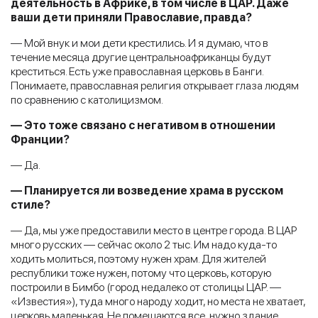
деятельность в Африке, в том числе в ЦАР. Даже
ваши дети приняли Православие, правда?
— Мой внук и мои дети крестились. И я думаю, что в
течение месяца другие центральноафриканцы будут
креститься. Есть уже православная церковь в Банги.
Понимаете, православная религия открывает глаза людям
по сравнению с католицизмом.
— Это тоже связано с негативом в отношении
Франции?
— Да.
— Планируется ли возведение храма в русском
стиле?
— Да, мы уже предоставили место в центре города. В ЦАР
много русских — сейчас около 2 тыс. Им надо куда-то
ходить молиться, поэтому нужен храм. Для жителей
республики тоже нужен, потому что церковь, которую
построили в Бимбо (город недалеко от столицы ЦАР. —
«Известия»), туда много народу ходит, но места не хватает,
церковь маленькая. Не помещаются все, нужно здание