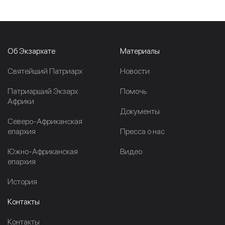
Об Экзархате
Материалы
Cвятейший Патриарх
Новости
Патриарший Экзарх
Помочь
Африки
Документы
Северо-Африканская
епархия
Пресса о нас
Южно-Африканская
Видео
епархия
История
Контакты
Контакты