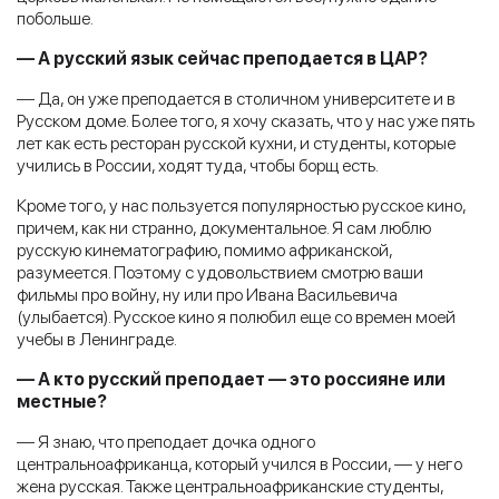
побольше.
— А русский язык сейчас преподается в ЦАР?
— Да, он уже преподается в столичном университете и в
Русском доме. Более того, я хочу сказать, что у нас уже пять
лет как есть ресторан русской кухни, и студенты, которые
учились в России, ходят туда, чтобы борщ есть.
Кроме того, у нас пользуется популярностью русское кино,
причем, как ни странно, документальное. Я сам люблю
русскую кинематографию, помимо африканской,
разумеется. Поэтому с удовольствием смотрю ваши
фильмы про войну, ну или про Ивана Васильевича
(улыбается). Русское кино я полюбил еще со времен моей
учебы в Ленинграде.
— А кто русский преподает — это россияне или
местные?
— Я знаю, что преподает дочка одного
центральноафриканца, который учился в России, — у него
жена русская. Также центральноафриканские студенты,