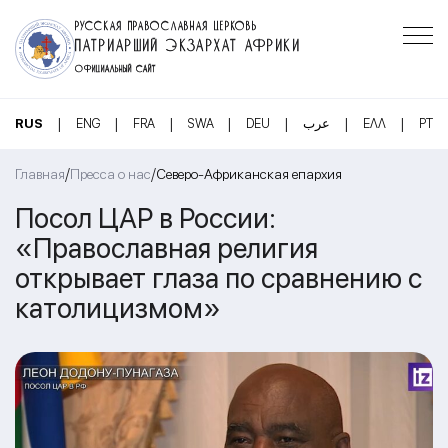
РУССКАЯ ПРАВОСЛАВНАЯ ЦЕРКОВЬ
ПАТРИАРШИЙ ЭКЗАРХАТ АФРИКИ
ОФИЦИАЛЬНЫЙ САЙТ
|
|
|
|
|
|
|
RUS
ENG
FRA
SWA
DEU
عرب
ΕΛΛ
PT
/
/
Главная
Пресса о нас
Северо-Африканская епархия
Посол ЦАР в России:
«Православная религия
открывает глаза по сравнению с
католицизмом»