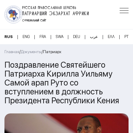
РУССКАЯ ПРАВОСЛАВНАЯ ЦЕРКОВЬ
ПАТРИАРШИЙ ЭКЗАРХАТ АФРИКИ
ОФИЦИАЛЬНЫЙ САЙТ
|
|
|
|
|
|
|
RUS
ENG
FRA
SWA
DEU
عرب
ΕΛΛ
PT
/
/
Главная
Документы
Патриарх
Поздравление Святейшего
Патриарха Кирилла Уильяму
Самой арап Руто со
вступлением в должность
Президента Республики Кения