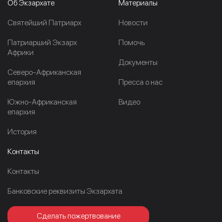
Об Экзархате
Материалы
Cвятейший Патриарх
Новости
Патриарший Экзарх
Помочь
Африки
Документы
Северо-Африканская
епархия
Пресса о нас
Южно-Африканская
Видео
епархия
История
Контакты
Контакты
Банковские реквизиты Экзархата
Сделать пожертвование