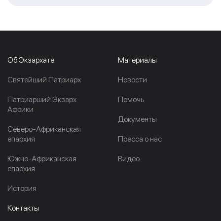
Об Экзархате
Материалы
Cвятейший Патриарх
Новости
Патриарший Экзарх
Помочь
Африки
Документы
Северо-Африканская
епархия
Пресса о нас
Южно-Африканская
Видео
епархия
История
Контакты