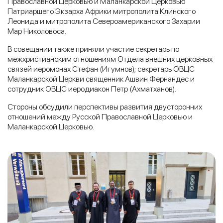
Православной Церковью и Маланкарской Церковью
Патриаршего Экзарха Африки митрополита Клинского
Леонида и митрополита Североамериканского Захарии
Мар Николовоса.
В совещании также приняли участие секретарь по
межхристианским отношениям Отдела внешних церковных
связей иеромонах Стефан (Игумнов); секретарь ОВЦС
Маланкарской Церкви священник Ашвин Фернандес и
сотрудник ОВЦС иеродиакон Петр (Ахматханов).
Стороны обсудили перспективы развития двусторонних
отношений между Русской Православной Церковью и
Маланкарской Церковью.