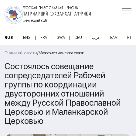
РУССКАЯ ПРАВОСЛАВНАЯ ЦЕРКОВЬ
ПАТРИАРШИЙ ЭКЗАРХАТ АФРИКИ
ОФИЦИАЛЬНЫЙ САЙТ
|
|
|
|
|
|
|
RUS
ENG
FRA
SWA
DEU
عرب
ΕΛΛ
PT
/
/
Главная
Новости
Межхристианские связи
Состоялось совещание
сопредседателей Рабочей
группы по координации
двусторонних отношений
между Русской Православной
Церковью и Маланкарской
Церковью