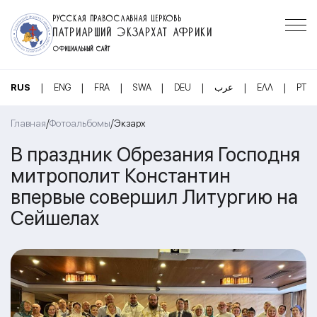
РУССКАЯ ПРАВОСЛАВНАЯ ЦЕРКОВЬ
ПАТРИАРШИЙ ЭКЗАРХАТ АФРИКИ
ОФИЦИАЛЬНЫЙ САЙТ
|
|
|
|
|
|
|
RUS
ENG
FRA
SWA
DEU
عرب
ΕΛΛ
PT
/
/
Главная
Фотоальбомы
Экзарх
В праздник Обрезания Господня
митрополит Константин
впервые совершил Литургию на
Сейшелах