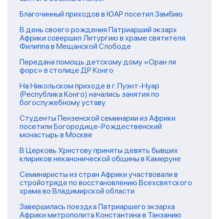
Благочинный приходов в ЮАР посетил Замбию
В день своего рождения Патриарший экзарх
Африки совершил Литургию в храме святителя
Филиппа в Мещанской Слободе
Передана помощь детскому дому «Оран ля
форс» в столице ДР Конго
На Никольском приходе в г. Пуэнт-Нуар
(Республика Конго) начались занятия по
богослужебному уставу
Студенты Пензенской семинарии из Африки
посетили Богородице-Рождественский
монастырь в Москве
В Церковь Христову приняты девять бывших
клириков неканонической общины в Камеруне
Семинаристы из стран Африки участвовали в
стройотряде по восстановлению Всехсвятского
храма во Владимирской области
Завершилась поездка Патриаршего экзарха
Африки митрополита Константина в Танзанию