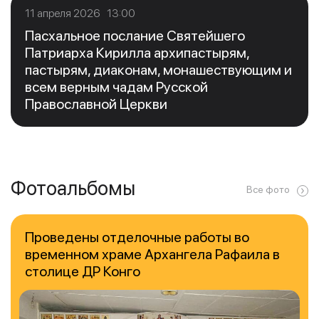
11 апреля 2026 13:00
Пасхальное послание Святейшего
Патриарха Кирилла архипастырям,
пастырям, диаконам, монашествующим и
всем верным чадам Русской
Православной Церкви
Фотоальбомы
Все фото
Проведены отделочные работы во
временном храме Архангела Рафаила в
столице ДР Конго