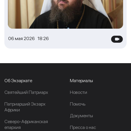
06 мая 2026 18:26
Об Экзархате
Материалы
Cвятейший Патриарх
Новости
Патриарший Экзарх
Помочь
Африки
Документы
Северо-Африканская
епархия
Пресса о нас