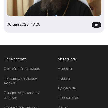
06 мая 2026 18:26
Об Экзархате
Материалы
Cвятейший Патриарх
Новости
Патриарший Экзарх
Помочь
Африки
Документы
Северо-Африканская
епархия
Пресса о нас
Южно-Африканская
Видео