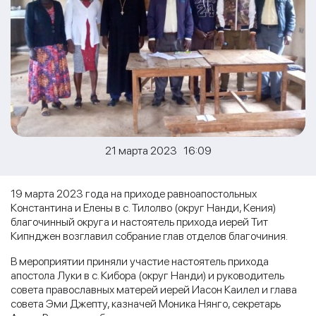
21 марта 2023 16:09
19 марта 2023 года на приходе равноапостольных
Константина и Елены в с. Тилолво (округ Нанди, Кения)
благочинный округа и настоятель прихода иерей Тит
Кипнджен возглавил собрание глав отделов благочиния.
В мероприятии приняли участие настоятель прихода
апостола Луки в с. Кибора (округ Нанди) и руководитель
совета православных матерей иерей Иасон Каилел и глава
совета Эми Джепту, казначей Моника Нянго, секретарь