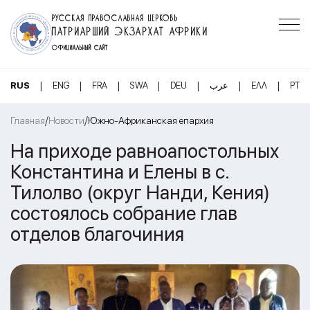
РУССКАЯ ПРАВОСЛАВНАЯ ЦЕРКОВЬ
ПАТРИАРШИЙ ЭКЗАРХАТ АФРИКИ
ОФИЦИАЛЬНЫЙ САЙТ
|
|
|
|
|
|
|
RUS
ENG
FRA
SWA
DEU
عرب
ΕΛΛ
PT
/
/
Главная
Новости
Южно-Африканская епархия
На приходе равноапостольных
Константина и Елены в с.
Тилолво (округ Нанди, Кения)
состоялось собрание глав
отделов благочиния