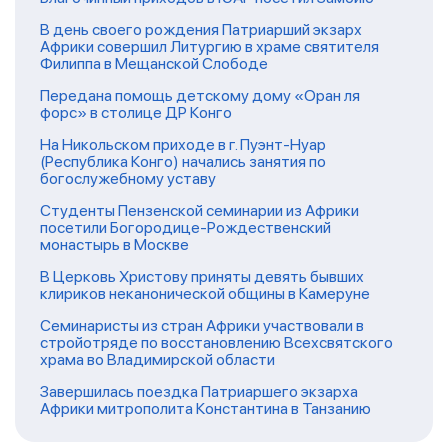
В день своего рождения Патриарший экзарх
Африки совершил Литургию в храме святителя
Филиппа в Мещанской Слободе
Передана помощь детскому дому «Оран ля
форс» в столице ДР Конго
На Никольском приходе в г. Пуэнт-Нуар
(Республика Конго) начались занятия по
богослужебному уставу
Студенты Пензенской семинарии из Африки
посетили Богородице-Рождественский
монастырь в Москве
В Церковь Христову приняты девять бывших
клириков неканонической общины в Камеруне
Семинаристы из стран Африки участвовали в
стройотряде по восстановлению Всехсвятского
храма во Владимирской области
Завершилась поездка Патриаршего экзарха
Африки митрополита Константина в Танзанию