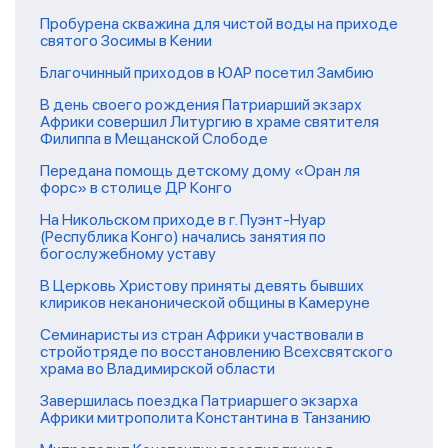
Пробурена скважина для чистой воды на приходе
святого Зосимы в Кении
Благочинный приходов в ЮАР посетил Замбию
В день своего рождения Патриарший экзарх
Африки совершил Литургию в храме святителя
Филиппа в Мещанской Слободе
Передана помощь детскому дому «Оран ля
форс» в столице ДР Конго
На Никольском приходе в г. Пуэнт-Нуар
(Республика Конго) начались занятия по
богослужебному уставу
В Церковь Христову приняты девять бывших
клириков неканонической общины в Камеруне
Семинаристы из стран Африки участвовали в
стройотряде по восстановлению Всехсвятского
храма во Владимирской области
Завершилась поездка Патриаршего экзарха
Африки митрополита Константина в Танзанию