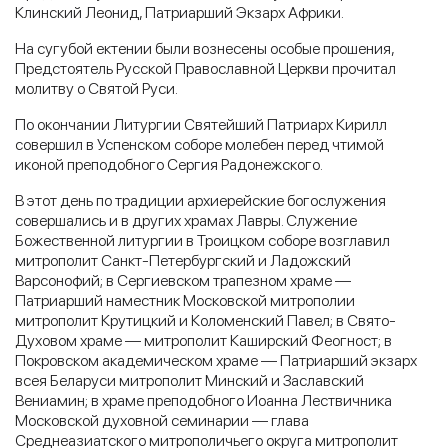
Клинский Леонид, Патриарший Экзарх Африки.
На сугубой ектении были вознесены особые прошения,
Предстоятель Русской Православной Церкви прочитал
молитву о Святой Руси.
По окончании Литургии Святейший Патриарх Кирилл
совершил в Успенском соборе молебен перед чтимой
иконой преподобного Сергия Радонежского.
В этот день по традиции архиерейские богослужения
совершались и в других храмах Лавры. Служение
Божественной литургии в Троицком соборе возглавил
митрополит Санкт-Петербургский и Ладожский
Варсонофий; в Сергиевском трапезном храме —
Патриарший наместник Московской митрополии
митрополит Крутицкий и Коломенский Павел; в Свято-
Духовом храме — митрополит Каширский Феогност; в
Покровском академическом храме — Патриарший экзарх
всея Беларуси митрополит Минский и Заславский
Вениамин; в храме преподобного Иоанна Лествичника
Московской духовной семинарии — глава
Среднеазиатского митрополичьего округа митрополит