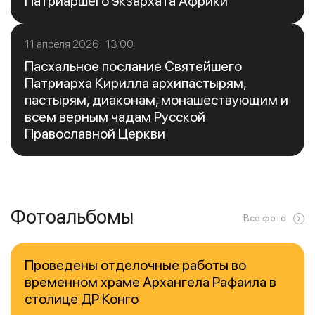
Патриаршего экзархата Африки
11 апреля 2026 13:00
Пасхальное послание Святейшего
Патриарха Кирилла архипастырям,
пастырям, диаконам, монашествующим и
всем верным чадам Русской
Православной Церкви
Фотоальбомы
Все фото
Проведены отделочные работы во
временном храме Архангела Рафаила в
столице ДР Конго