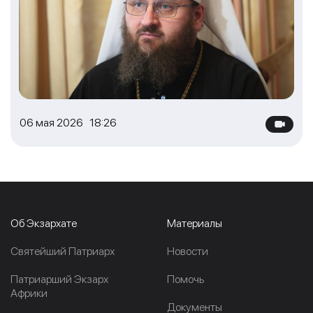
06 мая 2026 18:26
Об Экзархате
Материалы
Cвятейший Патриарх
Новости
Патриарший Экзарх
Помочь
Африки
Документы