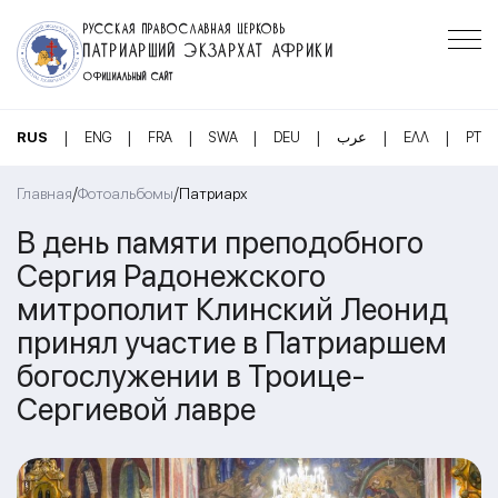
РУССКАЯ ПРАВОСЛАВНАЯ ЦЕРКОВЬ
ПАТРИАРШИЙ ЭКЗАРХАТ АФРИКИ
ОФИЦИАЛЬНЫЙ САЙТ
|
|
|
|
|
|
|
RUS
ENG
FRA
SWA
DEU
عرب
ΕΛΛ
PT
/
/
Главная
Фотоальбомы
Патриарх
В день памяти преподобного
Сергия Радонежского
митрополит Клинский Леонид
принял участие в Патриаршем
богослужении в Троице-
Сергиевой лавре