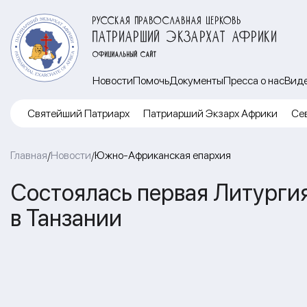
РУССКАЯ ПРАВОСЛАВНАЯ ЦЕРКОВЬ
ПАТРИАРШИЙ ЭКЗАРХАТ АФРИКИ
ОФИЦИАЛЬНЫЙ САЙТ
Новости
Помочь
Документы
Пресса о нас
Вид
Cвятейший Патриарх
Патриарший Экзарх Африки
Се
Главная
Новости
Южно-Африканская епархия
/
/
Состоялась первая Литурги
в Танзании