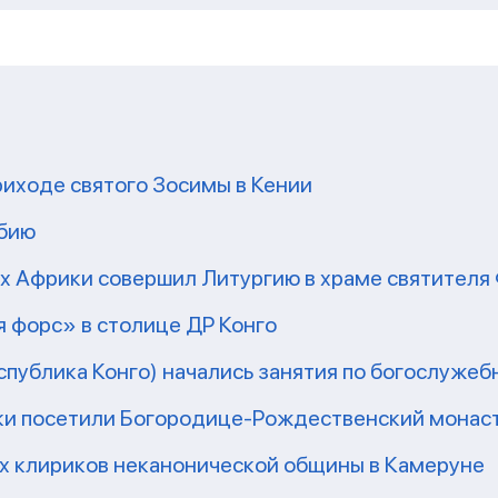
риходе святого Зосимы в Кении
мбию
рх Африки совершил Литургию в храме святител
 форс» в столице ДР Конго
еспублика Конго) начались занятия по богослужеб
ки посетили Богородице-Рождественский монаст
их клириков неканонической общины в Камеруне