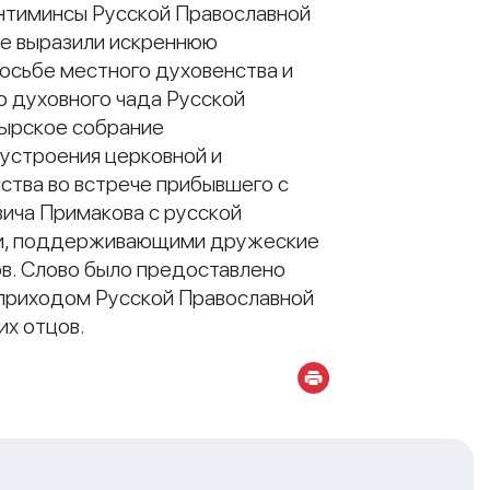
антиминсы Русской Православной
ие выразили искреннюю
осьбе местного духовенства и
 духовного чада Русской
тырское собрание
устроения церковной и
ства во встрече прибывшего с
ича Примакова с русской
нии, поддерживающими дружеские
ов. Слово было предоставлено
 приходом Русской Православной
их отцов.