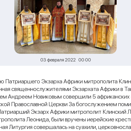
03 февраля 2022 00:00
нию Патриаршего Экзарха Африки митрополита Клин
ная священнослужителями Экзархата Африки в Тан
еем Андреем Новиковым совершили 5 африканских 
сской Православной Церкви За богослужением пом
 Патриарший Экзарх Африки митрополит Клинский 
трополита Леонида, были вручены иерейские крест
ая Литургия совершалась на суахили, церковнослав