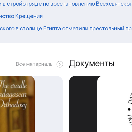
 в стройотряде по восстановлению Всехсвятско
инство Крещения
кого в столице Египта отметили престольный п
Документы
Все материалы