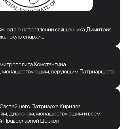
инода о направлении священника Димитрия
иканскую епархию
 митрополита Константина
, монашествующим, верующим Патриаршего
 Святейшего Патриарха Кирилла
рям, диаконам, монашествующим и всем
й Православной Церкви