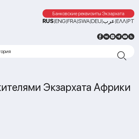
Банковские реквизиты Экзархата
RUS
ENG
FRA
SWA
DEU
عرب
ΕΛΛ
PT
|
|
|
|
|
|
|
тория
жителями Экзархата Африки