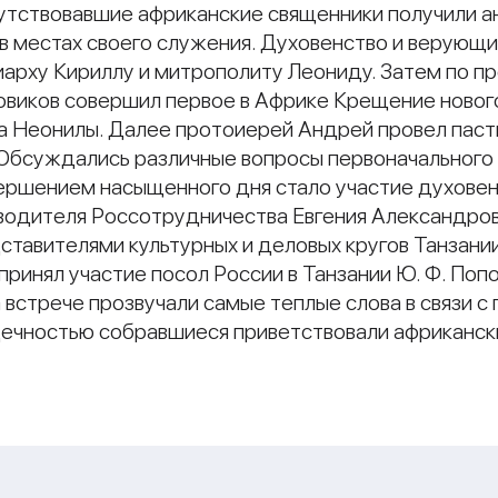
сутствовавшие африканские священники получили 
в местах своего служения. Духовенство и верующ
рху Кириллу и митрополиту Леониду. Затем по пр
виков совершил первое в Африке Крещение нового
 Неонилы. Далее протоиерей Андрей провел пас
Обсуждались различные вопросы первоначального 
вершением насыщенного дня стало участие духовен
водителя Россотрудничества Евгения Александров
ставителями культурных и деловых кругов Танза
принял участие посол России в Танзании Ю. Ф. Поп
встрече прозвучали самые теплые слова в связи с
дечностью собравшиеся приветствовали африканск