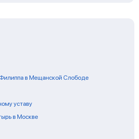
я Филиппа в Мещанской Слободе
ному уставу
ырь в Москве