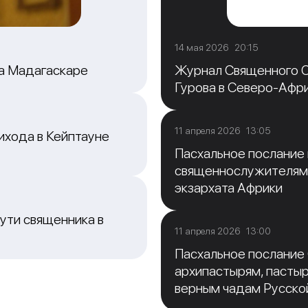
14 мая 2026 20:15
на Мадагаскаре
Журнал Священного С
Гурова в Северо-Афр
11 апреля 2026 13:05
ихода в Кейптауне
Пасхальное послание
священнослужителям
экзархата Африки
ути священника в
11 апреля 2026 13:00
Пасхальное послание
архипастырям, пасты
верным чадам Русско