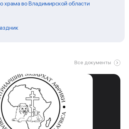
го храма во Владимирской области
раздник
Все документы