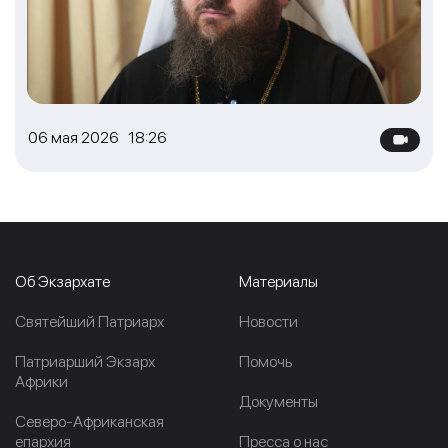
06 мая 2026 18:26
Об Экзархате
Материалы
Cвятейший Патриарх
Новости
Патриарший Экзарх
Помочь
Африки
Документы
Северо-Африканская
епархия
Пресса о нас