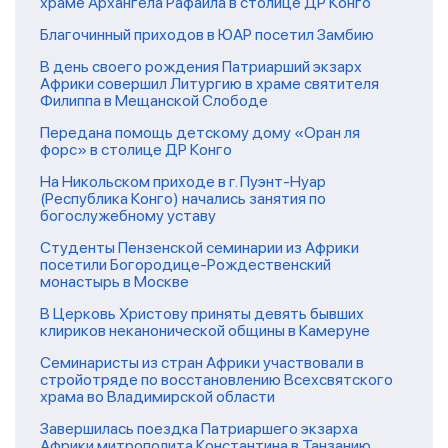
храме Архангела Рафаила в столице ДР Конго
Благочинный приходов в ЮАР посетил Замбию
В день своего рождения Патриарший экзарх
Африки совершил Литургию в храме святителя
Филиппа в Мещанской Слободе
Передана помощь детскому дому «Оран ля
форс» в столице ДР Конго
На Никольском приходе в г. Пуэнт-Нуар
(Республика Конго) начались занятия по
богослужебному уставу
Студенты Пензенской семинарии из Африки
посетили Богородице-Рождественский
монастырь в Москве
В Церковь Христову приняты девять бывших
клириков неканонической общины в Камеруне
Семинаристы из стран Африки участвовали в
стройотряде по восстановлению Всехсвятского
храма во Владимирской области
Завершилась поездка Патриаршего экзарха
Африки митрополита Константина в Танзанию