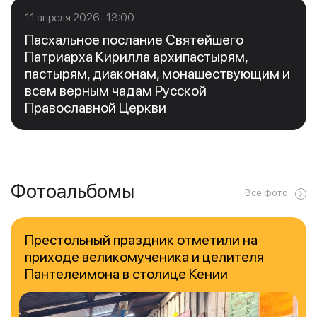
11 апреля 2026 13:00
Пасхальное послание Святейшего
Патриарха Кирилла архипастырям,
пастырям, диаконам, монашествующим и
всем верным чадам Русской
Православной Церкви
Фотоальбомы
Все фото
Престольный праздник отметили на
приходе великомученика и целителя
Пантелеимона в столице Кении