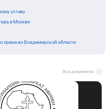
ному уставу
ырь в Москве
го храма во Владимирской области
Все документы