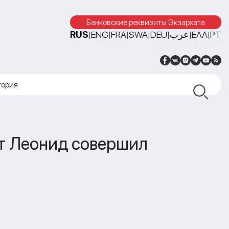
Банковские реквизиты Экзархата
RUS
ENG
FRA
SWA
DEU
عرب
ΕΛΛ
PT
|
|
|
|
|
|
|
тория
т Леонид совершил