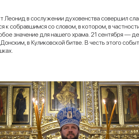
ит Леонид в сослужении духовенства совершил сл
 к собравшимся со словом, в котором, в частности
ое значение для нашего храма. 21 сентября — ден
онским, в Куликовской битве. В честь этого событи
шках.