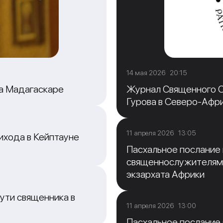
14 мая 2026 20:15
на Мадагаскаре
Журнал Священного С
Гурова в Северо-Афр
11 апреля 2026 13:05
ихода в Кейптауне
Пасхальное послание
священнослужителям
экзархата Африки
ути священника в
11 апреля 2026 13:00
Пасхальное послание