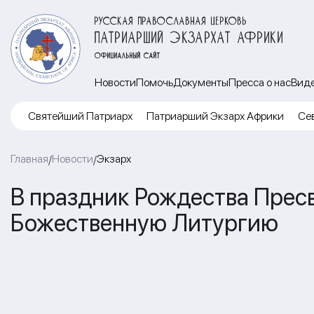
РУССКАЯ ПРАВОСЛАВНАЯ ЦЕРКОВЬ
ПАТРИАРШИЙ ЭКЗАРХАТ АФРИКИ
ОФИЦИАЛЬНЫЙ САЙТ
Новости
Помочь
Документы
Пресса о нас
Вид
Cвятейший Патриарх
Патриарший Экзарх Африки
Се
Главная
Новости
Экзарх
/
/
В праздник Рождества Прес
Божественную Литургию