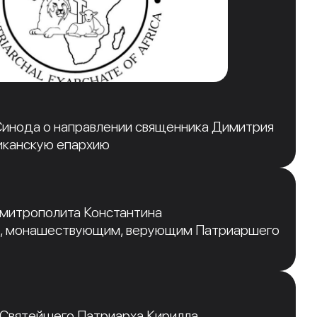
инода о направлении священника Димитрия
иканскую епархию
 митрополита Константина
, монашествующим, верующим Патриаршего
 Святейшего Патриарха Кирилла