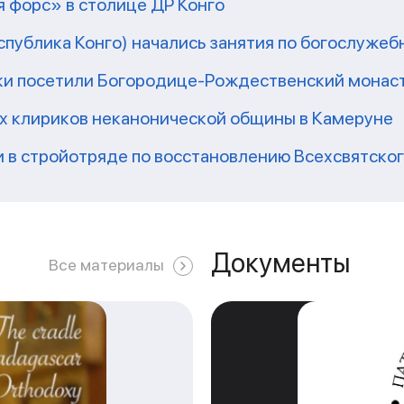
 форс» в столице ДР Конго
еспублика Конго) начались занятия по богослужеб
ки посетили Богородице-Рождественский монаст
их клириков неканонической общины в Камеруне
 в стройотряде по восстановлению Всехсвятско
Документы
Все материалы