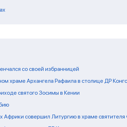
ах
енчался со своей избранницей
ом храме Архангела Рафаила в столице ДР Конг
риходе святого Зосимы в Кении
мбию
рх Африки совершил Литургию в храме святител