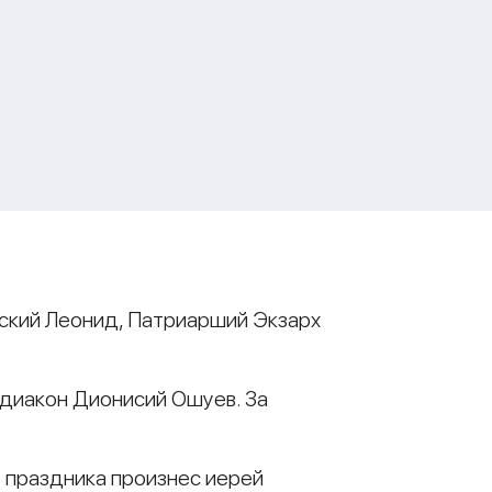
нский Леонид, Патриарший Экзарх
 диакон Дионисий Ошуев. За
у праздника произнес иерей