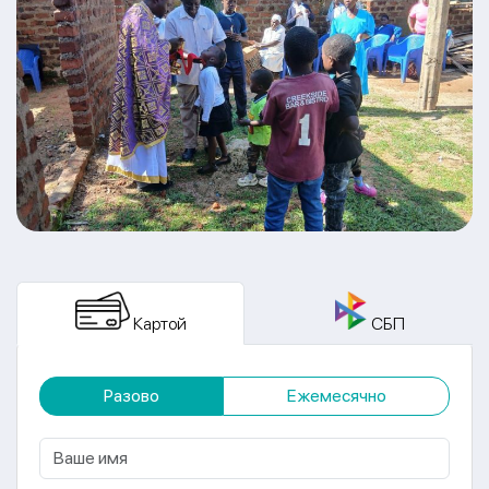
Картой
СБП
Разово
Ежемесячно