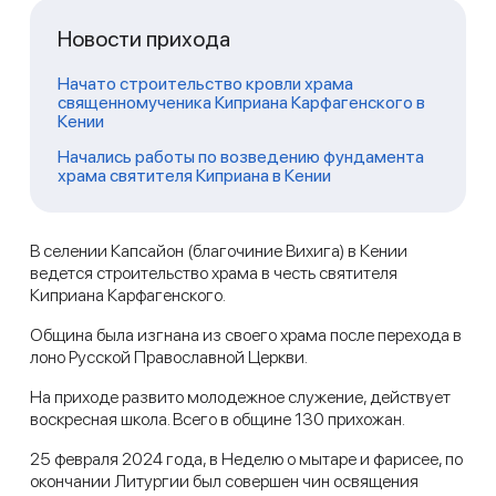
Новости прихода
Начато строительство кровли храма
священномученика Киприана Карфагенского в
Кении
Начались работы по возведению фундамента
храма святителя Киприана в Кении
В селении Капсайон (благочиние Вихига) в Кении
ведется строительство храма в честь святителя
Киприана Карфагенского.
Община была изгнана из своего храма после перехода в
лоно Русской Православной Церкви.
На приходе развито молодежное служение, действует
воскресная школа. Всего в общине 130 прихожан.
25 февраля 2024 года, в Неделю о мытаре и фарисее, по
окончании Литургии был совершен чин освящения