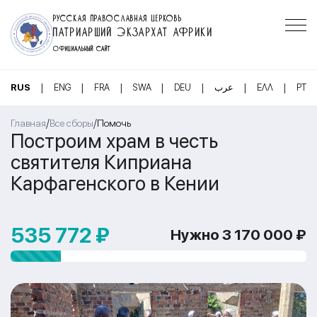
РУССКАЯ ПРАВОСЛАВНАЯ ЦЕРКОВЬ
ПАТРИАРШИЙ ЭКЗАРХАТ АФРИКИ
ОФИЦИАЛЬНЫЙ САЙТ
|
|
|
|
|
|
|
RUS
ENG
FRA
SWA
DEU
عرب
ΕΛΛ
PT
/
/
Главная
Все сборы
Помочь
Построим храм в честь
святителя Киприана
Карфагенского в Кении
535 772 ₽
Нужно 3 170 000 ₽