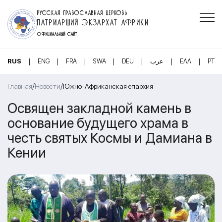
РУССКАЯ ПРАВОСЛАВНАЯ ЦЕРКОВЬ
ПАТРИАРШИЙ ЭКЗАРХАТ АФРИКИ
ОФИЦИАЛЬНЫЙ САЙТ
|
|
|
|
|
|
|
RUS
ENG
FRA
SWA
DEU
عرب
ΕΛΛ
PT
/
/
Главная
Новости
Южно-Африканская епархия
Освящен закладной камень в
основание будущего храма в
честь святых Космы и Дамиана в
Кении