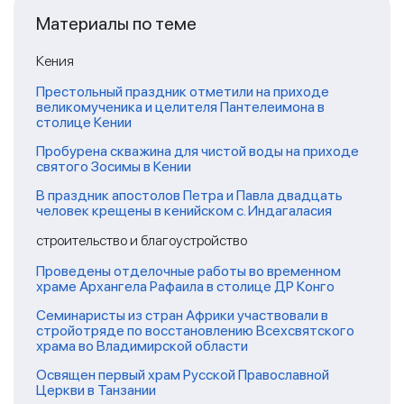
Материалы по теме
Кения
Престольный праздник отметили на приходе
великомученика и целителя Пантелеимона в
столице Кении
Пробурена скважина для чистой воды на приходе
святого Зосимы в Кении
В праздник апостолов Петра и Павла двадцать
человек крещены в кенийском с. Индагаласия
строительство и благоустройство
Проведены отделочные работы во временном
храме Архангела Рафаила в столице ДР Конго
Семинаристы из стран Африки участвовали в
стройотряде по восстановлению Всехсвятского
храма во Владимирской области
Освящен первый храм Русской Православной
Церкви в Танзании