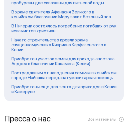
пробурены две скважины для питьевой воды
В храме святителя Афанасия Великого в
кенийском благочинии Меру залит бетонный пол
В Нигерии состоялось погребение погибших от рук
исламистов христиан
Начато строительство кровли храма
священномученика Киприана Карфагенского в
Кении
Приобретен участок земли для прихода апостола
Андрея в благочинии Какамега (Кения)
Пострадавшим от наводнения семьям в кенийском
городе Найваша передана гуманитарная помощь
Приобретены еще два тента для приходов в Кении
и Камеруне
Пресса о нас
Все материалы