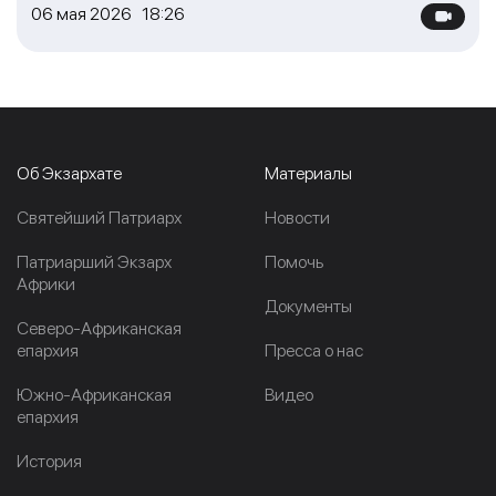
06 мая 2026 18:26
Об Экзархате
Материалы
Cвятейший Патриарх
Новости
Патриарший Экзарх
Помочь
Африки
Документы
Северо-Африканская
епархия
Пресса о нас
Южно-Африканская
Видео
епархия
История