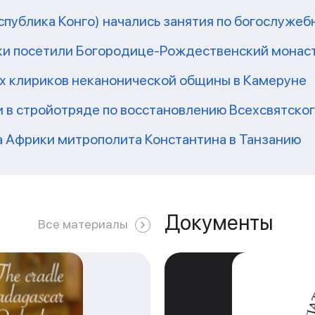
еспублика Конго) начались занятия по богослужеб
ки посетили Богородице-Рождественский монаст
их клириков неканонической общины в Камеруне
 в стройотряде по восстановлению Всехсвятско
а Африки митрополита Константина в Танзанию
Документы
Все материалы