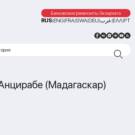
Банковские реквизиты Экзархата
RUS
ENG
FRA
SWA
DEU
عرب
ΕΛΛ
PT
|
|
|
|
|
|
|
тория
 Анцирабе (Мадагаскар)