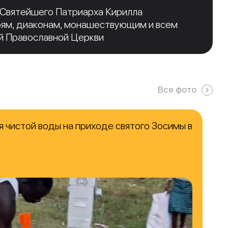
 Святейшего Патриарха Кирилла
рям, диаконам, монашествующим и всем
й Православной Церкви
Все фото
 чистой воды на приходе святого Зосимы в