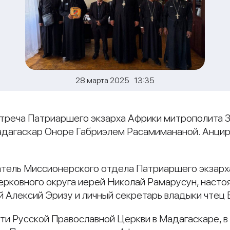
28 марта 2025 13:35
стреча Патриаршего экзарха Африки митрополита 
адагаскар Оноре Габриэлем Расамимананой. Анцир
атель Миссионерского отдела Патриаршего экзарх
рковного округа иерей Николай Рамарусун, насто
й Алексий Эризу и личный секретарь владыки чтец 
и Русской Православной Церкви в Мадагаскаре, в 