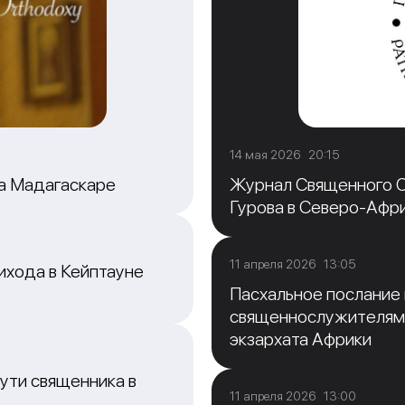
14 мая 2026 20:15
на Мадагаскаре
Журнал Священного С
Гурова в Северо-Афр
11 апреля 2026 13:05
ихода в Кейптауне
Пасхальное послание
священнослужителям
экзархата Африки
ути священника в
11 апреля 2026 13:00