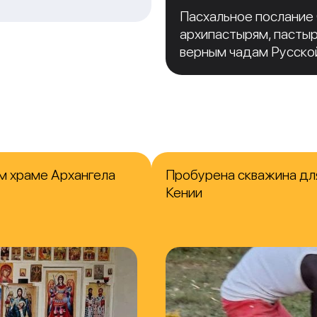
Пасхальное послание
архипастырям, пасты
верным чадам Русско
м храме Архангела
Пробурена скважина для
Кении