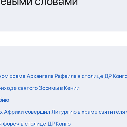
чевыми словами
ом храме Архангела Рафаила в столице ДР Конг
риходе святого Зосимы в Кении
мбию
рх Африки совершил Литургию в храме святител
 форс» в столице ДР Конго