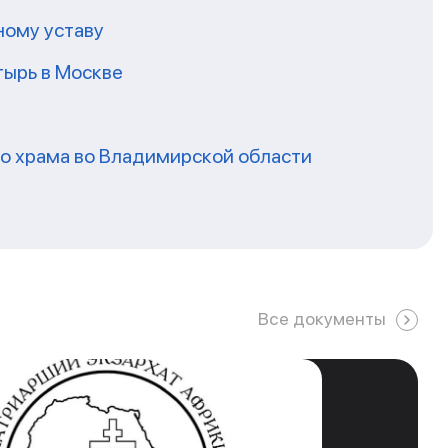
ному уставу
ырь в Москве
го храма во Владимирской области
Все документы