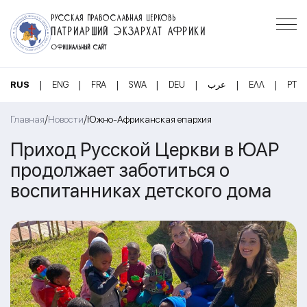
РУССКАЯ ПРАВОСЛАВНАЯ ЦЕРКОВЬ
ПАТРИАРШИЙ ЭКЗАРХАТ АФРИКИ
ОФИЦИАЛЬНЫЙ САЙТ
|
|
|
|
|
|
|
RUS
ENG
FRA
SWA
DEU
عرب
ΕΛΛ
PT
/
/
Главная
Новости
Южно-Африканская епархия
Приход Русской Церкви в ЮАР
продолжает заботиться о
воспитанниках детского дома