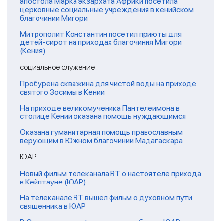
апостола Марка экзархата Африки посетила
церковные социальные учреждения в кенийском
благочинии Мигори
Митрополит Константин посетил приюты для
детей-сирот на приходах благочиния Мигори
(Кения)
социальное служение
Пробурена скважина для чистой воды на приходе
святого Зосимы в Кении
На приходе великомученика Пантелеимона в
столице Кении оказана помощь нуждающимся
Оказана гуманитарная помощь православным
верующим в Южном благочинии Мадагаскара
ЮАР
Новый фильм телеканала RT о настоятеле прихода
в Кейптауне (ЮАР)
На телеканале RT вышел фильм о духовном пути
священника в ЮАР