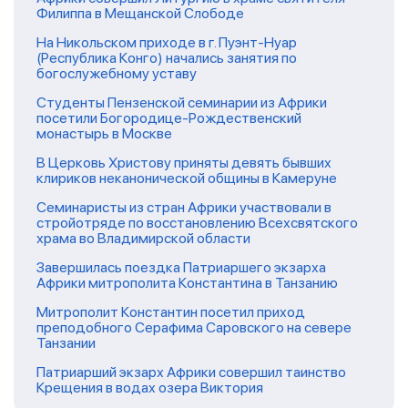
Филиппа в Мещанской Слободе
На Никольском приходе в г. Пуэнт-Нуар
(Республика Конго) начались занятия по
богослужебному уставу
Студенты Пензенской семинарии из Африки
посетили Богородице-Рождественский
монастырь в Москве
В Церковь Христову приняты девять бывших
клириков неканонической общины в Камеруне
Семинаристы из стран Африки участвовали в
стройотряде по восстановлению Всехсвятского
храма во Владимирской области
Завершилась поездка Патриаршего экзарха
Африки митрополита Константина в Танзанию
Митрополит Константин посетил приход
преподобного Серафима Саровского на севере
Танзании
Патриарший экзарх Африки совершил таинство
Крещения в водах озера Виктория