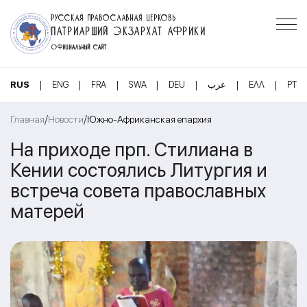
РУССКАЯ ПРАВОСЛАВНАЯ ЦЕРКОВЬ
ПАТРИАРШИЙ ЭКЗАРХАТ АФРИКИ
ОФИЦИАЛЬНЫЙ САЙТ
|
|
|
|
|
|
|
RUS
ENG
FRA
SWA
DEU
عرب
ΕΛΛ
PT
/
/
Главная
Новости
Южно-Африканская епархия
На приходе прп. Стилиана в
Кении состоялись Литургия и
встреча совета православных
матерей