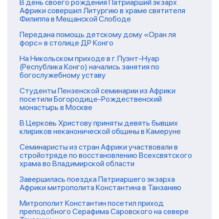
В день своего рождения Патриарший экзарх
Африки совершил Литургию в храме святителя
Филиппа в Мещанской Слободе
Передана помощь детскому дому «Оран ля
форс» в столице ДР Конго
На Никольском приходе в г. Пуэнт-Нуар
(Республика Конго) начались занятия по
богослужебному уставу
Студенты Пензенской семинарии из Африки
посетили Богородице-Рождественский
монастырь в Москве
В Церковь Христову приняты девять бывших
клириков неканонической общины в Камеруне
Семинаристы из стран Африки участвовали в
стройотряде по восстановлению Всехсвятского
храма во Владимирской области
Завершилась поездка Патриаршего экзарха
Африки митрополита Константина в Танзанию
Митрополит Константин посетил приход
преподобного Серафима Саровского на севере