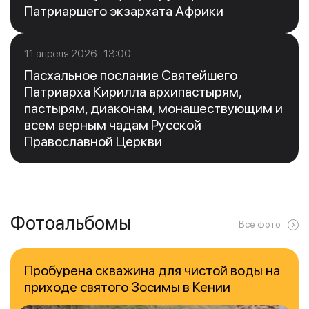
Патриаршего экзархата Африки
11 апреля 2026 13:00
Пасхальное послание Святейшего
Патриарха Кирилла архипастырям,
пастырям, диаконам, монашествующим и
всем верным чадам Русской
Православной Церкви
Фотоальбомы
Все фото
Пробурена скважина для чистой воды на
приходе святого Зосимы в Кении