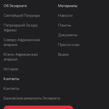
Об Экзархате
Материалы
Cвятейший Патриарх
Новости
Патриарший Экзарх
Помочь
Африки
Документы
Северо-Африканская
епархия
Пресса о нас
Южно-Африканская
Видео
епархия
История
Контакты
Контакты
Банковские реквизиты Экзархата