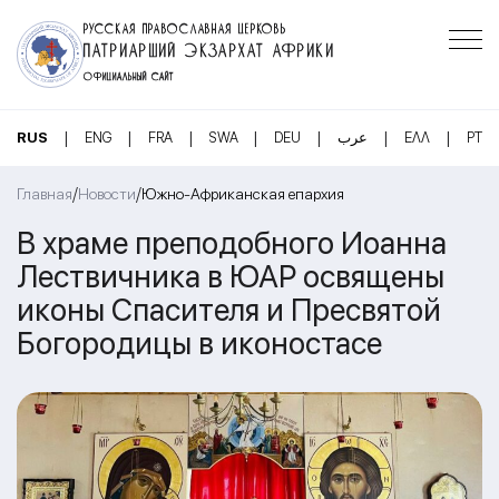
РУССКАЯ ПРАВОСЛАВНАЯ ЦЕРКОВЬ
ПАТРИАРШИЙ ЭКЗАРХАТ АФРИКИ
ОФИЦИАЛЬНЫЙ САЙТ
|
|
|
|
|
|
|
RUS
ENG
FRA
SWA
DEU
عرب
ΕΛΛ
PT
/
/
Главная
Новости
Южно-Африканская епархия
В храме преподобного Иоанна
Лествичника в ЮАР освящены
иконы Спасителя и Пресвятой
Богородицы в иконостасе