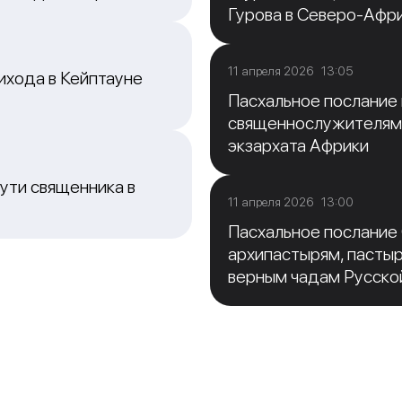
Гурова в Северо-Афр
11 апреля 2026 13:05
ихода в Кейптауне
Пасхальное послание
священнослужителям
экзархата Африки
ути священника в
11 апреля 2026 13:00
Пасхальное послание
архипастырям, пасты
верным чадам Русско