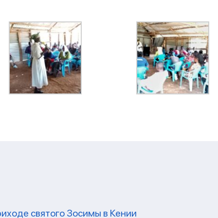
и
риходе святого Зосимы в Кении