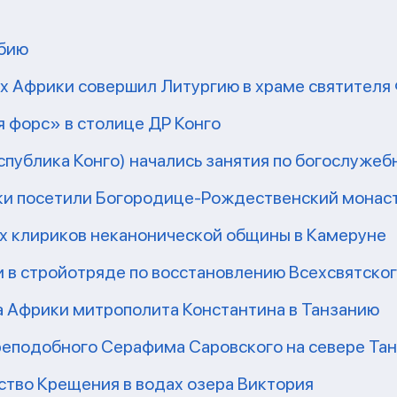
мбию
рх Африки совершил Литургию в храме святител
 форс» в столице ДР Конго
еспублика Конго) начались занятия по богослужеб
ки посетили Богородице-Рождественский монаст
их клириков неканонической общины в Камеруне
 в стройотряде по восстановлению Всехсвятско
а Африки митрополита Константина в Танзанию
реподобного Серафима Саровского на севере Та
ство Крещения в водах озера Виктория