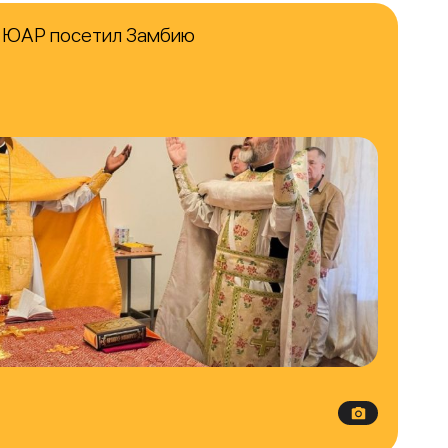
в ЮАР посетил Замбию