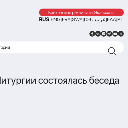
Банковские реквизиты Экзархата
RUS
ENG
FRA
SWA
DEU
عرب
ΕΛΛ
PT
|
|
|
|
|
|
|
тория
Литургии состоялась беседа