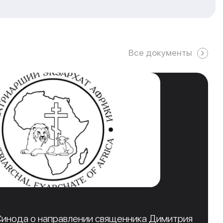
Все документы
инода о направлении священника Димитрия