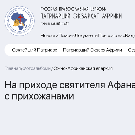
РУССКАЯ ПРАВОСЛАВНАЯ ЦЕРКОВЬ
ПАТРИАРШИЙ ЭКЗАРХАТ АФРИКИ
ОФИЦИАЛЬНЫЙ САЙТ
Новости
Помочь
Документы
Пресса о нас
Вид
Cвятейший Патриарх
Патриарший Экзарх Африки
Се
Главная
Фотоальбомы
Южно-Африканская епархия
/
/
На приходе святителя Афана
с прихожанами