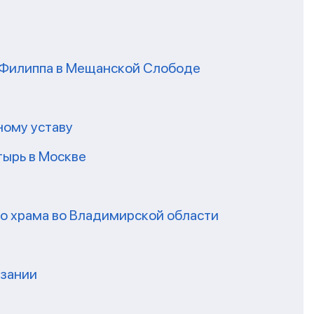
я Филиппа в Мещанской Слободе
ному уставу
ырь в Москве
го храма во Владимирской области
нзании