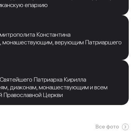
иканскую епархию
 митрополита Константина
, монашествующим, верующим Патриаршего
 Святейшего Патриарха Кирилла
рям, диаконам, монашествующим и всем
й Православной Церкви
Все фото