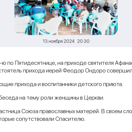
13 ноября 2024 20:30
0-ю по Пятидесятнице, на приходе святителя Афана
настоятель прихода иерей Феодор Ондоро соверши
ющие прихода и воспитанники детского приюта.
беседа на тему роли женщины в Церкви.
астница Союза православных матерей. В своем сл
торые сопутствовали Спасителю.