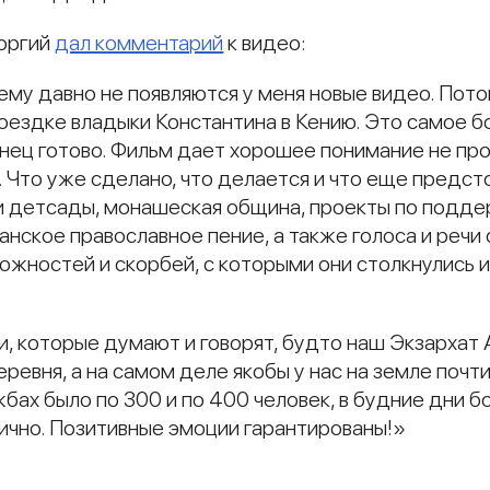
еоргий
дал комментарий
к видео:
му давно не появляются у меня новые видео. Пото
поездке владыки Константина в Кению. Это самое б
нец готово. Фильм дает хорошее понимание не прос
 Что уже сделано, что делается и что еще предсто
, и детсады, монашеская община, проекты по подд
нское православное пение, а также голоса и речи 
ожностей и скорбей, с которыми они столкнулись и
ди, которые думают и говорят, будто наш Экзархат
ревня, а на самом деле якобы у нас на земле почти 
бах было по 300 и по 400 человек, в будние дни б
тично. Позитивные эмоции гарантированы!»
и