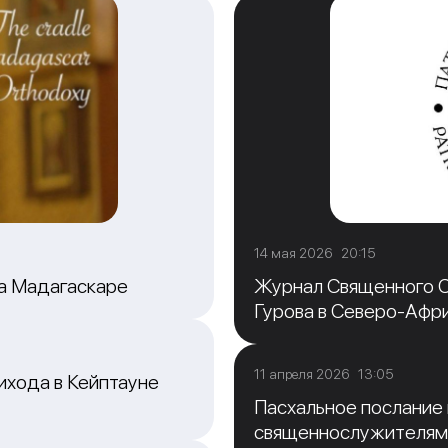
14 мая 2026 20:15
на Мадагаскаре
Журнал Священного С
Гурова в Северо-Афр
11 апреля 2026 13:05
ихода в Кейптауне
Пасхальное послание
священнослужителям