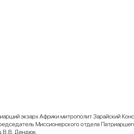
триарший экзарх Африки митрополит Зарайский Кон
редседатель Миссионерского отдела Патриаршего
ц В.В. Дендюк.