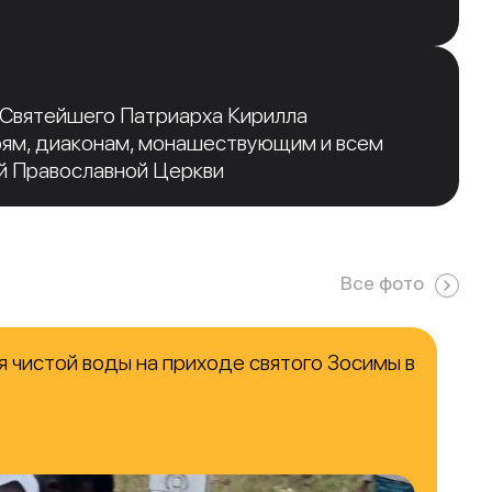
 Святейшего Патриарха Кирилла
рям, диаконам, монашествующим и всем
й Православной Церкви
Все фото
 чистой воды на приходе святого Зосимы в