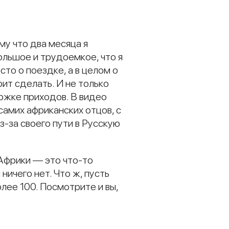
му что два месяца я
ольшое и трудоемкое, что я
то о поездке, а в целом о
ит сделать. И не только
ержке приходов. В видео
самих африканских отцов, с
з-за своего пути в Русскую
 Африки — это что-то
ничего нет. Что ж, пусть
олее 100. Посмотрите и вы,