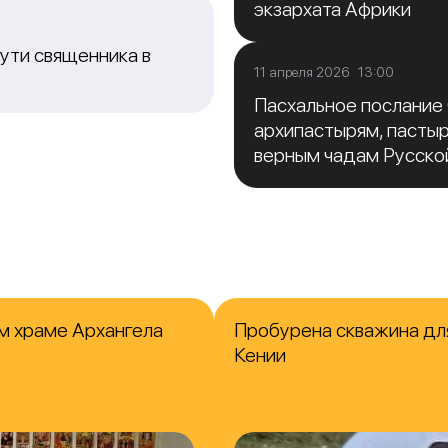
экзархата Африки
ути священника в
11 апреля 2026 13:00
Пасхальное послание
архипастырям, пасты
верным чадам Русско
м храме Архангела
Пробурена скважина для
Кении