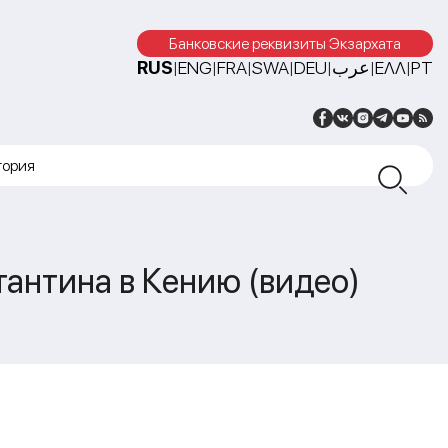
Банковские реквизиты Экзархата
RUS
ENG
FRA
SWA
DEU
عرب
ΕΛΛ
PT
|
|
|
|
|
|
|
тория
антина в Кению (видео)