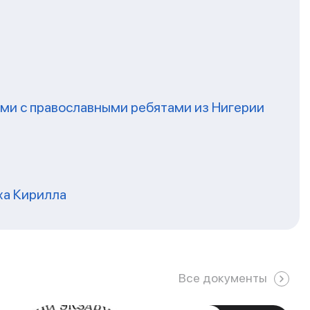
ми с православными ребятами из Нигерии
ха Кирилла
Все документы