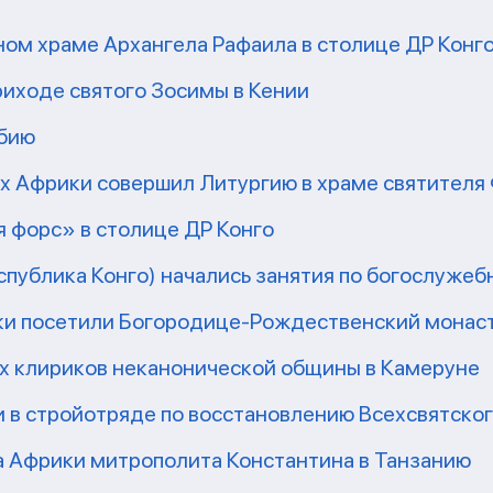
ом храме Архангела Рафаила в столице ДР Конг
риходе святого Зосимы в Кении
мбию
рх Африки совершил Литургию в храме святител
 форс» в столице ДР Конго
еспублика Конго) начались занятия по богослужеб
ки посетили Богородице-Рождественский монаст
их клириков неканонической общины в Камеруне
 в стройотряде по восстановлению Всехсвятско
а Африки митрополита Константина в Танзанию