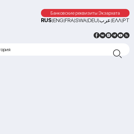
Банковские реквизиты Экзархата
RUS
ENG
FRA
SWA
DEU
عرب
ΕΛΛ
PT
|
|
|
|
|
|
|
тория