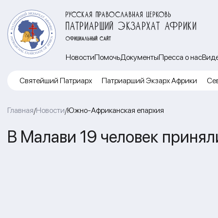
РУССКАЯ ПРАВОСЛАВНАЯ ЦЕРКОВЬ
ПАТРИАРШИЙ ЭКЗАРХАТ АФРИКИ
ОФИЦИАЛЬНЫЙ САЙТ
Новости
Помочь
Документы
Пресса о нас
Вид
Cвятейший Патриарх
Патриарший Экзарх Африки
Се
Главная
Новости
Южно-Африканская епархия
/
/
В Малави 19 человек приня