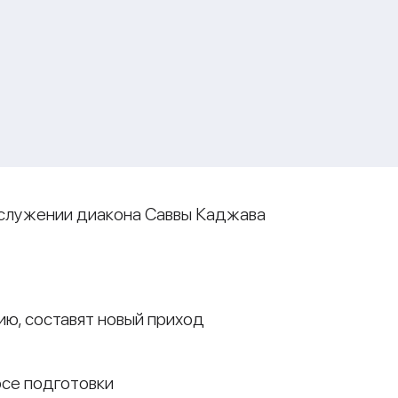
сослужении диакона Саввы Каджава
ию, составят новый приход
рсе подготовки