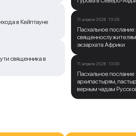
Гурова в Северо-Афр
11 апреля 2026 13:05
ихода в Кейптауне
Пасхальное послание
священнослужителям
экзархата Африки
ути священника в
11 апреля 2026 13:00
Пасхальное послание
архипастырям, пасты
верным чадам Русско