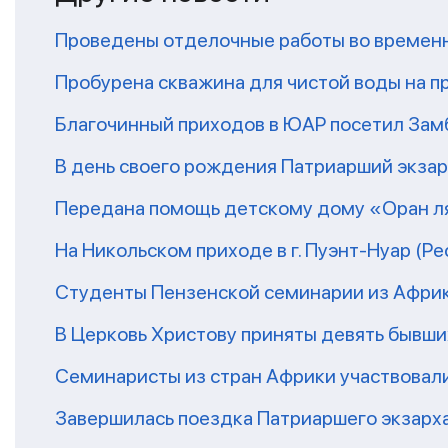
Проведены отделочные работы во временн
Пробурена скважина для чистой воды на п
Благочинный приходов в ЮАР посетил За
В день своего рождения Патриарший экза
Передана помощь детскому дому «Оран ля
На Никольском приходе в г. Пуэнт-Нуар (Р
Студенты Пензенской семинарии из Афри
В Церковь Христову приняты девять бывш
Семинаристы из стран Африки участвовали
Завершилась поездка Патриаршего экзарх