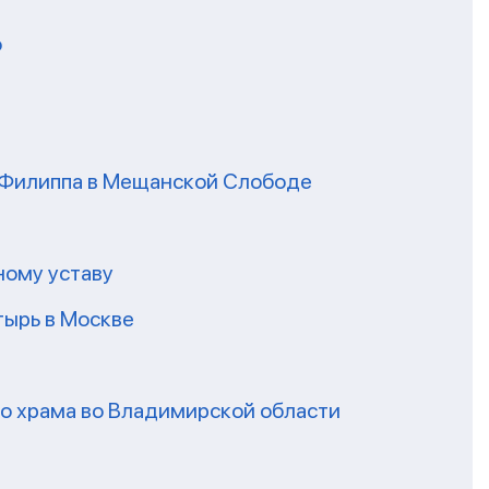
о
я Филиппа в Мещанской Слободе
ному уставу
ырь в Москве
го храма во Владимирской области