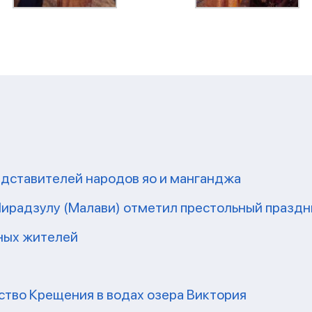
редставителей народов яо и манганджа
 Чирадзулу (Малави) отметил престольный праздн
тных жителей
ство Крещения в водах озера Виктория