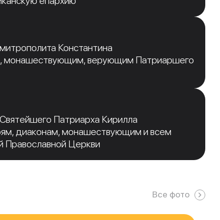
иканскую епархию
 митрополита Константина
, монашествующим, верующим Патриаршего
 Святейшего Патриарха Кирилла
рям, диаконам, монашествующим и всем
й Православной Церкви
Все фото