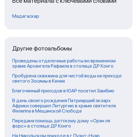
Все материалы с ключевыми словами
Мадагаскар
Другие фотоальбомы
Проведены отделочные работы во временном
храме Архангела Рафаила в столице ДР Конго
Пробурена скважина для чистой воды на приходе
святого Зосимы в Кении
Благочинный приходов в ЮАР посетил Замбию
В день своего рождения Патриарший экзарх
Африки совершил Литургию в храме святителя
Филиппа в Мещанской Слободе
Передана помощь детскому дому «Оран ля
форс» в столице ДР Конго
На Никольском приходе в г. Пуэнт-Нуар