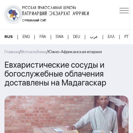
РУССКАЯ ПРАВОСЛАВНАЯ ЦЕРКОВЬ
ПАТРИАРШИЙ ЭКЗАРХАТ АФРИКИ
ОФИЦИАЛЬНЫЙ САЙТ
|
|
|
|
|
|
|
RUS
ENG
FRA
SWA
DEU
عرب
ΕΛΛ
PT
/
/
Главная
Фотоальбомы
Южно-Африканская епархия
Евхаристические сосуды и
богослужебные облачения
доставлены на Мадагаскар