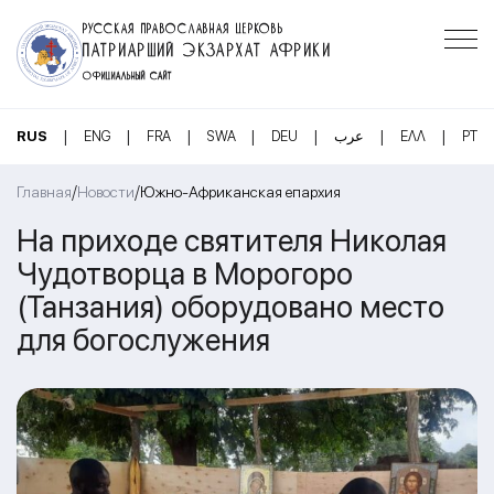
РУССКАЯ ПРАВОСЛАВНАЯ ЦЕРКОВЬ
ПАТРИАРШИЙ ЭКЗАРХАТ АФРИКИ
ОФИЦИАЛЬНЫЙ САЙТ
|
|
|
|
|
|
|
RUS
ENG
FRA
SWA
DEU
عرب
ΕΛΛ
PT
/
/
Главная
Новости
Южно-Африканская епархия
На приходе святителя Николая
Чудотворца в Морогоро
(Танзания) оборудовано место
для богослужения