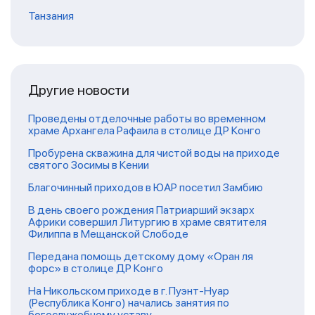
Танзания
Другие новости
Проведены отделочные работы во временном
храме Архангела Рафаила в столице ДР Конго
Пробурена скважина для чистой воды на приходе
святого Зосимы в Кении
Благочинный приходов в ЮАР посетил Замбию
В день своего рождения Патриарший экзарх
Африки совершил Литургию в храме святителя
Филиппа в Мещанской Слободе
Передана помощь детскому дому «Оран ля
форс» в столице ДР Конго
На Никольском приходе в г. Пуэнт-Нуар
(Республика Конго) начались занятия по
богослужебному уставу