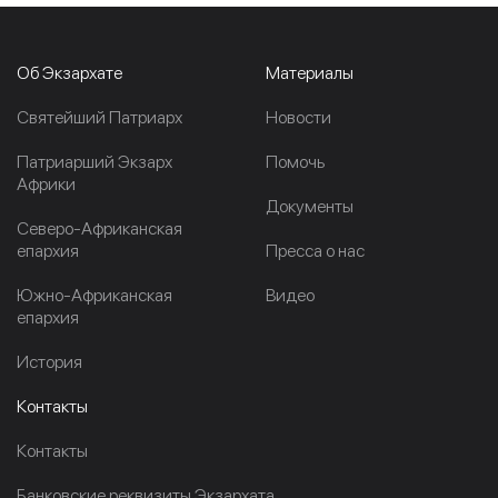
Об Экзархате
Материалы
Cвятейший Патриарх
Новости
Патриарший Экзарх
Помочь
Африки
Документы
Северо-Африканская
епархия
Пресса о нас
Южно-Африканская
Видео
епархия
История
Контакты
Контакты
Банковские реквизиты Экзархата