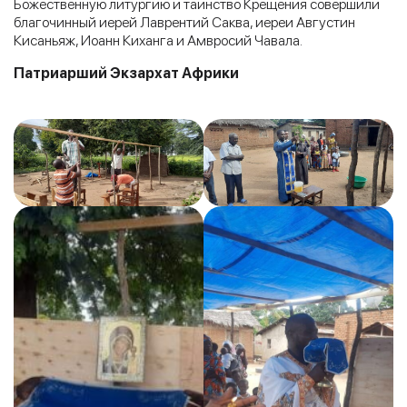
Божественную литургию и таинство Крещения совершили
благочинный иерей Лаврентий Саква, иереи Августин
Кисаньяж, Иоанн Киханга и Амвросий Чавала.
Патриарший Экзархат Африки