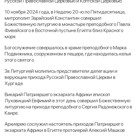
Русской Православной Церковью и Коптской Церковью.
10 ноября 2024 года, в Неделю 20-ю по Пятидесятнице,
митрополит Зарайский Константин совершил
Божественную литургию в монастыре преподобного Павла
Фивейского в Восточной пустыне Египта близ Красного
моря.
Богослужение совершалось в храме преподобного Марка
Подвижника, сооруженном в пещере, где находилась келья
этого святого.
За Литургией молились представители делегации и
верующие прихода Русской Православной Церкви в
Хургаде.
Викарий Патриаршего экзархата Африки епископ
Луховицкий Евфимий в этот день совершил Божественную
литургию на приходе преподобного Сергия Радонежского в
Каире.
Архиерею сослужил настоятель приходов Патриаршего
экзархата Африки в Египте протоиерей Алексий Машков.