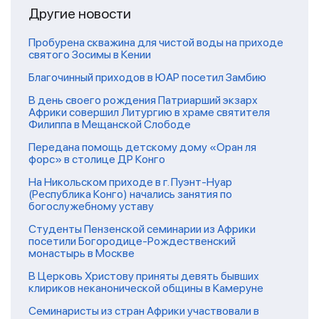
Другие новости
Пробурена скважина для чистой воды на приходе
святого Зосимы в Кении
Благочинный приходов в ЮАР посетил Замбию
В день своего рождения Патриарший экзарх
Африки совершил Литургию в храме святителя
Филиппа в Мещанской Слободе
Передана помощь детскому дому «Оран ля
форс» в столице ДР Конго
На Никольском приходе в г. Пуэнт-Нуар
(Республика Конго) начались занятия по
богослужебному уставу
Студенты Пензенской семинарии из Африки
посетили Богородице-Рождественский
монастырь в Москве
В Церковь Христову приняты девять бывших
клириков неканонической общины в Камеруне
Семинаристы из стран Африки участвовали в