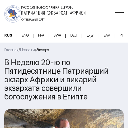
РУССКАЯ ПРАВОСЛАВНАЯ ЦЕРКОВЬ
ПАТРИАРШИЙ ЭКЗАРХАТ АФРИКИ
ОФИЦИАЛЬНЫЙ САЙТ
|
|
|
|
|
|
|
RUS
ENG
FRA
SWA
DEU
عرب
ΕΛΛ
PT
/
/
Главная
Новости
Экзарх
В Неделю 20-ю по
Пятидесятнице Патриарший
экзарх Африки и викарий
экзархата совершили
богослужения в Египте