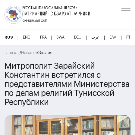
РУССКАЯ ПРАВОСЛАВНАЯ ЦЕРКОВЬ
ПАТРИАРШИЙ ЭКЗАРХАТ АФРИКИ
ОФИЦИАЛЬНЫЙ САЙТ
|
|
|
|
|
|
|
RUS
ENG
FRA
SWA
DEU
عرب
ΕΛΛ
PT
/
/
Главная
Новости
Экзарх
Митрополит Зарайский
Константин встретился с
представителями Министерства
по делам религий Тунисской
Республики