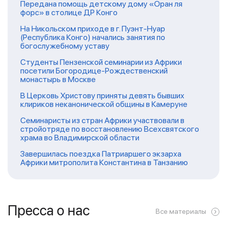
Передана помощь детскому дому «Оран ля
форс» в столице ДР Конго
На Никольском приходе в г. Пуэнт-Нуар
(Республика Конго) начались занятия по
богослужебному уставу
Студенты Пензенской семинарии из Африки
посетили Богородице-Рождественский
монастырь в Москве
В Церковь Христову приняты девять бывших
клириков неканонической общины в Камеруне
Семинаристы из стран Африки участвовали в
стройотряде по восстановлению Всехсвятского
храма во Владимирской области
Завершилась поездка Патриаршего экзарха
Африки митрополита Константина в Танзанию
Пресса о нас
Все материалы