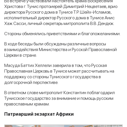
Во встрече участвовали настоятель храма Воскресения
Христова г. Тунис протоиерей Димитрий Нецветаев, врио
директора Русского дома в Тунисе Т.Р. Шейх-Исламов,
исполнительный директор Русского дома в Тунисе Анис
Хаж Сасси, личный секретарь митрополита В.В. Дендюк.
Стороны обменялись приветствиями и благопожеланиями.
В ходе беседы были обсуждены различные вопросы
взаимодействия Министерства и Русской Православной
Церкви в стране.
Масуда Баттих Хеллели заверила в том, что Русская
Православная Церковь в Тунисе может рассчитывать на
поддержку со стороны Тунисского государства в
долгосрочной перспективе.
В ответном слове митрополит Константин поблагодарил
Тунисское государство за внимание и помощь русским
православным храмам.
Патриарший экзархат Африки