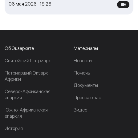
06 мая 2026 18:26
Об Экзархате
Материалы
Cвятейший Патриарх
Новости
Патриарший Экзарх
Помочь
Африки
Документы
Северо-Африканская
епархия
Пресса о нас
Южно-Африканская
Видео
епархия
История