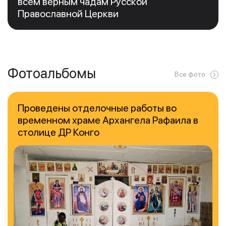
всем верным чадам Русской
Православной Церкви
Фотоальбомы
Все фото
Проведены отделочные работы во
временном храме Архангела Рафаила в
столице ДР Конго