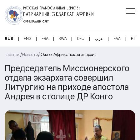
РУССКАЯ ПРАВОСЛАВНАЯ ЦЕРКОВЬ
ПАТРИАРШИЙ ЭКЗАРХАТ АФРИКИ
ОФИЦИАЛЬНЫЙ САЙТ
|
|
|
|
|
|
|
RUS
ENG
FRA
SWA
DEU
عرب
ΕΛΛ
PT
/
/
Главная
Новости
Южно-Африканская епархия
Председатель Миссионерского
отдела экзархата совершил
Литургию на приходе апостола
Андрея в столице ДР Конго