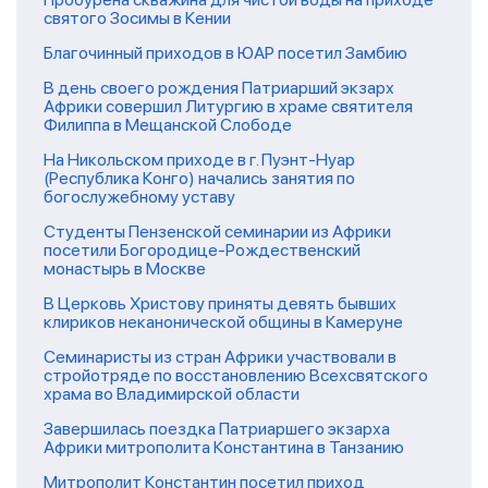
святого Зосимы в Кении
Благочинный приходов в ЮАР посетил Замбию
В день своего рождения Патриарший экзарх
Африки совершил Литургию в храме святителя
Филиппа в Мещанской Слободе
На Никольском приходе в г. Пуэнт-Нуар
(Республика Конго) начались занятия по
богослужебному уставу
Студенты Пензенской семинарии из Африки
посетили Богородице-Рождественский
монастырь в Москве
В Церковь Христову приняты девять бывших
клириков неканонической общины в Камеруне
Семинаристы из стран Африки участвовали в
стройотряде по восстановлению Всехсвятского
храма во Владимирской области
Завершилась поездка Патриаршего экзарха
Африки митрополита Константина в Танзанию
Митрополит Константин посетил приход