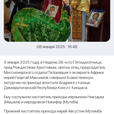
08 января 2025 16:48
5 января 2025 года, в Неделю 28-ю по Пятидесятнице,
пред Рождеством Христовым, святых отец, председатель
Миссионерского отдела Патриаршего экзархата Африки
иерей Георгий Максимов совершил Божественную
литургию на приходе апостола Андрея в столице
Демократической Республики Конго г. Киншаса.
Ему сослужили настоятель прихода иеромонах Никодим
(Машала) и иеродиакон Никифор (Мутеба).
Прежний настоятель прихода иерей Августин Муламба