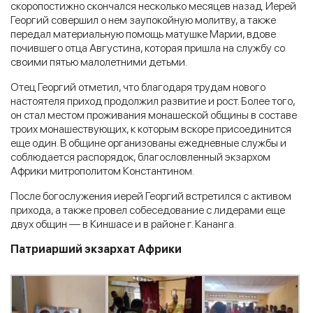
скоропостижно скончался несколько месяцев назад. Иерей
Георгий совершил о нем заупокойную молитву, а также
передал материальную помощь матушке Марии, вдове
почившего отца Августина, которая пришла на службу со
своими пятью малолетними детьми.
Отец Георгий отметил, что благодаря трудам нового
настоятеля приход продолжил развитие и рост. Более того,
он стал местом проживания монашеской общины в составе
троих монашествующих, к которым вскоре присоединится
еще один. В общине организованы ежедневные службы и
соблюдается распорядок, благословленный экзархом
Африки митрополитом Константином.
После богослужения иерей Георгий встретился с активом
прихода, а также провел собеседование с лидерами еще
двух общин — в Киншасе и в районе г. Кананга.
Патриарший экзархат Африки