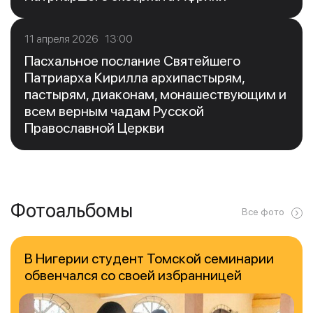
11 апреля 2026 13:00
Пасхальное послание Святейшего
Патриарха Кирилла архипастырям,
пастырям, диаконам, монашествующим и
всем верным чадам Русской
Православной Церкви
Фотоальбомы
Все фото
В Нигерии студент Томской семинарии
обвенчался со своей избранницей