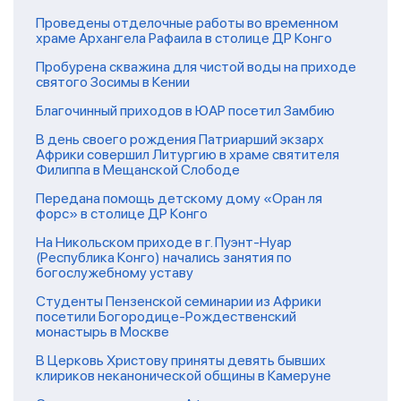
Проведены отделочные работы во временном
храме Архангела Рафаила в столице ДР Конго
Пробурена скважина для чистой воды на приходе
святого Зосимы в Кении
Благочинный приходов в ЮАР посетил Замбию
В день своего рождения Патриарший экзарх
Африки совершил Литургию в храме святителя
Филиппа в Мещанской Слободе
Передана помощь детскому дому «Оран ля
форс» в столице ДР Конго
На Никольском приходе в г. Пуэнт-Нуар
(Республика Конго) начались занятия по
богослужебному уставу
Студенты Пензенской семинарии из Африки
посетили Богородице-Рождественский
монастырь в Москве
В Церковь Христову приняты девять бывших
клириков неканонической общины в Камеруне