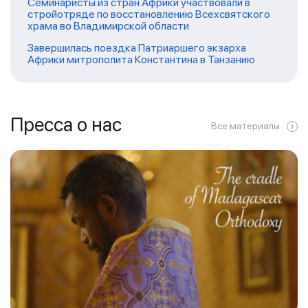
Семинаристы из стран Африки участвовали в
стройотряде по восстановлению Всехсвятского
храма во Владимирской области
Завершилась поездка Патриаршего экзарха
Африки митрополита Константина в Танзанию
Пресса о нас
Все материалы