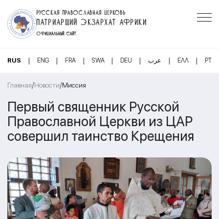
РУССКАЯ ПРАВОСЛАВНАЯ ЦЕРКОВЬ
ПАТРИАРШИЙ ЭКЗАРХАТ АФРИКИ
ОФИЦИАЛЬНЫЙ САЙТ
|
|
|
|
|
|
|
RUS
ENG
FRA
SWA
DEU
عرب
ΕΛΛ
PT
/
/
Главная
Новости
Миссия
Первый священник Русской
Православной Церкви из ЦАР
совершил таинство Крещения