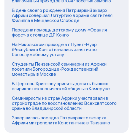
Благочинный приходов в ЮАР посетил Замбию
В день своего рождения Патриарший экзарх
Африки совершил Литургию в храме святителя
Филиппа в Мещанской Слободе
Передана помощь детскому дому «Оран ля
форс» в столице ДР Конго
На Никольском приходе в г. Пуэнт-Нуар
(Республика Конго) начались занятия по
богослужебному уставу
Студенты Пензенской семинарии из Африки
посетили Богородице-Рождественский
монастырь в Москве
В Церковь Христову приняты девять бывших
клириков неканонической общины в Камеруне
Семинаристы из стран Африки участвовали в
стройотряде по восстановлению Всехсвятского
храма во Владимирской области
Завершилась поездка Патриаршего экзарха
Африки митрополита Константина в Танзанию