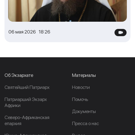
06 мая 2026 18:26
Об Экзархате
Материалы
Cвятейший Патриарх
Новости
Патриарший Экзарх
Помочь
Африки
Документы
Северо-Африканская
епархия
Пресса о нас