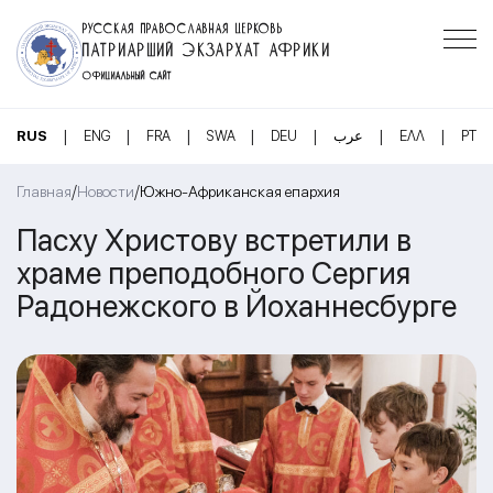
РУССКАЯ ПРАВОСЛАВНАЯ ЦЕРКОВЬ
ПАТРИАРШИЙ ЭКЗАРХАТ АФРИКИ
ОФИЦИАЛЬНЫЙ САЙТ
|
|
|
|
|
|
|
RUS
ENG
FRA
SWA
DEU
عرب
ΕΛΛ
PT
/
/
Главная
Новости
Южно-Африканская епархия
Пасху Христову встретили в
храме преподобного Сергия
Радонежского в Йоханнесбурге