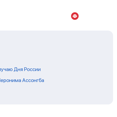
лучаю Дня России
Иеронима Ассонгба