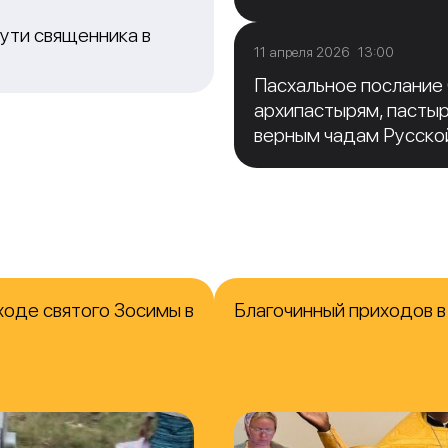
ути священника в
11 апреля 2026 13:00
Пасхальное послание
архипастырям, пасты
верным чадам Русско
ходе святого Зосимы в
Благочинный приходов 