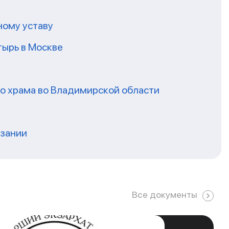
ному уставу
ырь в Москве
го храма во Владимирской области
нзании
Все документы