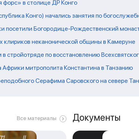
 форс» в столице ДР Конго
еспублика Конго) начались занятия по богослужеб
ки посетили Богородице-Рождественский монаст
их клириков неканонической общины в Камеруне
 в стройотряде по восстановлению Всехсвятско
а Африки митрополита Константина в Танзанию
реподобного Серафима Саровского на севере Та
Документы
Все материалы