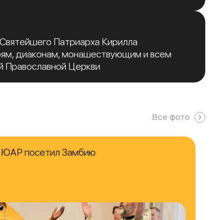
 Святейшего Патриарха Кирилла
рям, диаконам, монашествующим и всем
й Православной Церкви
Все фото
в ЮАР посетил Замбию