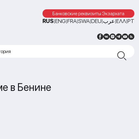
Банковские реквизиты Экзархата
RUS
ENG
FRA
SWA
DEU
عرب
ΕΛΛ
PT
|
|
|
|
|
|
|
тория
е в Бенине