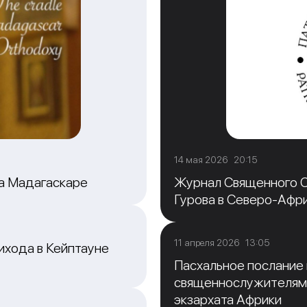
14 мая 2026 20:15
на Мадагаскаре
Журнал Священного С
Гурова в Северо-Афр
11 апреля 2026 13:05
ихода в Кейптауне
Пасхальное послание
священнослужителям
экзархата Африки