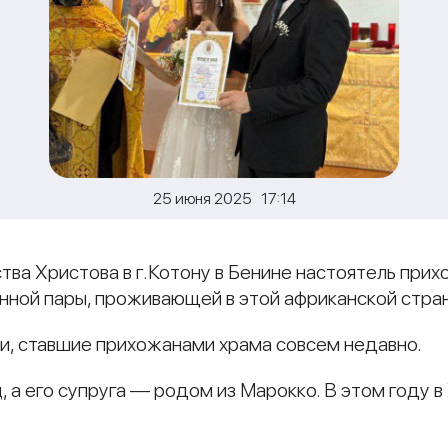
25 июня 2025 17:14
тва Христова в г.Котону в Бенине настоятель при
нной пары, проживающей в этой африканской стра
ги, ставшие прихожанами храма совсем недавно.
 а его супруга — родом из Марокко. В этом году