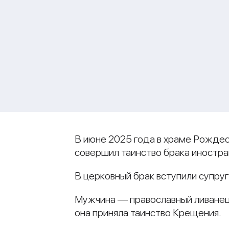
В июне 2025 года в храме Рождес
совершил таинство брака иностра
В церковный брак вступили супру
Мужчина — православный ливанец,
она приняла таинство Крещения.