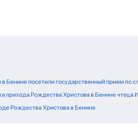
и
в Бенине посетили государственный прием по с
ка прихода Рождества Христова в Бенине чтеца 
оде Рождества Христова в Бенине