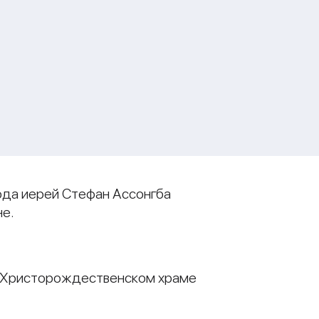
хода иерей Стефан Ассонгба
не.
 в Христорождественском храме