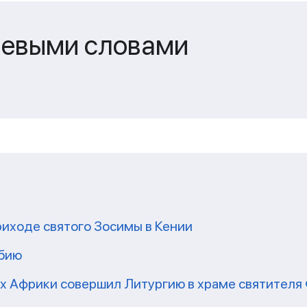
чевыми словами
риходе святого Зосимы в Кении
мбию
рх Африки совершил Литургию в храме святител