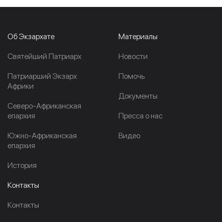
Об Экзархате
Материалы
Cвятейший Патриарх
Новости
Патриарший Экзарх
Помочь
Африки
Документы
Северо-Африканская
епархия
Пресса о нас
Южно-Африканская
Видео
епархия
История
Контакты
Контакты