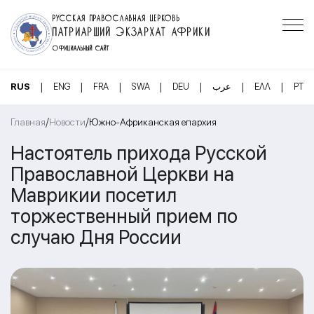
РУССКАЯ ПРАВОСЛАВНАЯ ЦЕРКОВЬ
ПАТРИАРШИЙ ЭКЗАРХАТ АФРИКИ
ОФИЦИАЛЬНЫЙ САЙТ
|
|
|
|
|
|
|
RUS
ENG
FRA
SWA
DEU
عرب
ΕΛΛ
PT
/
/
Главная
Новости
Южно-Африканская епархия
Настоятель прихода Русской
Православной Церкви на
Маврикии посетил
торжественный прием по
случаю Дня России