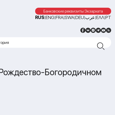
Банковские реквизиты Экзархата
RUS
ENG
FRA
SWA
DEU
عرب
ΕΛΛ
PT
|
|
|
|
|
|
|
тория
 Рождество-Богородичном