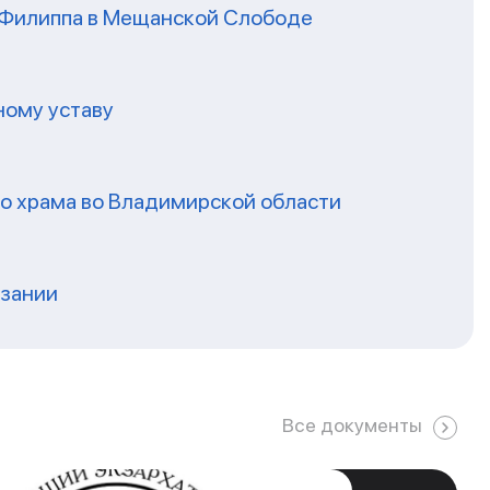
я Филиппа в Мещанской Слободе
ному уставу
го храма во Владимирской области
нзании
Все документы