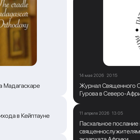
14 мая 2026 20:15
на Мадагаскаре
Журнал Священного С
Гурова в Северо-Афр
11 апреля 2026 13:05
ихода в Кейптауне
Пасхальное послание
священнослужителям
экзархата Африки