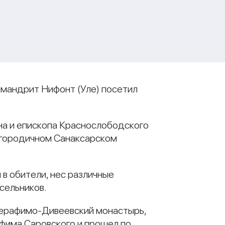
имандрит Нифонт (Уле) посетил
на и епископа Краснослободского
огородичном Санаксарском
 в обители, нес различные
сельников.
Серафимо-Дивеевский монастырь,
фима Саровского и прошел по