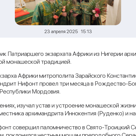
23 апреля 2025 15:13
ирик Патриаршего экзархата Африки из Нигерии арх
кой монашеской традицией.
кзарха Африки митрополита Зарайского Константи
андрит Нифонт провел три месяца в Рождество-Б
 Республики Мордовия.
ниях, изучал устав и устроение монашеской жизни
естника архимандрита Иннокентия (Руденко) и на
ифонт совершил паломничество в Свято-Троицкий 
ли, поклонился честным мощам преподобного Сера