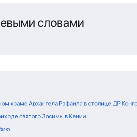
чевыми словами
ом храме Архангела Рафаила в столице ДР Конг
риходе святого Зосимы в Кении
мбию