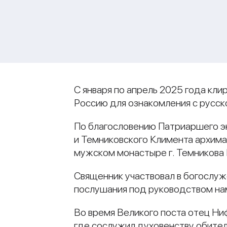
С января по апрель 2025 года кл
Россию для ознакомления с русс
По благословению Патриаршего э
и Темниковского Климента архим
мужском монастыре г. Темникова
Священник участвовал в богослуже
послушания под руководством нам
Во время Великого поста отец Н
где сослужил духовенству обите