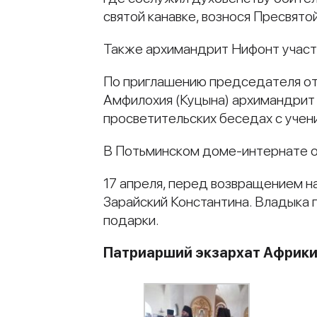
святой канавке, вознося Пресвято
Также архимандрит Нифонт участв
По приглашению председателя от
Амфилохия (Куцына) архимандрит 
просветительских беседах с учен
В Потьминском доме-интернате о
17 апреля, перед возвращением н
Зарайский Константина. Владыка 
подарки.
Патриарший экзархат Африк