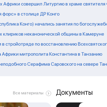
рх Африки совершил Литургию в храме святител
 форс» в столице ДР Конго
еспублика Конго) начались занятия по богослужеб
их клириков неканонической общины в Камеруне
 в стройотряде по восстановлению Всехсвятско
а Африки митрополита Константина в Танзанию
реподобного Серафима Саровского на севере Та
Документы
Все материалы