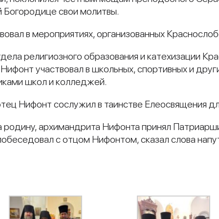
й Богородице свои молитвы.
овал в мероприятиях, организованных Краснослоб
дела религиозного образования и катехизации Кр
Нифонт участвовал в школьных, спортивных и друг
иками школ и колледжей.
тец Нифонт сослужил в таинстве Елеосвящения дл
а родину, архимандрита Нифонта принял Патриарш
побеседовал с отцом Нифонтом, сказал слова напу
и