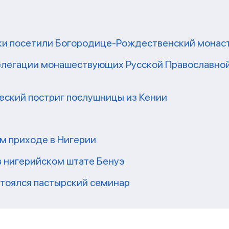
ки посетили Богородице-Рождественский монаст
легации монашествующих Русской Православной
еский постриг послушницы из Кении
ом приходе в Нигерии
в нигерийском штате Бенуэ
стоялся пастырский семинар