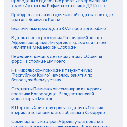
Проведены отделочные работы во временном
храме Архангела Рафаила в столице ДР Конго
Пробурена скважина для чистой воды на приходе
святого Зосимы в Кении
Благочинный приходов в ЮАР посетил Замбию
В день своего рождения Патриарший экзарх
Африки совершил Литургию в храме святителя
Филиппа в Мещанской Слободе
Передана помощь детскому дому «Оран ля
форс» в столице ДР Конго
На Никольском приходе в г. Пуэнт-Нуар
(Республика Конго) начались занятия по
богослужебному уставу
Студенты Пензенской семинарии из Африки
посетили Богородице-Рождественский
монастырь в Москве
В Церковь Христову приняты девять бывших
клириков неканонической общины в Камеруне
Семинаристы из стран Африки участвовали в
стройотряде по восстановлению Всехсвятского