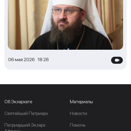
06 мая 2026 18:26
Об Экзархате
Материалы
Cвятейший Патриарх
Новости
Патриарший Экзарх
Помочь
Африки