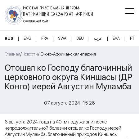
РУССКАЯ ПРАВОСЛАВНАЯ ЦЕРКОВЬ
ПАТРИАРШИЙ ЭКЗАРХАТ АФРИКИ
ОФИЦИАЛЬНЫЙ САЙТ
|
|
|
|
|
|
|
RUS
ENG
FRA
SWA
DEU
عرب
ΕΛΛ
PT
/
/
Главная
Новости
Южно-Африканская епархия
Отошел ко Господу благочинный
церковного округа Киншасы (ДР
Конго) иерей Августин Муламба
07 августа 2024 15:26
6 августа 2024 года на 40-м году жизни после
непродолжительной болезни отошел ко Господу иерей
Августин Муламба, благочинный приходов Киншасы