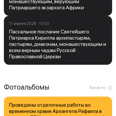
монашествующим, верующим
Патриаршего экзархата Африки
11 апреля 2026 13:00
Пасхальное послание Святейшего
Патриарха Кирилла архипастырям,
пастырям, диаконам, монашествующим и
всем верным чадам Русской
Православной Церкви
Фотоальбомы
Все фото
Проведены отделочные работы во
временном храме Архангела Рафаила в