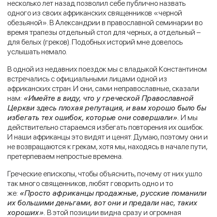
несколько лет назад позволил себе публично назвать
одного из своих африканских священников «черной
обезьяной». В Александрии в православной семинарии во
время трапезы отдельный стол для черных, а отдельный –
для белых (греков). Подобных историй мне довелось
услышать немало.
В одной из недавних поездок мы с владыкой Константином
встречались с официальными лицами одной из
африканских стран. И они, сами неправославные, сказали
нам:
«Имейте в виду, что у греческой Православной
Церкви здесь плохая репутация, и вам хорошо было бы
избегать тех ошибок, которые они совершали».
И мы
действительно стараемся избегать повторения их ошибок.
И наши африканцы это видят и ценят. Думаю, поэтому они и
не возвращаются к грекам, хотя мы, находясь в начале пути,
претерпеваем непростые времена.
Греческие епископы, чтобы объяснить, почему от них ушло
так много священников, любят говорить одно и то
же:
«Просто африканцы продажные, русские поманили
их большими деньгами, вот они и предали нас, таких
хороших».
В этой позиции видна сразу и огромная