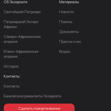
Об Экзархате
Материалы
Cвятейший Патриарх
Новости
Патриарший Экзарх
Помочь
Африки
Документы
Северо-Африканская
епархия
Пресса о нас
Южно-Африканская
Видео
епархия
История
Контакты
Контакты
Банковские реквизиты Экзархата
Сделать пожертвование