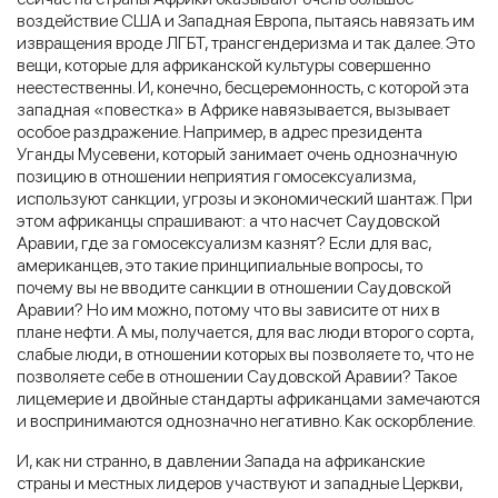
воздействие США и Западная Европа, пытаясь навязать им
извращения вроде ЛГБТ, трансгендеризма и так далее. Это
вещи, которые для африканской культуры совершенно
неестественны. И, конечно, бесцеремонность, с которой эта
западная «повестка» в Африке навязывается, вызывает
особое раздражение. Например, в адрес президента
Уганды Мусевени, который занимает очень однозначную
позицию в отношении неприятия гомосексуализма,
используют санкции, угрозы и экономический шантаж. При
этом африканцы спрашивают: а что насчет Саудовской
Аравии, где за гомосексуализм казнят? Если для вас,
американцев, это такие принципиальные вопросы, то
почему вы не вводите санкции в отношении Саудовской
Аравии? Но им можно, потому что вы зависите от них в
плане нефти. А мы, получается, для вас люди второго сорта,
слабые люди, в отношении которых вы позволяете то, что не
позволяете себе в отношении Саудовской Аравии? Такое
лицемерие и двойные стандарты африканцами замечаются
и воспринимаются однозначно негативно. Как оскорбление.
И, как ни странно, в давлении Запада на африканские
страны и местных лидеров участвуют и западные Церкви,