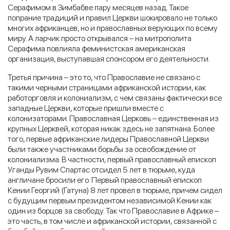
Серафимом в Зимбабве пару месяцев назад. Такое
попрание традиций и правил Церкви шокировало не только
многих африканцев, но и православных верующих по всему
миру. А ларчик просто открывался – на митрополита
Серафима повлияла феминистская американская
организация, выступавшая спонсором его деятельности.
Третья причина – это то, что Православие не связано с
такими черными страницами африканской истории, как
работорговля и колониализм, с чем связаны фактически все
западные Церкви, которые пришли вместе с
колонизаторами. Православная Церковь – единственная из
крупных Церквей, которая никак здесь не запятнана. Более
того, первые африканские лидеры Православной Церкви
были также участниками борьбы за освобождение от
колониализма. В частности, первый православный епископ
Уганды Рувим Спартас отсидел 5 лет в тюрьме, куда
англичане бросили его. Первый православный епископ
Кении Георгий (Гатуна) 8 лет провел в тюрьме, причем сидел
с будущим первым президентом независимой Кении как
один из борцов за свободу. Так что Православие в Африке –
это часть, в том числе и африканской истории, связанной с