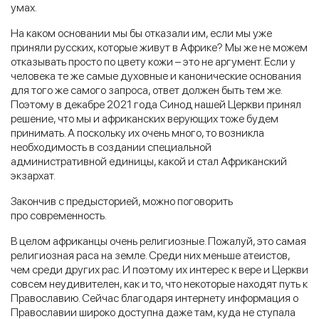
умах.
На каком основании мы бы отказали им, если мы уже
приняли русских, которые живут в Африке? Мы же не можем
отказывать просто по цвету кожи – это не аргумент. Если у
человека те же самые духовные и канонические основания
для того же самого запроса, ответ должен быть тем же.
Поэтому в декабре 2021 года Синод нашей Церкви принял
решение, что мы и африканских верующих тоже будем
принимать. А поскольку их очень много, то возникла
необходимость в создании специальной
административной единицы, какой и стал Африканский
экзархат.
Закончив с предысторией, можно поговорить
про современность.
В целом африканцы очень религиозные. Пожалуй, это самая
религиозная раса на земле. Среди них меньше атеистов,
чем среди других рас. И поэтому их интерес к вере и Церкви
совсем неудивителен, как и то, что некоторые находят путь к
Православию. Сейчас благодаря интернету информация о
Православии широко доступна даже там, куда не ступала