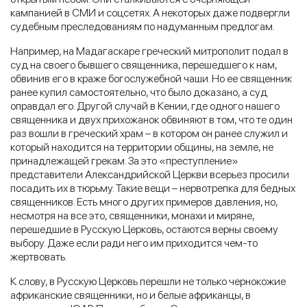
кампанией в СМИ и соцсетях. А некоторых даже подвергли
судебным преследованиям по надуманным предлогам.
Например, на Мадагаскаре греческий митрополит подал в
суд на своего бывшего священника, перешедшего к нам,
обвинив его в краже богослужебной чаши. Но ее священник
ранее купил самостоятельно, что было доказано, а суд
оправдал его. Другой случай в Кении, где одного нашего
священника и двух прихожанок обвиняют в том, что те один
раз вошли в греческий храм – в котором он ранее служил и
который находится на территории общины, на земле, не
принадлежащей грекам. За это «преступление»
представители Александрийской Церкви всерьез просили
посадить их в тюрьму. Такие вещи – нервотрепка для бедных
священников. Есть много других примеров давления, но,
несмотря на все это, священники, монахи и миряне,
перешедшие в Русскую Церковь, остаются верны своему
выбору. Даже если ради него им приходится чем-то
жертвовать.
К слову, в Русскую Церковь перешли не только чернокожие
африканские священники, но и белые африканцы, в