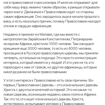
нога православного миссионера. И многие открывают для
себя нашу веру именно таким образом, а раньше открывали
через книги. Движение к Православию идет со стороны
самих африканцев. Оно зародилось еще в начале прошлого
века, и есть несколько причин, почему Православие находит
отклик в сердцах африканцев.
Недавно я приехал из Малави, где мы вместе с
митрополитом Зарайским Константином, Патриаршим
экзархом Африки, крестили 1000 человек. Там ожидают
крещения еще 3000 человек, то есть из 4000 человек,
просящихся в Русскую православную церковь, мы приняли
четверть, остальные на подходе. Это просто иллюстрация
интереса, который имеется у людей. И это уже не те, кто
переходил к нам от греков, но другие африканцы, которые
никогда ранее не были православными.
У этого интереса к Православию есть свои причины. Во-
первых, Православная Церковь – это изначальная Церковь
Христа с двухтысячелетней историей. Это не какая-то
новая Церковь, возникшая недавно, каких полно в Африке.
Так что те, кто ищет изначальную Церковь Христа,
естественно, испытывают интерес к Православию.