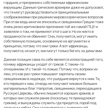
гордыня, и презрение к собственным африканским
верующим. Данные греческие архиереи даже не допускают,
что те могут руководствоваться принципиальными
соображениями при решении мировоззренческих вопросов.
При этом ведь многие епископы и священники Греции тоже
очень резко критиковали признание той же самой ПЦУ и
заявляли о том, не приемлют этого шага. Но их никто в
продажности не обвиняет. Они, получается, могут иметь
собственную позицию, основанную на аргументах и
принципах, потому что они греки. А вот африканцы,
получаются, не могут, они могут только бегать за деньгами.
Данная позиция сама по себе является иллюстрацией того,
почему африканцы уходят от греков. С таким-то
отношением. И с такой-то ложью. Потому что, вопреки их
лжи, это как раз греки повышают зарплаты своим
священникам в надежде, что ушедшие вернутся к ним. Те,
кто перешел к нам, отнюдь не получают никаких больших
материальных благ. Напротив, священники, переходящие в
Русскую Церковь, обычно лишаются хороших храмов, в
которых они служили ранее (поскольку те принадлежат
грекам), и вынуждены служить где придется, порой под
открытым небом. Они сталкиваются с очерняющей