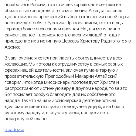
поработал в России, то это очень хорошо, но все-таки не
обязательно определяет его мышление. А когда человек
делает мировоззренческий выбор в отношении своей веры,
ассоциирует себя с Русским Православием, то эта вещь
гораздо более серьезная и прочная. Но для меня лично
самое главное – возможность спасения людей от ада и
приведение их в истинную Церковь Христову. Ради этого я в
Африке.
В заключение я хотел пригласить к сотрудничеству всех
желающих. Мы готовы к сотрудничеству в самых разных
сферах нашей деятельности, включая гуманитарную и
просветительскую. Преподобный Макарий Алтайский
говорил, что когда миссионеры проповедуют Христа и
распространяют истинную веру в другом народе, то за это
Бог посылает особую благодать для их собственного
народа. Так что наша миссионерская деятельность на
другом континенте служит отнюдь не в ущерб, а на благо
русскому народу и, в случае успеха, послужит его
немеркнущей славе.
Readovka