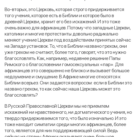
Во-вторых, это Церковь, которая строго придерживается
того учения, которое есть в Библии и которое было в
древней Церкви, хранит его без искажений. И это тоже
очень важно для африканцев. Потому что западные Церкви,
католики и многие протестанты довольно радикально
меняют учение Церкви под воздействием принятых сейчас
на Западе установок. То, что в Библии названо грехом, они
уже грехом не считают, более того, говорят, что это нужно
благословлять. Как, например, недавнее решение Папы
Римского о благословении гомосексуальных «пар». Для
африканцев это совершенно не близко и вызывает большое
недоумение и смущение. В Африке многие относятся к
Библии всерьез. Они задаются вопросом: если в Библии это
названо грехом, то как сейчас наша Церковь может это
благословлять?
В Русской Православной Церкви мы не приемлем
искажений ни нравственного, ни догматического учения, но
твердо придерживаемся того, что было изначально. И это
тоже находит симпатии среди многих африканцев, более
того, является для них поддерживающей силой. Ведь
сейчас на страны Африки оказывают очень большое