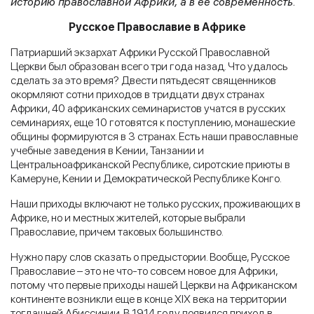
историю православной Африки, а в ее современность.
Русское Православие в Африке
Патриарший экзархат Африки Русской Православной
Церкви был образован всего три года назад. Что удалось
сделать за это время? Двести пятьдесят священников
окормляют сотни приходов в тридцати двух странах
Африки, 40 африканских семинаристов учатся в русских
семинариях, еще 10 готовятся к поступлению, монашеские
общины формируются в 3 странах. Есть наши православные
учебные заведения в Кении, Танзании и
Центральноафриканской Республике, сиротские приюты в
Камеруне, Кении и Демократической Республике Конго.
Наши приходы включают не только русских, проживающих в
Африке, но и местных жителей, которые выбрали
Православие, причем таковых большинство.
Нужно пару слов сказать о предыстории. Вообще, Русское
Православие – это не что-то совсем новое для Африки,
потому что первые приходы нашей Церкви на Африканском
континенте возникли еще в конце XIX века на территории
тогдашней Абиссинии. В 1914 году появился приход в