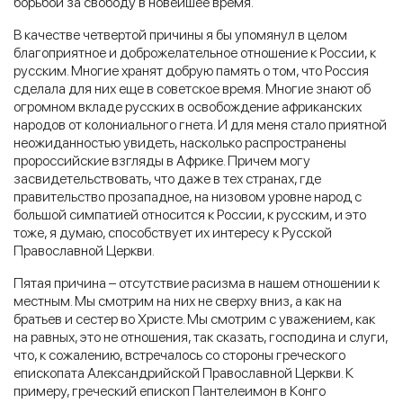
борьбой за свободу в новейшее время.
В качестве четвертой причины я бы упомянул в целом
благоприятное и доброжелательное отношение к России, к
русским. Многие хранят добрую память о том, что Россия
сделала для них еще в советское время. Многие знают об
огромном вкладе русских в освобождение африканских
народов от колониального гнета. И для меня стало приятной
неожиданностью увидеть, насколько распространены
пророссийские взгляды в Африке. Причем могу
засвидетельствовать, что даже в тех странах, где
правительство прозападное, на низовом уровне народ с
большой симпатией относится к России, к русским, и это
тоже, я думаю, способствует их интересу к Русской
Православной Церкви.
Пятая причина – отсутствие расизма в нашем отношении к
местным. Мы смотрим на них не сверху вниз, а как на
братьев и сестер во Христе. Мы смотрим с уважением, как
на равных, это не отношения, так сказать, господина и слуги,
что, к сожалению, встречалось со стороны греческого
епископата Александрийской Православной Церкви. К
примеру, греческий епископ Пантелеимон в Конго