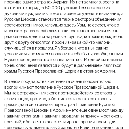
проживающих в странах Африки. Их не так много, всего на
континенте порядка 60 000 русских. Тем не менее их
духовным нуждам мы тоже стараемся уделять внимание, и
Русская Церковь становится также фактором объединения
соотечественников, живущих здесь. Увы, не секрет, что во
многих странах зарубежья наши соотечественники очень
разобщены, делятся на разные группки, которые враждебно
друг к другу относятся, порой из-за какой-то мелочи,
случившейся в прошлом. Я убежден, что в нынешних
условиях мы не можем позволить себе быть разобщенными.
Нужно преодолевать это, сплачиваться. И одной из важных
точек сплочения являются и будут в дальнейшем являться
храмы Русской Православной Церкви в странах Африки.
В целом государства континента очень положительно
воспринимают появление Русской Православной Церкви.
Мы не встречаем никакого противодействия со стороны
африканцев, противодействие есть только со стороны
греков, да и оно только в паре стран. Появление Русской
Православной Церкви в Африке – это еще один мост между
нашими странами, нашими народами, и причем мост очень
прочный, ибо то, что касается мировоззрения, носит для
человека фундаментальный характер. Если он поучился или