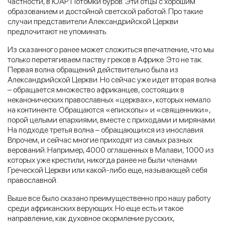
частности, в ЮАР. Потомки буров. Эти отцы с хорошим
образованием и достойной светской работой. Про такие
случаи представители Александрийской Церкви
предпочитают не упоминать.
Из сказанного ранее может сложиться впечатление, что мы
только перетягиваем паству греков в Африке. Это не так.
Первая волна обращений действительно была из
Александрийской Церкви. Но сейчас уже идет вторая волна
– обращается множество африканцев, состоящих в
неканонических православных «церквах», которых немало
на континенте. Обращаются «епископы» и «священники»,
порой целыми епархиями, вместе с приходами и мирянами.
На подходе третья волна – обращающихся из инославия.
Впрочем, и сейчас многие приходят из самых разных
верований. Например, 4000 оглашенных в Малави, 1000 из
которых уже крестили, никогда ранее не были членами
Греческой Церкви или какой-либо еще, называющей себя
православной.
Выше все было сказано преимущественно про нашу работу
среди африканских верующих. Но еще есть и такое
направление, как духовное окормление русских,