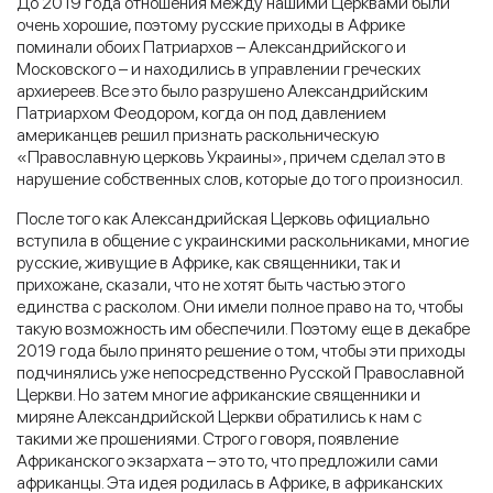
До 2019 года отношения между нашими Церквами были
очень хорошие, поэтому русские приходы в Африке
поминали обоих Патриархов – Александрийского и
Московского – и находились в управлении греческих
архиереев. Все это было разрушено Александрийским
Патриархом Феодором, когда он под давлением
американцев решил признать раскольническую
«Православную церковь Украины», причем сделал это в
нарушение собственных слов, которые до того произносил.
После того как Александрийская Церковь официально
вступила в общение с украинскими раскольниками, многие
русские, живущие в Африке, как священники, так и
прихожане, сказали, что не хотят быть частью этого
единства с расколом. Они имели полное право на то, чтобы
такую возможность им обеспечили. Поэтому еще в декабре
2019 года было принято решение о том, чтобы эти приходы
подчинялись уже непосредственно Русской Православной
Церкви. Но затем многие африканские священники и
миряне Александрийской Церкви обратились к нам с
такими же прошениями. Строго говоря, появление
Африканского экзархата – это то, что предложили сами
африканцы. Эта идея родилась в Африке, в африканских