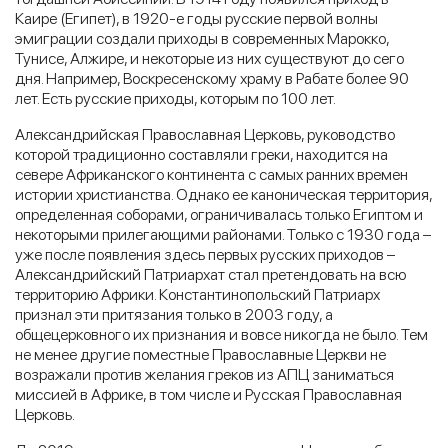
Каире (Египет), в 1920-е годы русские первой волны
эмиграции создали приходы в современных Марокко,
Тунисе, Алжире, и некоторые из них существуют до сего
дня. Например, Воскресенскому храму в Рабате более 90
лет. Есть русские приходы, которым по 100 лет.
Александрийская Православная Церковь, руководство
которой традиционно составляли греки, находится на
севере Африканского континента с самых ранних времен
истории христианства. Однако ее каноническая территория,
определенная соборами, ограничивалась только Египтом и
некоторыми прилегающими районами. Только с 1930 года –
уже после появления здесь первых русских приходов –
Александрийский Патриархат стал претендовать на всю
территорию Африки. Константинопольский Патриарх
признал эти притязания только в 2003 году, а
общецерковного их признания и вовсе никогда не было. Тем
не менее другие поместные Православные Церкви не
возражали против желания греков из АПЦ заниматься
миссией в Африке, в том числе и Русская Православная
Церковь.