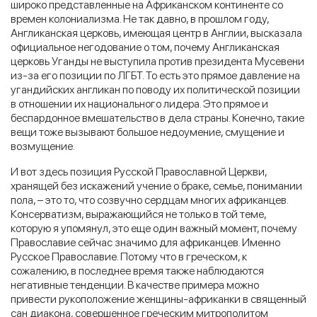
широко представленные на Африканском континенте со
времен колониализма. Не так давно, в прошлом году,
Англиканская церковь, имеющая центр в Англии, высказала
официальное негодование о том, почему Англиканская
церковь Уганды не выступила против президента Мусевени
из-за его позиции по ЛГБТ. То есть это прямое давление на
угандийских англикан по поводу их политической позиции
в отношении их национального лидера. Это прямое и
беспардонное вмешательство в дела страны. Конечно, такие
вещи тоже вызывают большое недоумение, смущение и
возмущение.
И вот здесь позиция Русской Православной Церкви,
хранящей без искажений учение о браке, семье, понимании
пола, – это то, что созвучно сердцам многих африканцев.
Консерватизм, выражающийся не только в той теме,
которую я упомянул, это еще один важный момент, почему
Православие сейчас значимо для африканцев. Именно
Русское Православие. Потому что в греческом, к
сожалению, в последнее время также наблюдаются
негативные тенденции. В качестве примера можно
привести рукоположение женщины-африканки в священный
сан диакона, совершенное греческим митрополитом