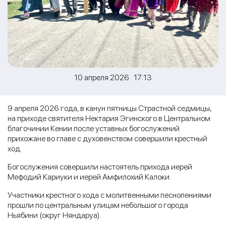
10 апреля 2026 17:13
9 апреля 2026 года, в канун пятницы Страстной седмицы,
на приходе святителя Нектария Эгинского в Центральном
благочинии Кении после уставных богослужений
прихожане во главе с духовенством совершили крестный
ход.
Богослужения совершили настоятель прихода иерей
Мефодий Кариуки и иерей Амфилохий Калоки.
Участники крестного хода с молитвенными песнопениями
прошли по центральным улицам небольшого города
Ньябини (округ Няндаруа).