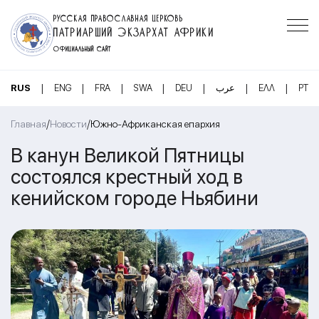
РУССКАЯ ПРАВОСЛАВНАЯ ЦЕРКОВЬ
ПАТРИАРШИЙ ЭКЗАРХАТ АФРИКИ
ОФИЦИАЛЬНЫЙ САЙТ
|
|
|
|
|
|
|
RUS
ENG
FRA
SWA
DEU
عرب
ΕΛΛ
PT
/
/
Главная
Новости
Южно-Африканская епархия
В канун Великой Пятницы
состоялся крестный ход в
кенийском городе Ньябини