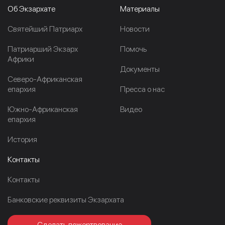
Об Экзархате
Материалы
Cвятейший Патриарх
Новости
Патриарший Экзарх
Помочь
Африки
Документы
Северо-Африканская
епархия
Пресса о нас
Южно-Африканская
Видео
епархия
История
Контакты
Контакты
Банковские реквизиты Экзархата
Сделать пожертвование