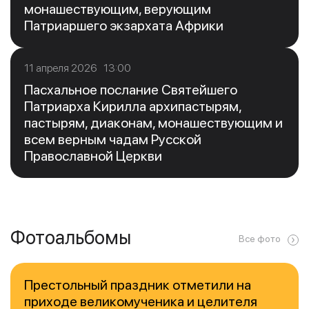
монашествующим, верующим
Патриаршего экзархата Африки
11 апреля 2026 13:00
Пасхальное послание Святейшего
Патриарха Кирилла архипастырям,
пастырям, диаконам, монашествующим и
всем верным чадам Русской
Православной Церкви
Фотоальбомы
Все фото
Престольный праздник отметили на
приходе великомученика и целителя