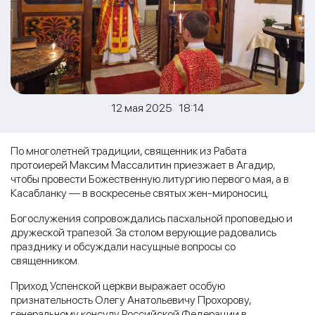
12 мая 2025 18:14
По многолетней традиции, священник из Рабата
протоиерей Максим Массалитин приезжает в Агадир,
чтобы провести Божественную литургию первого мая, а в
Касабланку — в воскресенье святых жен-мироносиц.
Богослужения сопровождались пасхальной проповедью и
дружеской трапезой. За столом верующие радовались
празднику и обсуждали насущные вопросы со
священником.
Приход Успенской церкви выражает особую
признательность Олегу Анатольевичу Прохорову,
генеральному консулу Российской Федерации в