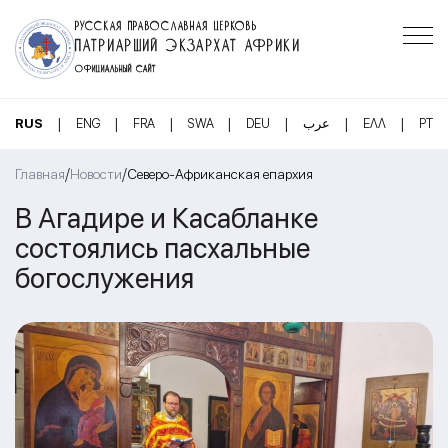
РУССКАЯ ПРАВОСЛАВНАЯ ЦЕРКОВЬ
ПАТРИАРШИЙ ЭКЗАРХАТ АФРИКИ
ОФИЦИАЛЬНЫЙ САЙТ
|
|
|
|
|
|
|
RUS
ENG
FRA
SWA
DEU
عرب
ΕΛΛ
PT
/
/
Главная
Новости
Северо-Африканская епархия
В Агадире и Касабланке
состоялись пасхальные
богослужения