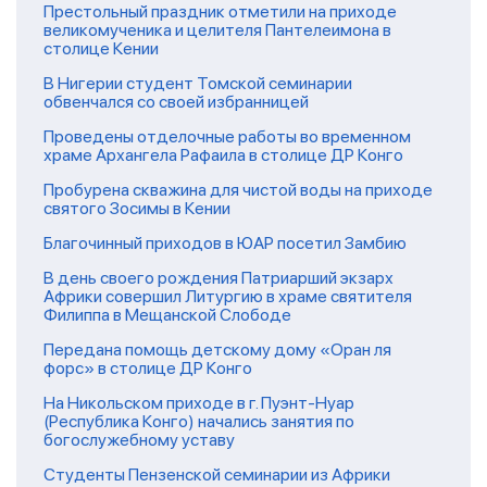
Престольный праздник отметили на приходе
великомученика и целителя Пантелеимона в
столице Кении
В Нигерии студент Томской семинарии
обвенчался со своей избранницей
Проведены отделочные работы во временном
храме Архангела Рафаила в столице ДР Конго
Пробурена скважина для чистой воды на приходе
святого Зосимы в Кении
Благочинный приходов в ЮАР посетил Замбию
В день своего рождения Патриарший экзарх
Африки совершил Литургию в храме святителя
Филиппа в Мещанской Слободе
Передана помощь детскому дому «Оран ля
форс» в столице ДР Конго
На Никольском приходе в г. Пуэнт-Нуар
(Республика Конго) начались занятия по
богослужебному уставу
Студенты Пензенской семинарии из Африки