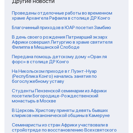
Другие новости
Проведены отделочные работы во временном
храме Архангела Рафаила в столице ДР Конго
Благочинный приходов в ЮАР посетил Замбию
В день своего рождения Патриарший экзарх
Африки совершил Литургию в храме святителя
Филиппа в Мещанской Слободе
Передана помощь детскому дому «Оран ля
форс» в столице ДР Конго
На Никольском приходе в г. Пуэнт-Нуар
(Республика Конго) начались занятия по
богослужебному уставу
Студенты Пензенской семинарии из Африки
посетили Богородице-Рождественский
монастырь в Москве
В Церковь Христову приняты девять бывших
клириков неканонической общины в Камеруне
Семинаристы из стран Африки участвовали в
стройотряде по восстановлению Всехсвятского