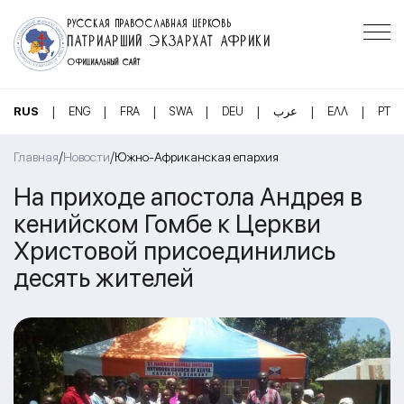
РУССКАЯ ПРАВОСЛАВНАЯ ЦЕРКОВЬ
ПАТРИАРШИЙ ЭКЗАРХАТ АФРИКИ
ОФИЦИАЛЬНЫЙ САЙТ
|
|
|
|
|
|
|
RUS
ENG
FRA
SWA
DEU
عرب
ΕΛΛ
PT
/
/
Главная
Новости
Южно-Африканская епархия
На приходе апостола Андрея в
кенийском Гомбе к Церкви
Христовой присоединились
десять жителей