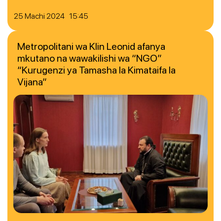
25 Machi 2024 15:45
Metropolitani wa Klin Leonid afanya
mkutano na wawakilishi wa “NGO”
“Kurugenzi ya Tamasha la Kimataifa la
Vijana”