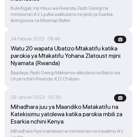
Kule Kigali, mji mkuu wa Rwanda, Padri Georgi na
mmisionari A.V. Lyulka walikutana na jamii ya Esarkia,
ikiongozwa na Msomaji Stefan.
24 Febuari 2023 08:46
Watu 20 wapata Ubatizo Mtakatifu katika
parokia ya Mtakatifu Yohana Zlatoust mjini
Nyamata (Rwanda)
Baadaye, Padri Georgi Maksimov alikutana na Balozi wa
Urusi nchini Rwanda, K.D. Chalyan.
28 Januari 2023 00:36
Mihadhara juu ya Maandiko Matakatifu na
Katekisimu yatolewa katika parokia mbili za
Esarkia nchini Kenya
Mihadhara hiyo inatolewa na mmisionari na mwalimu A.V.