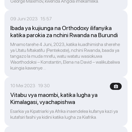
George Maximov, kwenda Angola imekamilika.
09 Juni 2023 15:57
Ibada ya kujiunga na Orthodoxy ilifanyika
katika parokia za nchini Rwanda na Burundi
Mnamo tarehe 4 Juni, 2023, katika kuadhimisha sherehe
ya Utatu Mtakatifu (Pentekoste), nchini Rwanda, baada ya
tangazo la muda mrefu, watu watatu wasiokuwa
Waorthodoksi – Konstantin, Elena na David – walikubaliwa
kuingia kawenye ...
10 Mei 2023 19:30
Vitabu vya maombi, katika lugha ya
Kimalagasi, vyachapishwa
Esarkia ya Kipatriarki ya Afrika inaendelea kufanya kazi ya
kutafsiri fasihi ya kidini katika lugha za Kiafrika.