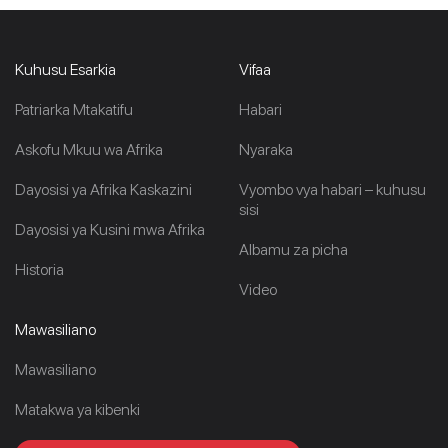
Kuhusu Esarkia
Vifaa
Patriarka Mtakatifu
Habari
Askofu Mkuu wa Afrika
Nyaraka
Dayosisi ya Afrika Kaskazini
Vyombo vya habari – kuhusu
sisi
Dayosisi ya Kusini mwa Afrika
Albamu za picha
Historia
Video
Mawasiliano
Mawasiliano
Matakwa ya kibenki