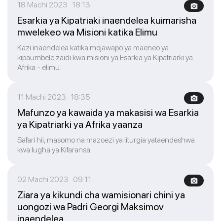
18 Machi 2023 18:13
Esarkia ya Kipatriaki inaendelea kuimarisha
mwelekeo wa Misioni katika Elimu
Kazi inaendelea katika mojawapo ya maeneo ya
kipaumbele zaidi kwa misioni ya Esarkia ya Kipatriarki ya
Afrika - elimu.
11 Machi 2023 18:35
Mafunzo ya kawaida ya makasisi wa Esarkia
ya Kipatriarki ya Afrika yaanza
Safari hii, masomo na mazoezi ya liturgia yataendeshwa
kwa lugha ya Kifaransa.
02 Machi 2023 09:11
Ziara ya kikundi cha wamisionari chini ya
uongozi wa Padri Georgi Maksimov
inaendelea