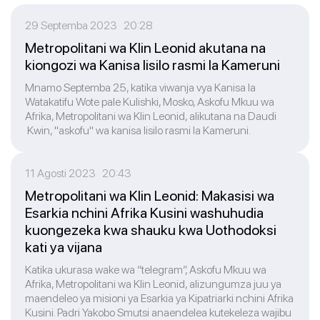
29 Septemba 2023 20:28
Metropolitani wa Klin Leonid akutana na
kiongozi wa Kanisa lisilo rasmi la Kameruni
Mnamo Septemba 25, katika viwanja vya Kanisa la
Watakatifu Wote pale Kulishki, Mosko, Askofu Mkuu wa
Afrika, Metropolitani wa Klin Leonid, alikutana na Daudi
Kwin, "askofu" wa kanisa lisilo rasmi la Kameruni.
11 Agosti 2023 20:43
Metropolitani wa Klin Leonid: Makasisi wa
Esarkia nchini Afrika Kusini washuhudia
kuongezeka kwa shauku kwa Uothodoksi
kati ya vijana
Katika ukurasa wake wa “telegram”, Askofu Mkuu wa
Afrika, Metropolitani wa Klin Leonid, alizungumza juu ya
maendeleo ya misioni ya Esarkia ya Kipatriarki nchini Afrika
Kusini. Padri Yakobo Smutsi anaendelea kutekeleza wajibu