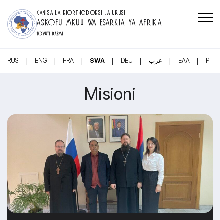
KANISA LA KIORTHODOKSI LA URUSI
ASKOFU MKUU WA ESARKIA YA AFRIKA
TOVUTI RASMI
|
|
|
|
|
|
|
RUS
ENG
FRA
SWA
DEU
عرب
ΕΛΛ
PT
Misioni