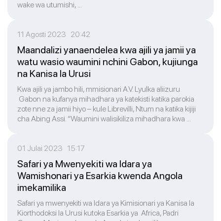
wake wa utumishi, ...
11 Agosti 2023 20:42
Maandalizi yanaendelea kwa ajili ya jamii ya
watu wasio waumini nchini Gabon, kujiunga
na Kanisa la Urusi
Kwa ajili ya jambo hili, mmisionari A.V. Lyulka aliizuru
Gabon na kufanya mihadhara ya katekisti katika parokia
zote nne za jamii hiyo – kule Librevilli, Ntum na katika kijiji
cha Abing Assi. “Waumini walisikiliza mihadhara kwa ...
01 Julai 2023 15:17
Safari ya Mwenyekiti wa Idara ya
Wamishonari ya Esarkia kwenda Angola
imekamilika
Safari ya mwenyekiti wa Idara ya Kimisionari ya Kanisa la
Kiorthodoksi la Urusi kutoka Esarkia ya Africa, Padri