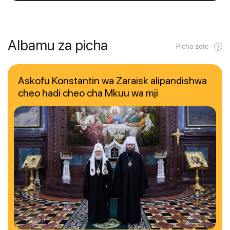
Albamu za picha
Picha zote
Askofu Konstantin wa Zaraisk alipandishwa
cheo hadi cheo cha Mkuu wa mji