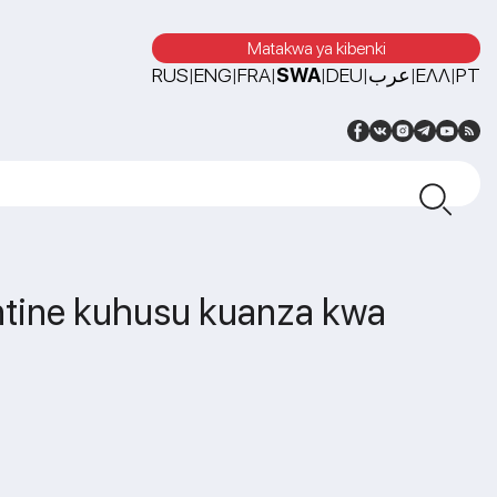
Matakwa ya kibenki
RUS
ENG
FRA
SWA
DEU
عرب
ΕΛΛ
PT
|
|
|
|
|
|
|
ntine kuhusu kuanza kwa