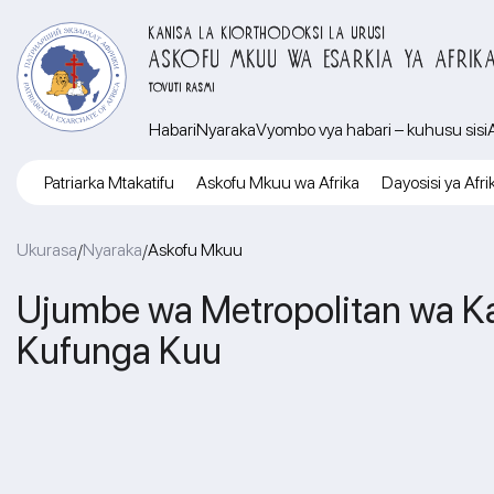
KANISA LA KIORTHODOKSI LA URUSI
ASKOFU MKUU WA ESARKIA YA AFRIK
TOVUTI RASMI
Habari
Nyaraka
Vyombo vya habari – kuhusu sisi
Patriarka Mtakatifu
Askofu Mkuu wa Afrika
Dayosisi ya Afri
Ukurasa
Nyaraka
Askofu Mkuu
/
/
Ujumbe wa Metropolitan wa Ka
Kufunga Kuu