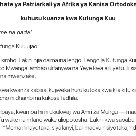
ate ya Patriarkali ya Afrika ya Kanisa Ortodoksi
kuhusu kuanza kwa Kufunga Kuu
me na dada!
ufunga Kuu ujao.
kiroho. Lakini njia daima ina lengo. Lengo la Kufunga Kuu
o Mwanga, ambao ulifanywa na Yeye kwa ajili yetu. Ili si
a na mwenzake.
, kwa kwanza kabisa, kujiweka huru kutoka kwa kila kit
cho ni dhambi na kukosa fadhila.
 mbaya, kwamba hii ni ukiukwaji wa Amri za Mungu — m
 uchafu wake na mfano wake uliopotosha. Lakini kwa saba
“Mema ninayotaka, siyafanyi, bali maovu nisiyotaka, ndi