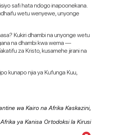
isiyo safi hata ndogo inapoonekana.
a udhaifu wetu wenyewe, unyonge
pi hasa? Kukiri dhambi na unyonge wetu
upingana na dhambi kwa wema —
atifu za Kristo, kusamehe jirani na
ipo kunapo njia ya Kufunga Kuu,
ntine wa Kairo na Afrika Kaskazini,
Afrika ya Kanisa Ortodoksi la Kirusi