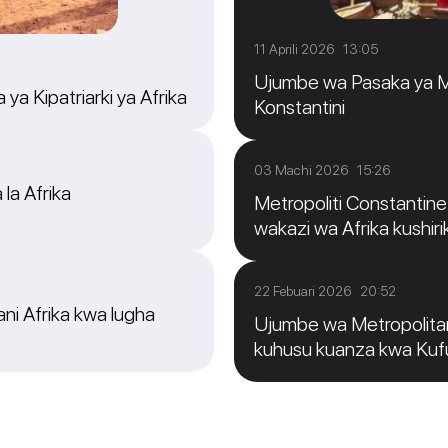
11 Aprili 2026 13:05
Ujumbe wa Pasaka ya Me
ya Kipatriarki ya Afrika
Konstantini
03 Machi 2026 15:26
 la Afrika
Metropoliti Constantine: 
wakazi wa Afrika kushirik
22 Febuari 2026 20:52
ni Afrika kwa lugha
Ujumbe wa Metropolitan
kuhusu kuanza kwa Ku