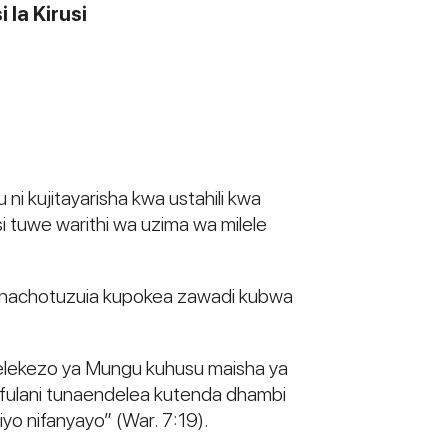
 la Kirusi
 ni kujitayarisha kwa ustahili kwa
si tuwe warithi wa uzima wa milele
u kinachotuzuia kupokea zawadi kubwa
aelekezo ya Mungu kuhusu maisha ya
bu fulani tunaendelea kutenda dhambi
yo nifanyayo” (War. 7:19).