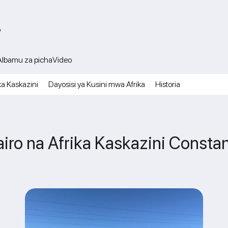
A
Albamu za picha
Video
ka Kaskazini
Dayosisi ya Kusini mwa Afrika
Historia
iro na Afrika Kaskazini Consta