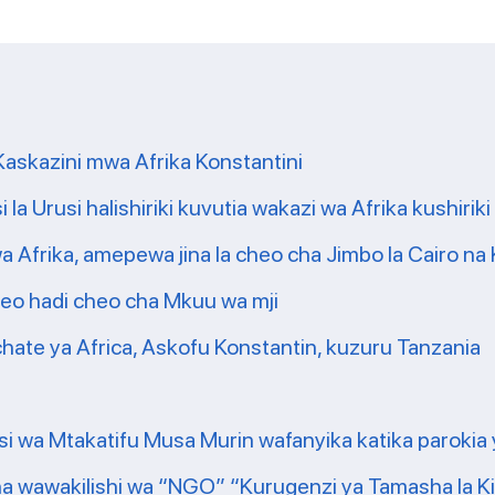
Kaskazini mwa Afrika Konstantini
la Urusi halishiriki kuvutia wakazi wa Afrika kushiriki
 Afrika, amepewa jina la cheo cha Jimbo la Cairo na
heo hadi cheo cha Mkuu wa mji
hate ya Africa, Askofu Konstantin, kuzuru Tanzania
wa Mtakatifu Musa Murin wafanyika katika parokia y
a wawakilishi wa “NGO” “Kurugenzi ya Tamasha la Kim