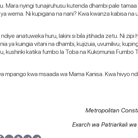
u. Mara nyingi tunajiruhusu kutenda dhambi pale tamaa 
ili ya wema. Ni kupigana na nani? Kwa kwanza kabisa n
ndiye anatuweka huru, lakini si bila jitihada zetu. Ni zi
nia ya kuingia vitani na dhambi, kujizuia, uvumilivu; k
kushiriki katika fumbo la Toba na Kukomunia Fumbo Tak
nya kwa mpango kwa msaada wa Mama Kanisa. Kwa hivyo nd
Metropolitan Consta
Exarch wa Patriarkali wa 