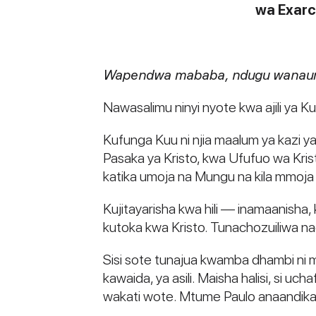
wa Exarch
Wapendwa mababa, ndugu wanau
Nawasalimu ninyi nyote kwa ajili ya K
Kufunga Kuu ni njia maalum ya kazi ya 
Pasaka ya Kristo, kwa Ufufuo wa Krist
katika umoja na Mungu na kila mmoj
Kujitayarisha kwa hili — inamaanisha
kutoka kwa Kristo. Tunachozuiliwa na
Sisi sote tunajua kwamba dhambi ni
kawaida, ya asili. Maisha halisi, si
wakati wote. Mtume Paulo anaandika: 