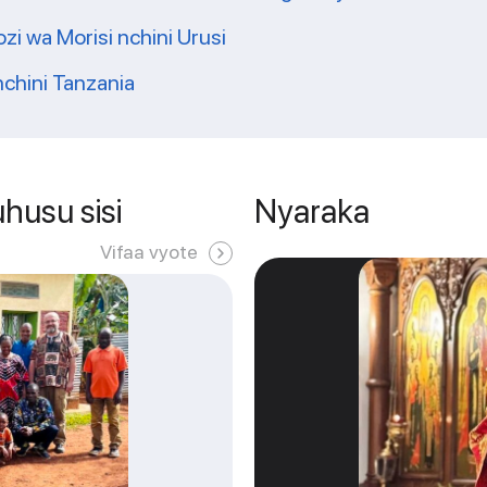
zi wa Morisi nchini Urusi
nchini Tanzania
husu sisi
Nyaraka
Vifaa vyote