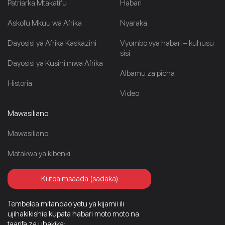
Patriarka Mtakatifu
Habari
Askofu Mkuu wa Afrika
Nyaraka
Dayosisi ya Afrika Kaskazini
Vyombo vya habari – kuhusu
sisi
Dayosisi ya Kusini mwa Afrika
Albamu za picha
Historia
Video
Mawasiliano
Mawasiliano
Matakwa ya kibenki
Kutoa msaada (sadaka)
Tembelea mitandao yetu ya kijamii ili
ujihakikishie kupata habari moto moto na
taarifa za uhakika: