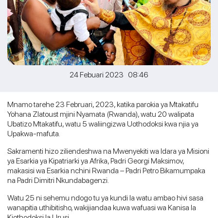
24 Febuari 2023 08:46
Mnamo tarehe 23 Februari, 2023, katika parokia ya Mtakatifu
Yohana Zlatoust mjini Nyamata (Rwanda), watu 20 walipata
Ubatizo Mtakatifu, watu 5 waliingizwa Uothodoksi kwa njia ya
Upakwa-mafuta.
Sakramenti hizo ziliendeshwa na Mwenyekiti wa Idara ya Misioni
ya Esarkia ya Kipatriarki ya Afrika, Padri Georgi Maksimov,
makasisi wa Esarkia nchini Rwanda – Padri Petro Bikamumpaka
na Padri Dimitri Nkundabagenzi.
Watu 25 ni sehemu ndogo tu ya kundi la watu ambao hivi sasa
wanapitia uthibitisho, wakijiandaa kuwa wafuasi wa Kanisa la
Kiothodoksi la Urusi.