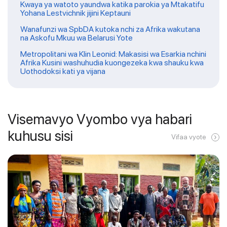
Kwaya ya watoto yaundwa katika parokia ya Mtakatifu
Yohana Lestvichnik jijini Keptauni
Wanafunzi wa SpbDA kutoka nchi za Afrika wakutana
na Askofu Mkuu wa Belarusi Yote
Metropolitani wa Klin Leonid: Makasisi wa Esarkia nchini
Afrika Kusini washuhudia kuongezeka kwa shauku kwa
Uothodoksi kati ya vijana
Visemavyo Vyombo vya habari
kuhusu sisi
Vifaa vyote