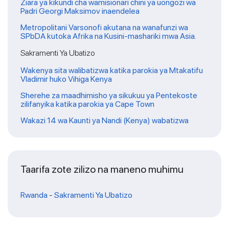
Ziara ya kikundi cha wamisionari chini ya uongozi wa
Padri Georgi Maksimov inaendelea
Metropolitani Varsonofi akutana na wanafunzi wa
SPbDA kutoka Afrika na Kusini-mashariki mwa Asia.
Sakramenti Ya Ubatizo
Wakenya sita walibatizwa katika parokia ya Mtakatifu
Vladimir huko Vihiga Kenya
Sherehe za maadhimisho ya sikukuu ya Pentekoste
zilifanyika katika parokia ya Cape Town
Wakazi 14 wa Kaunti ya Nandi (Kenya) wabatizwa
Taarifa zote zilizo na maneno muhimu
Rwanda
-
Sakramenti Ya Ubatizo