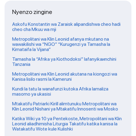
Nyenzo zingine
Askofu Konstantin wa Zaraisk alipandishwa cheo hadi
cheo cha Mkuu wa mji
Metropolitani wa Klin Leonid afanya mkutano na
wawakilishi wa “NGO” “Kurugenzi ya Tamasha la
Kimataifa la Vijana”
Tamasha la “Afrika ya Kiothodoksi” lafanyikaиnchini
Tanzania
Metropolitani wa Klin Leonid akutana na kiongozi wa
Kanisa lisilo rasmi la Kameruni
Kundi la tatu la wanafunzi kutoka Afrika lamaliza
masomo ya ukasisi
Mtakatifu Patriarki Kirill alimtunuku Metropolitani wa
Klin Leonid Nishani ya Mtakatifu Innosenti wa Mosko
Katika Wiki ya 10 ya Pentekoste, Metropolitani wa Klin
Leonid aliadhimisha Liturgia Takatifu katika kanisa la
Watakatifu Wote kule Kulishki