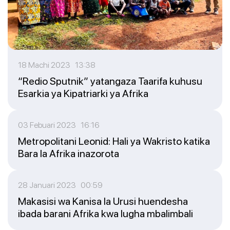
18 Machi 2023 13:38
“Redio Sputnik” yatangaza Taarifa kuhusu
Esarkia ya Kipatriarki ya Afrika
03 Febuari 2023 16:16
Metropolitani Leonid: Hali ya Wakristo katika
Bara la Afrika inazorota
28 Januari 2023 00:59
Makasisi wa Kanisa la Urusi huendesha
ibada barani Afrika kwa lugha mbalimbali