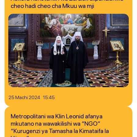
cheo hadi cheo cha Mkuu wa mji
25 Machi 2024 15:45
Metropolitani wa Klin Leonid afanya
mkutano na wawakilishi wa “NGO”
“Kurugenzi ya Tamasha la Kimataifa la