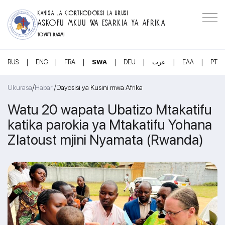
KANISA LA KIORTHODOKSI LA URUSI
ASKOFU MKUU WA ESARKIA YA AFRIKA
TOVUTI RASMI
|
|
|
|
|
|
|
RUS
ENG
FRA
SWA
DEU
عرب
ΕΛΛ
PT
/
/
Ukurasa
Habari
Dayosisi ya Kusini mwa Afrika
Watu 20 wapata Ubatizo Mtakatifu
katika parokia ya Mtakatifu Yohana
Zlatoust mjini Nyamata (Rwanda)