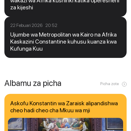
wakazi wa Afrika kushiriki katika operesheni
za kijeshi
22 Febuari 2026 20:52
Ujumbe wa Metropolitan wa Kairo na Afrika
Kaskazini Constantine kuhusu kuanza kwa
Kufunga Kuu
Albamu za picha
Picha zote
Askofu Konstantin wa Zaraisk alipandishwa
cheo hadi cheo cha Mkuu wa mji