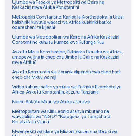
Ujumbe wa Pasaka ya Metropoliti wa Cairo na
Kaskazini mwa Afrika Konstantini
Metropoliti Constantine: Kanisa la Kiorthodoksi la Urusi
halishiriki kuvutia wakazi wa Afrika kushiriki katika
operesheni za kijeshi
Ujumbe wa Metropolitan wa Kairo na Afrika Kaskazini
Constantine kuhusu kuanza kwa Kufunga Kuu
Askofu Mkuu Konstantine, Patriarko Eksarka wa Afrika,
amepewa jina la cheo cha Jimbo la Cairo na Kaskazini
mwa Afrika”
Askofu Konstantin wa Zaraisk alipandishwa cheo hadi
cheo cha Mkuu wa mji
Video kuhusu safari ya mkuu wa Patriaka Exarchate ya
Africa, Askofu Konstantin, kuzuru Tanzania
Kaimu Askofu Mkuu wa Afrika ateuliwa
Metropolitani wa Klin Leonid afanya mkutano na
wawakilishi wa “NGO” “Kurugenzi ya Tamasha la
Kimataifa la Vijana”
Mwenyekiti wa Idara ya Misioni akutana na Balozi wa