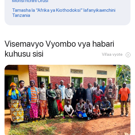
Morisi nchini Urusi
Tamasha la “Afrika ya Kiothodoksi” lafanyikaиnchini
Tanzania
Visemavyo Vyombo vya habari
kuhusu sisi
Vifaa vyote