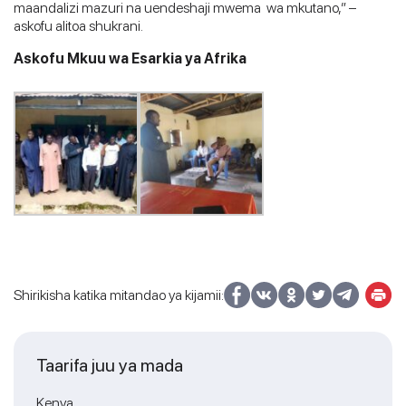
maandalizi mazuri na uendeshaji mwema wa mkutano,” –
askofu alitoa shukrani.
Askofu Mkuu wa Esarkia ya Afrika
Shirikisha katika mitandao ya kijamii:
Taarifa juu ya mada
Kenya