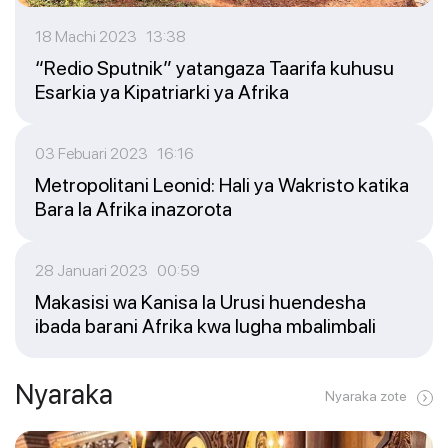
18 Machi 2023 13:38
“Redio Sputnik” yatangaza Taarifa kuhusu
Esarkia ya Kipatriarki ya Afrika
03 Febuari 2023 16:16
Metropolitani Leonid: Hali ya Wakristo katika
Bara la Afrika inazorota
28 Januari 2023 00:59
Makasisi wa Kanisa la Urusi huendesha
ibada barani Afrika kwa lugha mbalimbali
Nyaraka
Nyaraka zote