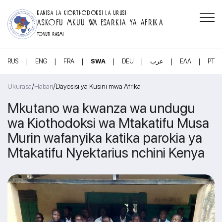
KANISA LA KIORTHODOKSI LA URUSI
ASKOFU MKUU WA ESARKIA YA AFRIKA
TOVUTI RASMI
|
|
|
|
|
|
|
RUS
ENG
FRA
SWA
DEU
عرب
ΕΛΛ
PT
/
/
Ukurasa
Habari
Dayosisi ya Kusini mwa Afrika
Mkutano wa kwanza wa undugu
wa Kiothodoksi wa Mtakatifu Musa
Murin wafanyika katika parokia ya
Mtakatifu Nyektarius nchini Kenya