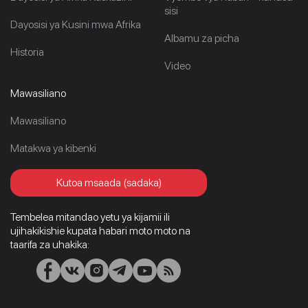
sisi
Dayosisi ya Kusini mwa Afrika
Albamu za picha
Historia
Video
Mawasiliano
Mawasiliano
Matakwa ya kibenki
Kutoa msaada (sadaka)
Tembelea mitandao yetu ya kijamii ili
ujihakikishie kupata habari moto moto na
taarifa za uhakika: