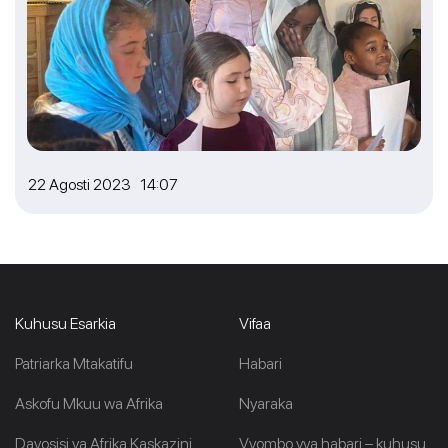
22 Agosti 2023 14:07
Kuhusu Esarkia
Vifaa
Patriarka Mtakatifu
Habari
Askofu Mkuu wa Afrika
Nyaraka
Dayosisi ya Afrika Kaskazini
Vyombo vya habari – kuhusu