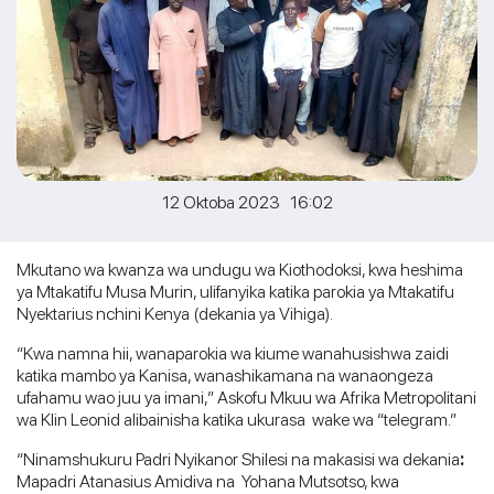
12 Oktoba 2023 16:02
Mkutano wa kwanza wa undugu wa Kiothodoksi, kwa heshima
ya Mtakatifu Musa Murin, ulifanyika katika parokia ya Mtakatifu
Nyektarius nchini Kenya (dekania ya Vihiga).
“Kwa namna hii, wanaparokia wa kiume wanahusishwa zaidi
katika mambo ya Kanisa, wanashikamana na wanaongeza
ufahamu wao juu ya imani,” Askofu Mkuu wa Afrika Metropolitani
wa Klin Leonid alibainisha katika ukurasa wake wa “telegram.”
“Ninamshukuru Padri Nyikanor Shilesi na makasisi wa dekania
:
Mapadri Atanasius Amidiva na Yohana Mutsotso, kwa