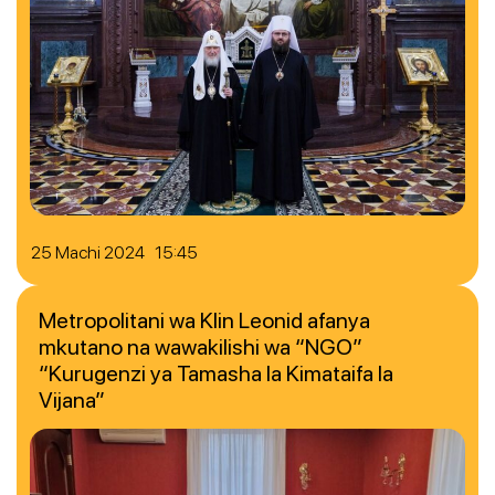
25 Machi 2024 15:45
Metropolitani wa Klin Leonid afanya
mkutano na wawakilishi wa “NGO”
“Kurugenzi ya Tamasha la Kimataifa la
Vijana”