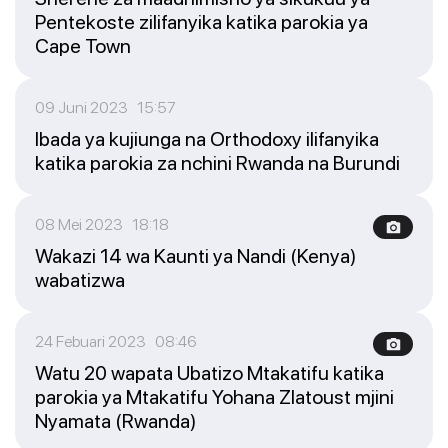
Pentekoste zilifanyika katika parokia ya
Cape Town
09 Juni 2023 15:57
Ibada ya kujiunga na Orthodoxy ilifanyika
katika parokia za nchini Rwanda na Burundi
08 Mei 2023 18:18
Wakazi 14 wa Kaunti ya Nandi (Kenya)
wabatizwa
24 Febuari 2023 08:46
Watu 20 wapata Ubatizo Mtakatifu katika
parokia ya Mtakatifu Yohana Zlatoust mjini
Nyamata (Rwanda)