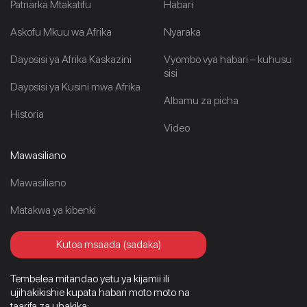
Patriarka Mtakatifu
Habari
Askofu Mkuu wa Afrika
Nyaraka
Dayosisi ya Afrika Kaskazini
Vyombo vya habari – kuhusu
sisi
Dayosisi ya Kusini mwa Afrika
Albamu za picha
Historia
Video
Mawasiliano
Mawasiliano
Matakwa ya kibenki
Kutoa msaada (sadaka)
Tembelea mitandao yetu ya kijamii ili
ujihakikishie kupata habari moto moto na
taarifa za uhakika: