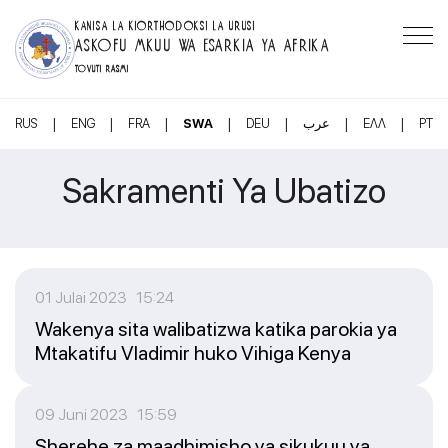
KANISA LA KIORTHODOKSI LA URUSI
ASKOFU MKUU WA ESARKIA YA AFRIKA
TOVUTI RASMI
|
|
|
|
|
|
|
RUS
ENG
FRA
SWA
DEU
عرب
ΕΛΛ
PT
Sakramenti Ya Ubatizo
01 Julai 2023 15:24
Wakenya sita walibatizwa katika parokia ya
Mtakatifu Vladimir huko Vihiga Kenya
09 Juni 2023 15:59
Sherehe za maadhimisho ya sikukuu ya