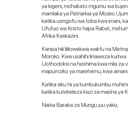
ya kigeni, mchakato mgumu wa kuje
mamlaka ya Patriarkia ya Mosko.Ujum
katika uongofu wa toba kwa imani, k
Ufufuo wa Kristo hapa Rabat, mshuma
Afrika Kaskazini.
Kanisa hili lililowekwa wakfu na Metro
Moroko. Kwa usahihi linaweza kuitwa
Uothodoksi na heshima kwa mila za vi
mapumziko ya marehemu, kwa amani 
Katika siku hii ya kumbukumbu muhimu
katika kutekeleza kazi za maisha ya K
Naitia Baraka za Mungu juu yako,