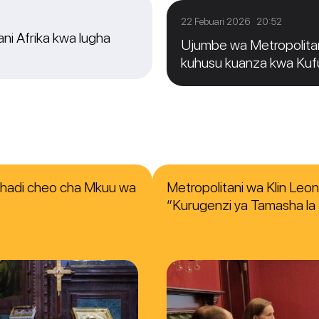
22 Febuari 2026 20:52
ni Afrika kwa lugha
Ujumbe wa Metropolitan
kuhusu kuanza kwa Ku
o hadi cheo cha Mkuu wa
Metropolitani wa Klin Leo
“Kurugenzi ya Tamasha la K