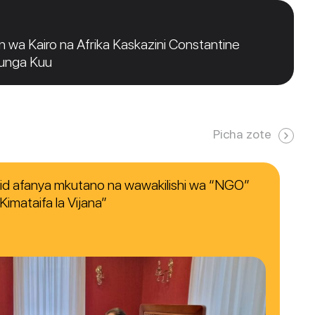
 wa Kairo na Afrika Kaskazini Constantine
funga Kuu
Picha zote
nid afanya mkutano na wawakilishi wa “NGO”
imataifa la Vijana”