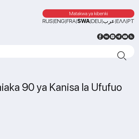
Matakwa ya kibenki
RUS
ENG
FRA
SWA
DEU
عرب
ΕΛΛ
PT
|
|
|
|
|
|
|
iaka 90 ya Kanisa la Ufufuo