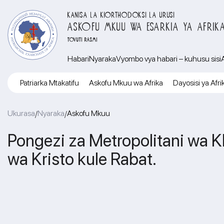
KANISA LA KIORTHODOKSI LA URUSI
ASKOFU MKUU WA ESARKIA YA AFRIK
TOVUTI RASMI
Habari
Nyaraka
Vyombo vya habari – kuhusu sisi
Patriarka Mtakatifu
Askofu Mkuu wa Afrika
Dayosisi ya Afri
Ukurasa
Nyaraka
Askofu Mkuu
/
/
Pongezi za Metropolitani wa K
wa Kristo kule Rabat.