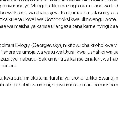
nga nyumba ya Mungu katika mazingira ya uhaba wa f
be wa kiroho wa uhamiaji wetu ulijumuisha tafakuri ya 
atika kuleta ukweli wa Uothodoksi kwa ulimwengu wote. 
a wa maisha ya kanisa uliangaza tena karne nyingi baad
politani Evlogiy (Georgievsky), ni kitovu cha kiroho kwa
 “ishara ya umoja wa watu wa Urusi”,kwa ushahidi wa u
zazi vya mababu, Sakramenti za kanisa zinafanywa hapa,
duniani
.
, kwa sala, ninakutakia furaha ya kiroho katika Bwana
,
m
ikristo, uthabiti wa imani, nguvu imara, amani na maisha 