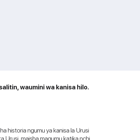
litin, waumini wa kanisa hilo.
a historia ngumu ya kanisa la Urusi
ka Urusi, maisha magumu katika nchi