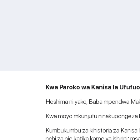
Kwa Paroko wa Kanisa la Ufufuo 
Heshima ni yako, Baba mpendwa Mak
Kwa moyo mkunjufu ninakupongeza k
Kumbukumbu za kihistoria za Kanisa l
nchi za nje katika karne ya ishirini
:
msa