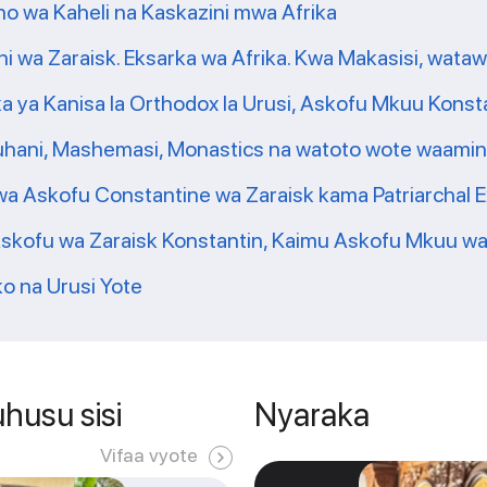
o wa Kaheli na Kaskazini mwa Afrika
wa Zaraisk. Eksarka wa Afrika. Kwa Makasisi, watawa
ka ya Kanisa la Orthodox la Urusi, Askofu Mkuu Konst
ani, Mashemasi, Monastics na watoto wote waaminifu
 kwa Askofu Constantine wa Zaraisk kama Patriarchal E
skofu wa Zaraisk Konstantin, Kaimu Askofu Mkuu wa
ko na Urusi Yote
husu sisi
Nyaraka
Vifaa vyote