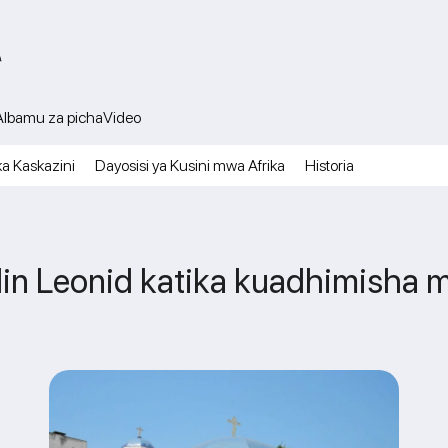
A
Albamu za picha
Video
ka Kaskazini
Dayosisi ya Kusini mwa Afrika
Historia
lin Leonid katika kuadhimisha m