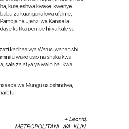
edha, kurejeshwa kwake kwenye
sababu za kuanguka kwa ufalme,
Pamoja na ujenzi wa Kanisa la
aye katika pembe hii ya kale ya
 vizazi kadhaa vya Warusi wanaoishi
aminifu wake usio na shaka kwa
 sala za afya ya walio hai, kwa
saada wa Mungu usioshindwa,
marefu!
+ Leonid,
METROPOLITANI WA KLIN,