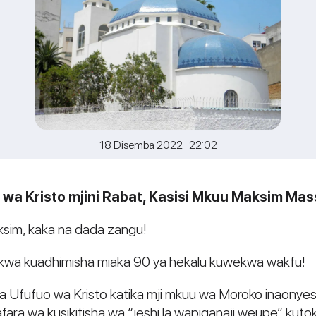
18 Disemba 2022 22:02
wa Kristo mjini Rabat, Kasisi Mkuu Maksim Massa
sim, kaka na dada zangu!
wa kuadhimisha miaka 90 ya hekalu kuwekwa wakfu!
a Ufufuo wa Kristo katika mji mkuu wa Moroko inaonyesh
fara wa kusikitisha wa “jeshi la wapiganaji weupe” kuto