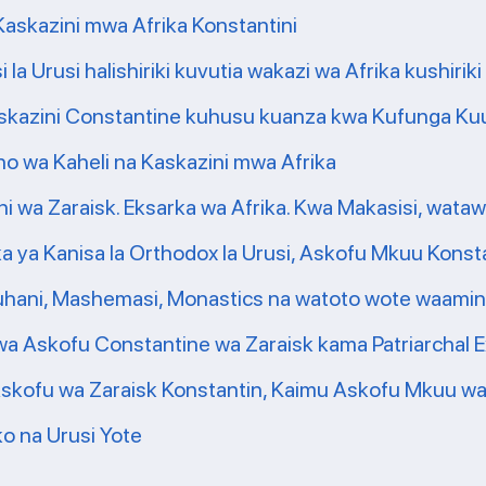
Kaskazini mwa Afrika Konstantini
la Urusi halishiriki kuvutia wakazi wa Afrika kushiriki
askazini Constantine kuhusu kuanza kwa Kufunga Ku
o wa Kaheli na Kaskazini mwa Afrika
wa Zaraisk. Eksarka wa Afrika. Kwa Makasisi, watawa
ka ya Kanisa la Orthodox la Urusi, Askofu Mkuu Konst
ani, Mashemasi, Monastics na watoto wote waaminifu
 kwa Askofu Constantine wa Zaraisk kama Patriarchal E
skofu wa Zaraisk Konstantin, Kaimu Askofu Mkuu wa
ko na Urusi Yote