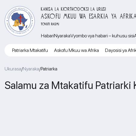
KANISA LA KIORTHODOKSI LA URUSI
ASKOFU MKUU WA ESARKIA YA AFRIK
TOVUTI RASMI
Habari
Nyaraka
Vyombo vya habari – kuhusu sisi
Patriarka Mtakatifu
Askofu Mkuu wa Afrika
Dayosisi ya Afri
Ukurasa
Nyaraka
Patriarka
/
/
Salamu za Mtakatifu Patriarki 