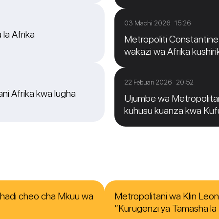
03 Machi 2026 15:26
 la Afrika
Metropoliti Constantine: 
wakazi wa Afrika kushirik
22 Febuari 2026 20:52
ni Afrika kwa lugha
Ujumbe wa Metropolitan
kuhusu kuanza kwa Ku
o hadi cheo cha Mkuu wa
Metropolitani wa Klin Leo
“Kurugenzi ya Tamasha la K