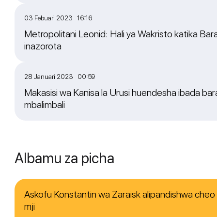
03 Febuari 2023 16:16
Metropolitani Leonid: Hali ya Wakristo katika Bara
inazorota
28 Januari 2023 00:59
Makasisi wa Kanisa la Urusi huendesha ibada bara
mbalimbali
Albamu za picha
Askofu Konstantin wa Zaraisk alipandishwa che
mji