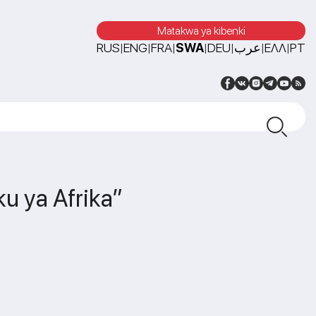
Matakwa ya kibenki
RUS
ENG
FRA
SWA
DEU
عرب
ΕΛΛ
PT
|
|
|
|
|
|
|
ku ya Afrika”