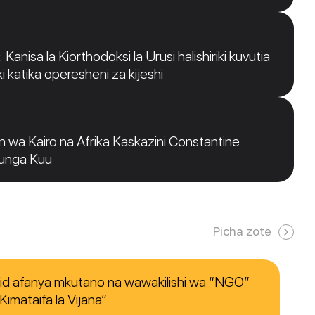
Kanisa la Kiorthodoksi la Urusi halishiriki kuvutia
i katika operesheni za kijeshi
 wa Kairo na Afrika Kaskazini Constantine
funga Kuu
Picha zote
nid afanya mkutano na wawakilishi wa “NGO”
imataifa la Vijana”