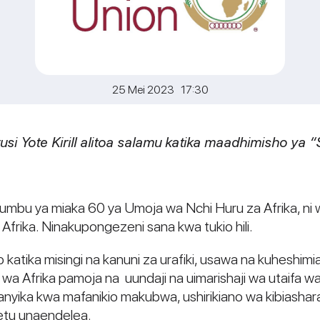
25 Mei 2023 17:30
si Yote Kirill alitoa salamu katika maadhimisho ya “S
umbu ya miaka 60 ya Umoja wa Nchi Huru za Afrika, ni 
 Afrika. Ninakupongezeni sana kwa tukio hili.
 katika misingi na kanuni za urafiki, usawa na kuheshimian
wa Afrika pamoja na uundaji na uimarishaji wa utaifa 
afanyika kwa mafanikio makubwa, ushirikiano wa kibiasha
zetu unaendelea.