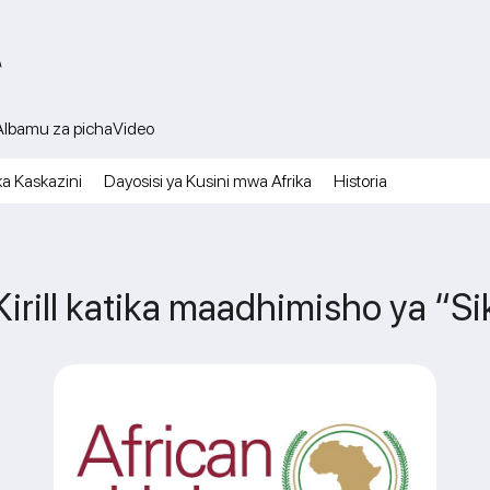
A
Albamu za picha
Video
ka Kaskazini
Dayosisi ya Kusini mwa Afrika
Historia
Kirill katika maadhimisho ya “Si