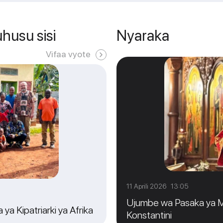
husu sisi
Nyaraka
Vifaa vyote
11 Aprili 2026 13:05
Ujumbe wa Pasaka ya Me
ya Kipatriarki ya Afrika
Konstantini