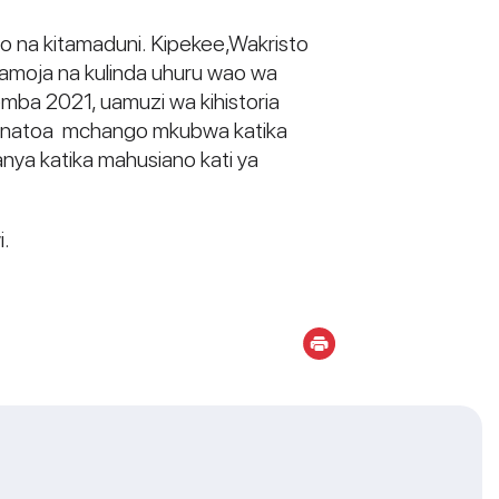
ho na kitamaduni. Kipekee,Wakristo
pamoja na kulinda uhuru wao wa
ba 2021, uamuzi wa kihistoria
ke zinatoa mchango mkubwa katika
anya katika mahusiano kati ya
i.