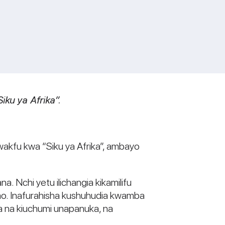
iku ya Afrika”.
wakfu kwa “Siku ya Afrika”, ambayo
a. Nchi yetu ilichangia kikamilifu
wao. Inafurahisha kushuhudia kwamba
ra na kiuchumi unapanuka, na