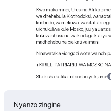
Kwa miaka mingi, Urusi na Afrika zim
wa dhehebu la Kiothodoksi, wanaotaka
kuabudu, wamekuwa wakitafuta egeme
ulichukuliwa kule Mosko, juu ya uanzi
kukuza uhusiano wa kindugu kati ya w
madhehebu na pia kati ya imani.
Ninawatakia viongozi wote wa nchi pa
+KIRILL, PATRIARKI WA MOSKO N
Shirikisha katika mitandao ya kijamii:
Nyenzo zingine