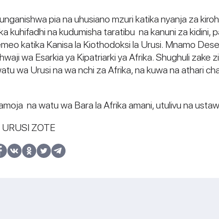
eunganishwa pia na uhusiano mzuri katika nyanja za kiro
 kuhifadhi na kudumisha taratibu na kanuni za kidini, 
o katika Kanisa la Kiothodoksi la Urusi. Mnamo Desem
shwaji wa Esarkia ya Kipatriarki ya Afrika. Shughuli za
atu wa Urusi na wa nchi za Afrika, na kuwa na athari ch
moja na watu wa Bara la Afrika amani, utulivu na ustaw
A URUSI ZOTE