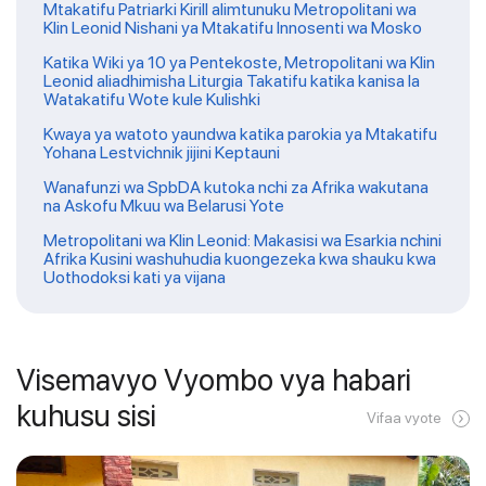
Mtakatifu Patriarki Kirill alimtunuku Metropolitani wa
Klin Leonid Nishani ya Mtakatifu Innosenti wa Mosko
Katika Wiki ya 10 ya Pentekoste, Metropolitani wa Klin
Leonid aliadhimisha Liturgia Takatifu katika kanisa la
Watakatifu Wote kule Kulishki
Kwaya ya watoto yaundwa katika parokia ya Mtakatifu
Yohana Lestvichnik jijini Keptauni
Wanafunzi wa SpbDA kutoka nchi za Afrika wakutana
na Askofu Mkuu wa Belarusi Yote
Metropolitani wa Klin Leonid: Makasisi wa Esarkia nchini
Afrika Kusini washuhudia kuongezeka kwa shauku kwa
Uothodoksi kati ya vijana
Visemavyo Vyombo vya habari
kuhusu sisi
Vifaa vyote