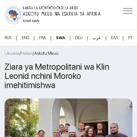
KANISA LA KIORTHODOKSI LA URUSI
ASKOFU MKUU WA ESARKIA YA AFRIKA
TOVUTI RASMI
|
|
|
|
|
|
|
RUS
ENG
FRA
SWA
DEU
عرب
ΕΛΛ
PT
/
/
Ukurasa
Habari
Askofu Mkuu
Ziara ya Metropolitani wa Klin
Leonid nchini Moroko
imehitimishwa