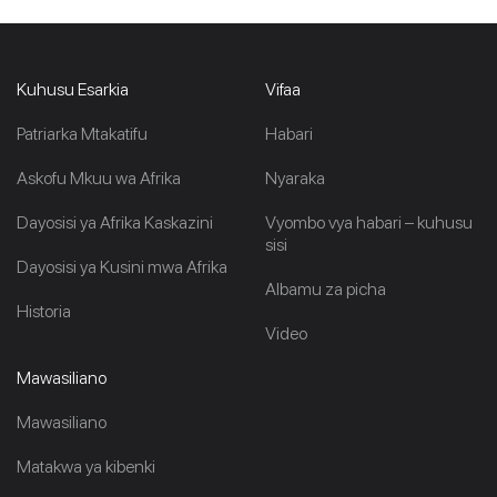
Kuhusu Esarkia
Vifaa
Patriarka Mtakatifu
Habari
Askofu Mkuu wa Afrika
Nyaraka
Dayosisi ya Afrika Kaskazini
Vyombo vya habari – kuhusu
sisi
Dayosisi ya Kusini mwa Afrika
Albamu za picha
Historia
Video
Mawasiliano
Mawasiliano
Matakwa ya kibenki