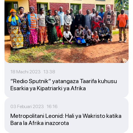
18 Machi 2023 13:38
“Redio Sputnik” yatangaza Taarifa kuhusu
Esarkia ya Kipatriarki ya Afrika
03 Febuari 2023 16:16
Metropolitani Leonid: Hali ya Wakristo katika
Bara la Afrika inazorota