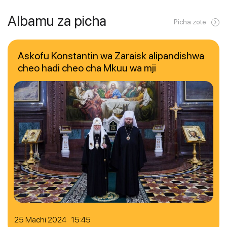
Albamu za picha
Picha zote
Askofu Konstantin wa Zaraisk alipandishwa
cheo hadi cheo cha Mkuu wa mji
25 Machi 2024 15:45