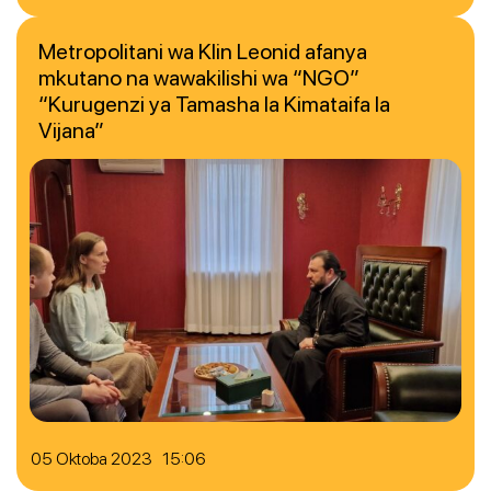
Metropolitani wa Klin Leonid afanya
mkutano na wawakilishi wa “NGO”
“Kurugenzi ya Tamasha la Kimataifa la
Vijana”
05 Oktoba 2023 15:06