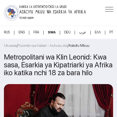
KANISA LA KIORTHODOKSI LA URUSI
ASKOFU MKUU WA ESARKIA YA AFRIKA
TOVUTI RASMI
|
|
|
|
|
|
|
RUS
ENG
FRA
SWA
DEU
عرب
ΕΛΛ
PT
/
/
Ukurasa
Vyombo vya habari – kuhusu sisi
Askofu Mkuu
Metropolitani wa Klin Leonid: Kwa
sasa, Esarkia ya Kipatriarki ya Afrika
iko katika nchi 18 za bara hilo