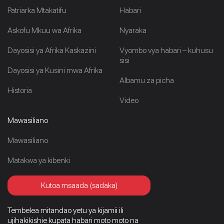
Patriarka Mtakatifu
Habari
Askofu Mkuu wa Afrika
Nyaraka
Dayosisi ya Afrika Kaskazini
Vyombo vya habari – kuhusu
sisi
Dayosisi ya Kusini mwa Afrika
Albamu za picha
Historia
Video
Mawasiliano
Mawasiliano
Matakwa ya kibenki
Kutoa msaada (sadaka)
Tembelea mitandao yetu ya kijamii ili
ujihakikishie kupata habari moto moto na