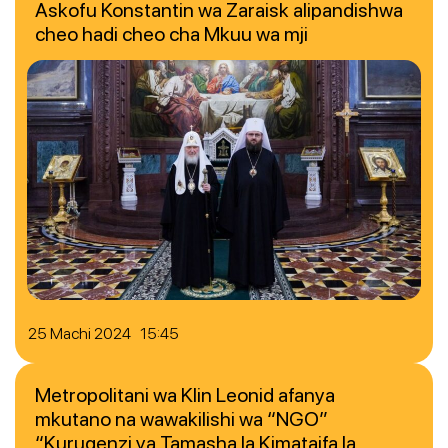
Askofu Konstantin wa Zaraisk alipandishwa
cheo hadi cheo cha Mkuu wa mji
25 Machi 2024 15:45
Metropolitani wa Klin Leonid afanya
mkutano na wawakilishi wa “NGO”
“Kurugenzi ya Tamasha la Kimataifa la