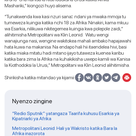
Mashariki,” kiongozi huyo alisema.
“Tunakwenda kwa kasi nzuri sana
:
ndani ya mwaka mmoja tu
tumeweza kuingia katika nchi 18 za Afrika. Ninakiri, kama mkuu
wa Esarkia, nilikuwa nikitegemea kuingia kwa polepole zaidi,”
alihitimisha Metropolitani wa Klin Leonid. Watu wengi
wanajiunga nasi, wengine wakitokea mahali ambako hapajawahi
hata kuwa na makanisa. Na endapo hali hii itaendelea hivi, basi
katika miaka mitatu hadi mitano ijayo tutaweza kuenea karibu
katika bara zima la Afrika na kuhakikisha uwepo kamili wa Kanisa
la Kiothodoksi la Urusi,” Metropolitani wa Klin Leonid alihitimisha.
Shirikisha katika mitandao ya kijamii:
Nyenzo zingine
“Redio Sputnik” yatangaza Taarifa kuhusu Esarkia ya
Kipatriarki ya Afrika
Metropolitani Leonid: Hali ya Wakristo katika Bara la
Afrika inazorota