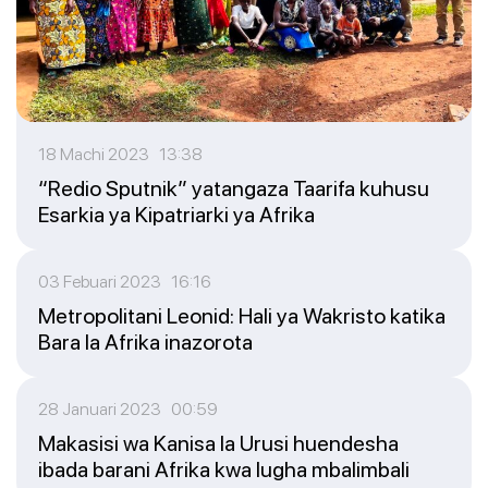
18 Machi 2023 13:38
“Redio Sputnik” yatangaza Taarifa kuhusu
Esarkia ya Kipatriarki ya Afrika
03 Febuari 2023 16:16
Metropolitani Leonid: Hali ya Wakristo katika
Bara la Afrika inazorota
28 Januari 2023 00:59
Makasisi wa Kanisa la Urusi huendesha
ibada barani Afrika kwa lugha mbalimbali