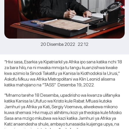
20 Disemba 2022 22:12
“Hivi sasa, Esarkia ya Kipatriarkil ya Afrika ipo sana katika nchi 18
za bara hilo, na ni mwaka mmoja tu tangu kuanzishwa kwake
kwa azimio la Sinodi Takatifu ya Kanisa la Kiothodoksi la Urusi,”
Askofu Mkuu wa Afrika Metropolitani wa Klin Leonid alisema
katika mahojiano na “TASS” Desemba 19, 2022.
“Mnamo tarehe 18 Desemba, upadirisho wa kwanza ulifanyika
katika Kanisa la Ufufuo wa Kristo kule Rabat. Mfuasi kutoka
Jamhuri ya Afrika ya Kati, Sergiy Voemava, aliwekewa mikono
kuwa shemasi. Hivi majuzi alihitimu kozi ya theolojia kule Mosko.
Sasa ana mzigo mkubwa wa kazi katika Jamhuri ya Afrika ya
Kati
:
anaendesha shule, ambayo tunasaidia kuijenga upya, na