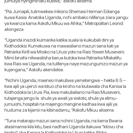
jumuiya nyingine tatu kubwa,” askofu alisema.
“Pia Jumapili, tulimwekea mikono Shemasi Herman Edianga
kuwa Kasisi. Anatoka Uganda, nchi ambako nilifanya ziara yangu
ya kwanza kama Askofu Mkuu wa Afrika,” Metropolitan Leonid
aliongeza.
“Uganda inazidi kuimarika katika suala la kuikubali dini ya
Kiothodoksi. Kumekuwa na mawasiliano mazuri sana kati ya
Patriarka Kirill wa Mosko na Urusi yote na Rais Yoweri Museveni.
Mimi binafsi niliwasilisha barua kutoka kwa Patriarka Mtakatifu
kwa Rais wa Uganda, na tulifanya naye mazungumzo mazuri ya
kujengana,” Askofu aliendelea.
“Nchini Uganda, maeneo makubwa yametengwa – hekta 6.5 –
kwa ajili ya ujenzi wa kituo cha kiroho na kiutawala cha Kanisa la
Kiothodoksi la Urusi. Pia, kwa makubaliano na Rais Museveni,
tutajenga jengo la shule ya awali ya watoto, shule ya elimu-
jumuishi, hospitali na majengo mengine kadhaa kwa ajili ya
huduma za kijamii na kibinadamu, “Askofu Mkuu alisema.
“Tuna matarajio mazuri sana nchini Uganda, na kama Bwana
atasimamia kila kitu, basi nadhani Uganda itakuwa “kitovu cha
kiroho” cha Kanisa la Kiothodoksi la Urusi katika Afrika