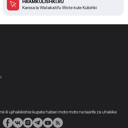
HRAMKULISHKI.RU
Kanisa la Watakatifu Wote kule Kulishki
i
i ili ujihakikishie kupata habari moto moto na taarifa za uhakika: