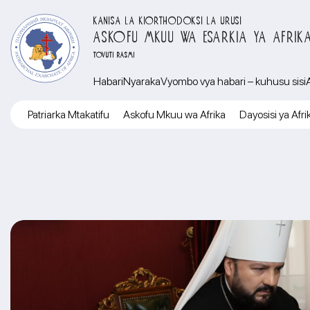
KANISA LA KIORTHODOKSI LA URUSI
ASKOFU MKUU WA ESARKIA YA AFRIK
TOVUTI RASMI
Habari
Nyaraka
Vyombo vya habari – kuhusu sisi
Patriarka Mtakatifu
Askofu Mkuu wa Afrika
Dayosisi ya Afri