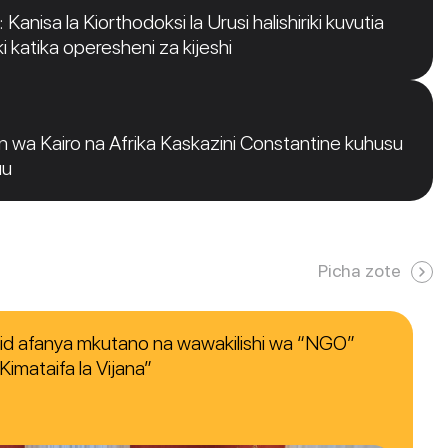
Kanisa la Kiorthodoksi la Urusi halishiriki kuvutia
i katika operesheni za kijeshi
 wa Kairo na Afrika Kaskazini Constantine kuhusu
uu
Picha zote
nid afanya mkutano na wawakilishi wa “NGO”
imataifa la Vijana”