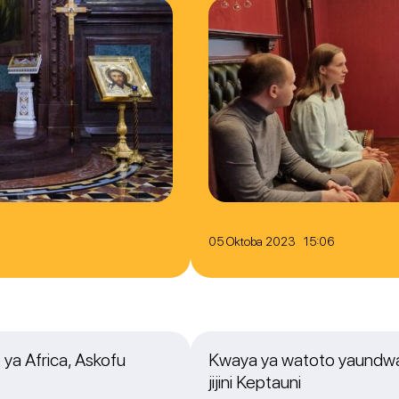
05 Oktoba 2023 15:06
 ya Africa, Askofu
Kwaya ya watoto yaundwa 
jijini Keptauni