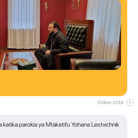
Video zote
katika parokia ya Mtakatifu Yohana Lestvichnik