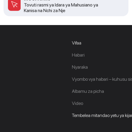
Tovuti rasmi ya Idara ya Mahusiano ya
Kanisa na Nchi za Nje
Vifaa
Habari
Nyaraka
Vyombo vya habari – kuhusu sis
Albamu za picha
Video
Tembelea mitandao yetu ya kijami