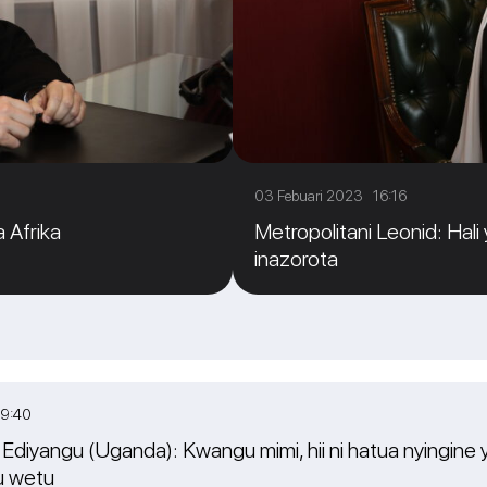
03 Febuari 2023 16:16
a Afrika
Metropolitani Leonid: Hali 
inazorota
19:40
Ediyangu (Uganda): Kwangu mimi, hii ni hatua nyingine 
u wetu