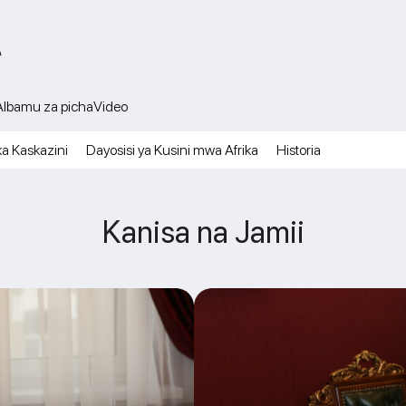
A
Albamu za picha
Video
ka Kaskazini
Dayosisi ya Kusini mwa Afrika
Historia
Kanisa na Jamii