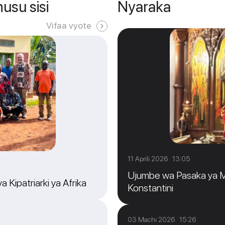
usu sisi
Nyaraka
Vifaa vyote
11 Aprili 2026 13:05
Ujumbe wa Pasaka ya Me
 Kipatriarki ya Afrika
Konstantini
03 Machi 2026 15:26