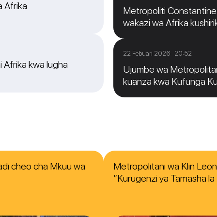
a Afrika
Metropoliti Constantine: 
wakazi wa Afrika kushirik
22 Febuari 2026 20:52
 Afrika kwa lugha
Ujumbe wa Metropolitan
kuanza kwa Kufunga K
hadi cheo cha Mkuu wa
Metropolitani wa Klin Leo
“Kurugenzi ya Tamasha la K