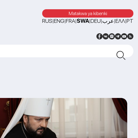
Matakwa ya kibenki
RUS
ENG
FRA
SWA
DEU
عرب
ΕΛΛ
PT
|
|
|
|
|
|
|