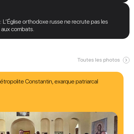
: L’Église orthodoxe russe ne recrute pas les
er aux combats.
Toutes les photos
étropolite Constantin, exarque patriarcal