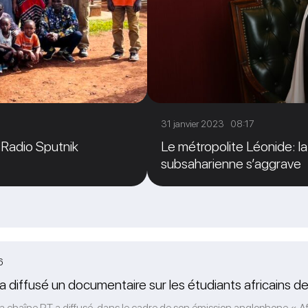
31 janvier 2023 08:17
r Radio Sputnik
Le métropolite Léonide: la
subsaharienne s’aggrave
6
a diffusé un documentaire sur les étudiants africains
la chaîne RT a diffusé, dans le cadre de son émission anglophone « A