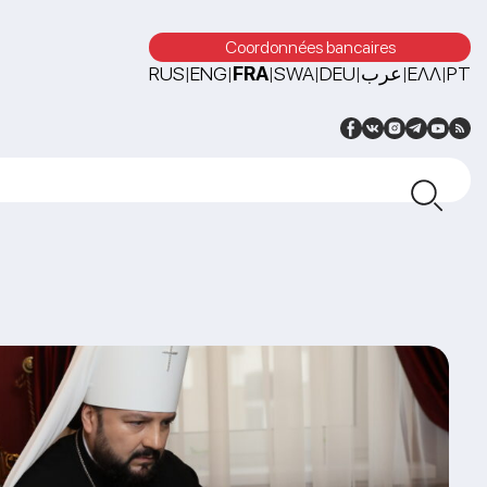
Coordonnées bancaires
RUS
ENG
FRA
SWA
DEU
عرب
ΕΛΛ
PT
|
|
|
|
|
|
|