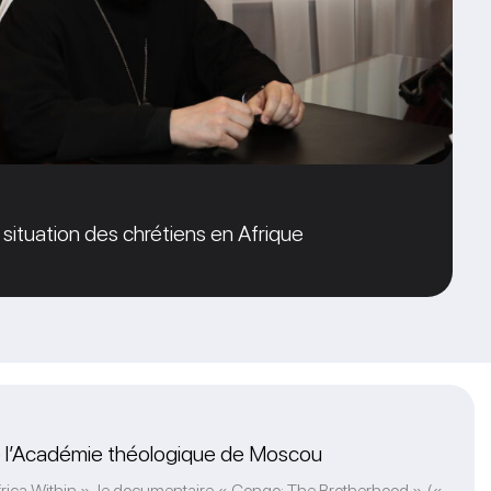
 situation des chrétiens en Afrique
 de l’Académie théologique de Moscou
frica Within », le documentaire « Congo: The Brotherhood » («