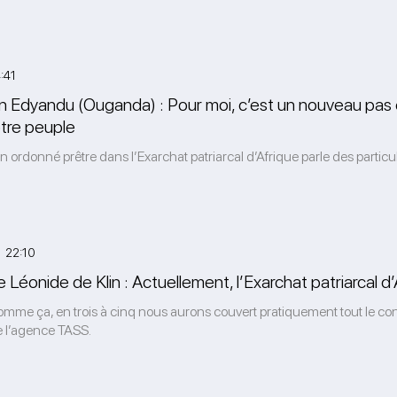
:41
 Edyandu (Ouganda) : Pour moi, c’est un nouveau pas 
otre peuple
n ordonné prêtre dans l’Exarchat patriarcal d’Afrique parle des particula
 22:10
 Léonide de Klin : Actuellement, l’Exarchat patriarcal 
omme ça, en trois à cinq nous aurons couvert pratiquement tout le cont
 l’agence TASS.