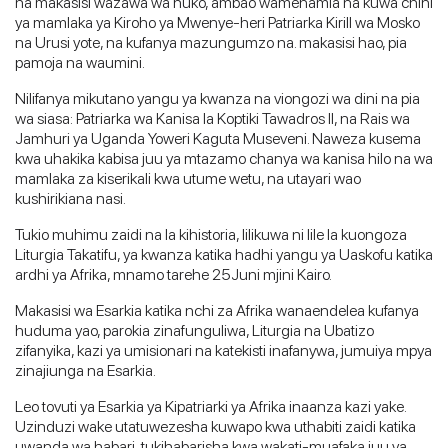
na makasisi wazawa wa huko, ambao wamehamia na kuwa chini
ya mamlaka ya Kiroho ya Mwenye-heri Patriarka Kirill wa Mosko
na Urusi yote, na kufanya mazungumzo na. makasisi hao, pia
pamoja na waumini.
Nilifanya mikutano yangu ya kwanza na viongozi wa dini na pia
wa siasa: Patriarka wa Kanisa la Koptiki Tawadros II, na Rais wa
Jamhuri ya Uganda Yoweri Kaguta Museveni. Naweza kusema
kwa uhakika kabisa juu ya mtazamo chanya wa kanisa hilo na wa
mamlaka za kiserikali kwa utume wetu, na utayari wao
kushirikiana nasi.
Tukio muhimu zaidi na la kihistoria, lilikuwa ni lile la kuongoza
Liturgia Takatifu, ya kwanza katika hadhi yangu ya Uaskofu katika
ardhi ya Afrika, mnamo tarehe 25Juni mjini Kairo.
Makasisi wa Esarkia katika nchi za Afrika wanaendelea kufanya
huduma yao, parokia zinafunguliwa, Liturgia na Ubatizo
zifanyika, kazi ya umisionari na katekisti inafanywa, jumuiya mpya
zinajiunga na Esarkia.
Leo tovuti ya Esarkia ya Kipatriarki ya Afrika inaanza kazi yake.
Uzinduzi wake utatuwezesha kuwapo kwa uthabiti zaidi katika
uwanda wa habari, tukihabarisha kwa wakati-muafaka juu ya