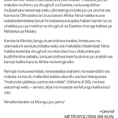
matukio muhimu ya shughuli za Esarkia, na kuwajulisha-
mubashara wasomaji wetu ulimwenguni kote juu ya utume wa
Kanisa la Othodoksi la Urusi barani Afrika. Nina hakika kuwa
watakaotembelea tovuti hii wataweza kupata habari kamili na za
uhakika juu ya maisha na shughuli za Esarkia changa kabisa ya
Patriarkia ya Mosko.
Kanisa la Kikristo, tangu kuanzishwa kwake, limekuwa na
utamaduni wa kukumbatia watu wa makabila mbalimbali. Nina
hakika kwamba shughuli za mtandao huu zitatumika pia
kudhihirisha sababu za kuanzishwa kwa huduma ya uinjilisti wa
kanisa katika bara la Afrika na kwingineko.
Pamoja na kuwaombea, ninawatakia wahariri na waandishi wa
makala za tovuti, mafanikio katika ubunifu wa kazi itakayozaa
“matunda yaletayo uzima wa milele” (Yohana 4:36), na kwa
wasomaji wetu – amani, afya na msaada wa Mungu katika kazi
zao.
Ninaitia baraka za Mungu juu yenu!
+Leonid
METROPOLITANI WA KLIN,