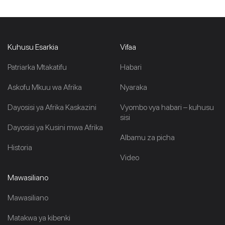
Kuhusu Esarkia
Vifaa
Patriarka Mtakatifu
Habari
Askofu Mkuu wa Afrika
Nyaraka
Dayosisi ya Afrika Kaskazini
Vyombo vya habari – kuhusu
sisi
Dayosisi ya Kusini mwa Afrika
Albamu za picha
Historia
Video
Mawasiliano
Mawasiliano
Matakwa ya kibenki