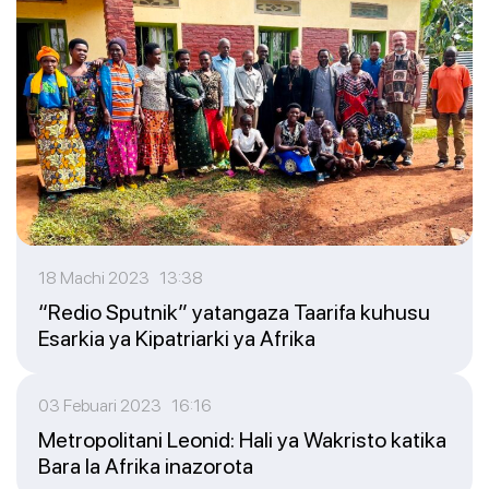
18 Machi 2023 13:38
“Redio Sputnik” yatangaza Taarifa kuhusu
Esarkia ya Kipatriarki ya Afrika
03 Febuari 2023 16:16
Metropolitani Leonid: Hali ya Wakristo katika
Bara la Afrika inazorota