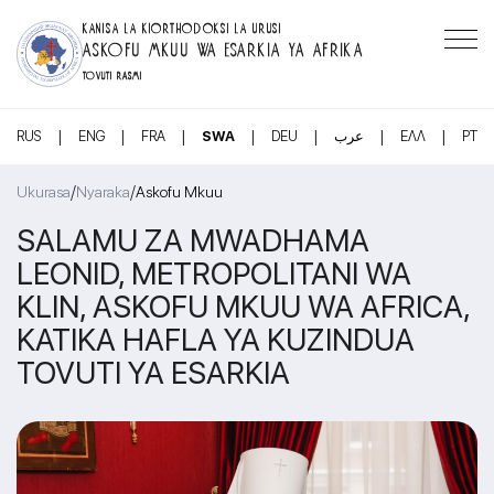
KANISA LA KIORTHODOKSI LA URUSI
ASKOFU MKUU WA ESARKIA YA AFRIKA
TOVUTI RASMI
|
|
|
|
|
|
|
RUS
ENG
FRA
SWA
DEU
عرب
ΕΛΛ
PT
/
/
Ukurasa
Nyaraka
Askofu Mkuu
SALAMU ZA MWADHAMA
LEONID, METROPOLITANI WA
KLIN, ASKOFU MKUU WA AFRICA,
KATIKA HAFLA YA KUZINDUA
TOVUTI YA ESARKIA