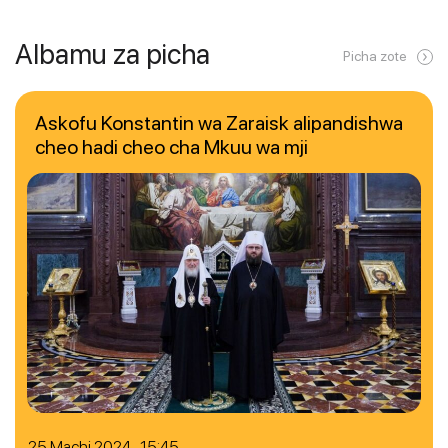
Albamu za picha
Picha zote
Askofu Konstantin wa Zaraisk alipandishwa
cheo hadi cheo cha Mkuu wa mji
25 Machi 2024 15:45