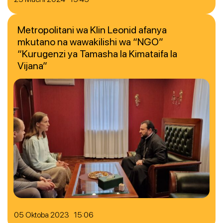
Metropolitani wa Klin Leonid afanya
mkutano na wawakilishi wa “NGO”
“Kurugenzi ya Tamasha la Kimataifa la
Vijana”
05 Oktoba 2023 15:06