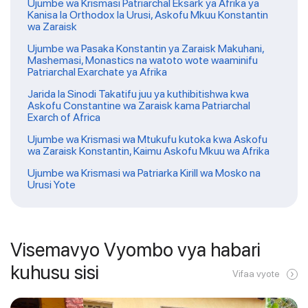
Ujumbe wa Krismasi Patriarchal Eksark ya Afrika ya
Kanisa la Orthodox la Urusi, Askofu Mkuu Konstantin
wa Zaraisk
Ujumbe wa Pasaka Konstantin ya Zaraisk Makuhani,
Mashemasi, Monastics na watoto wote waaminifu
Patriarchal Exarchate ya Afrika
Jarida la Sinodi Takatifu juu ya kuthibitishwa kwa
Askofu Constantine wa Zaraisk kama Patriarchal
Exarch of Africa
Ujumbe wa Krismasi wa Mtukufu kutoka kwa Askofu
wa Zaraisk Konstantin, Kaimu Askofu Mkuu wa Afrika
Ujumbe wa Krismasi wa Patriarka Kirill wa Mosko na
Urusi Yote
Visemavyo Vyombo vya habari
kuhusu sisi
Vifaa vyote