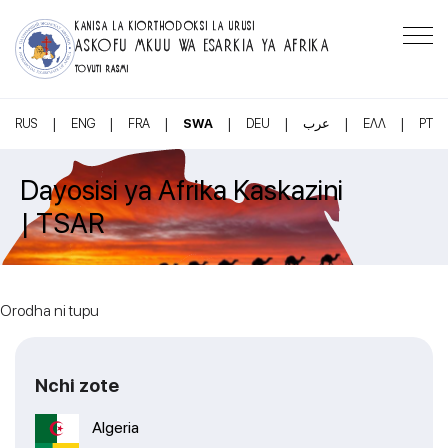
KANISA LA KIORTHODOKSI LA URUSI
ASKOFU MKUU WA ESARKIA YA AFRIKA
TOVUTI RASMI
|
|
|
|
|
|
|
RUS
ENG
FRA
SWA
DEU
عرب
ΕΛΛ
PT
Dayosisi ya Afrika Kaskazini
| TSAR
Orodha ni tupu
Nchi zote
Algeria