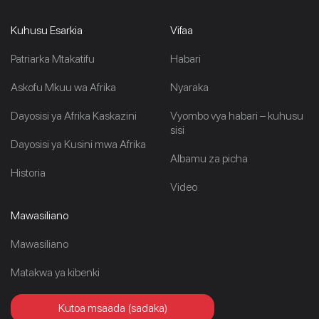
Kuhusu Esarkia
Vifaa
Patriarka Mtakatifu
Habari
Askofu Mkuu wa Afrika
Nyaraka
Dayosisi ya Afrika Kaskazini
Vyombo vya habari – kuhusu
sisi
Dayosisi ya Kusini mwa Afrika
Albamu za picha
Historia
Video
Mawasiliano
Mawasiliano
Matakwa ya kibenki
Kutoa msaada (sadaka)