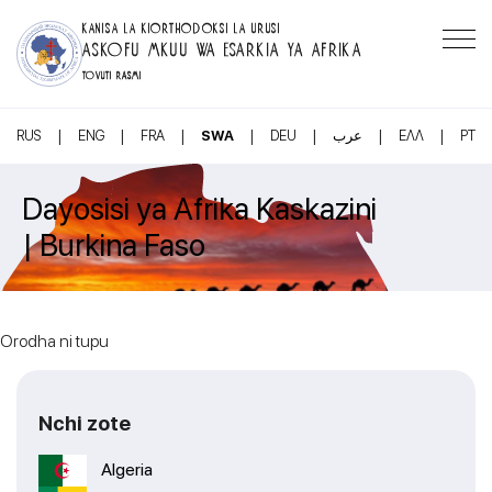
KANISA LA KIORTHODOKSI LA URUSI
ASKOFU MKUU WA ESARKIA YA AFRIKA
TOVUTI RASMI
|
|
|
|
|
|
|
RUS
ENG
FRA
SWA
DEU
عرب
ΕΛΛ
PT
Dayosisi ya Afrika Kaskazini
| Burkina Faso
Orodha ni tupu
Nchi zote
Algeria