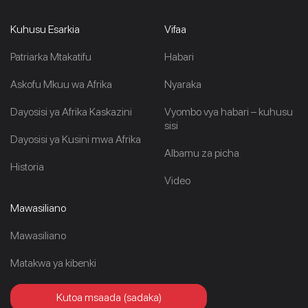
Kuhusu Esarkia
Vifaa
Patriarka Mtakatifu
Habari
Askofu Mkuu wa Afrika
Nyaraka
Dayosisi ya Afrika Kaskazini
Vyombo vya habari – kuhusu
sisi
Dayosisi ya Kusini mwa Afrika
Albamu za picha
Historia
Video
Mawasiliano
Mawasiliano
Matakwa ya kibenki
Kutoa msaada (sadaka)