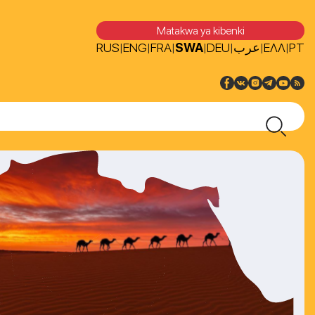
Matakwa ya kibenki
RUS
ENG
FRA
SWA
DEU
عرب
ΕΛΛ
PT
|
|
|
|
|
|
|