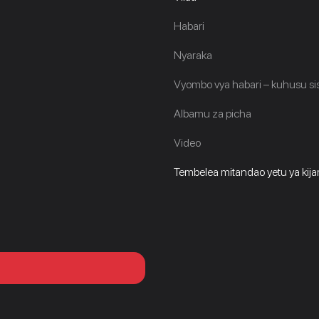
Habari
Nyaraka
Vyombo vya habari – kuhusu sis
Albamu za picha
Video
Tembelea mitandao yetu ya kijami