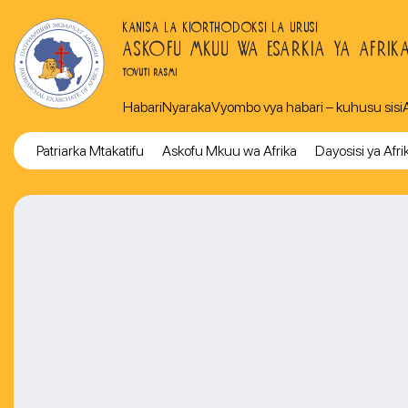
KANISA LA KIORTHODOKSI LA URUSI
ASKOFU MKUU WA ESARKIA YA AFRIK
TOVUTI RASMI
Habari
Nyaraka
Vyombo vya habari – kuhusu sisi
Patriarka Mtakatifu
Askofu Mkuu wa Afrika
Dayosisi ya Afri