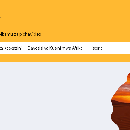
A
Albamu za picha
Video
ka Kaskazini
Dayosisi ya Kusini mwa Afrika
Historia