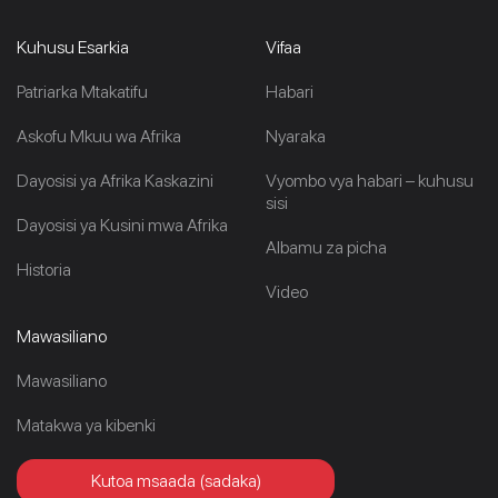
Kuhusu Esarkia
Vifaa
Patriarka Mtakatifu
Habari
Askofu Mkuu wa Afrika
Nyaraka
Dayosisi ya Afrika Kaskazini
Vyombo vya habari – kuhusu
sisi
Dayosisi ya Kusini mwa Afrika
Albamu za picha
Historia
Video
Mawasiliano
Mawasiliano
Matakwa ya kibenki
Kutoa msaada (sadaka)