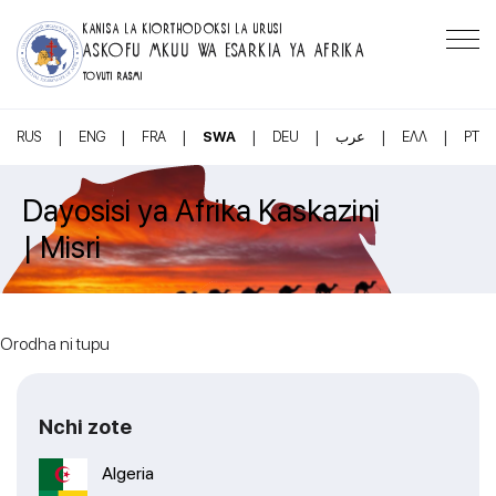
KANISA LA KIORTHODOKSI LA URUSI
ASKOFU MKUU WA ESARKIA YA AFRIKA
TOVUTI RASMI
|
|
|
|
|
|
|
RUS
ENG
FRA
SWA
DEU
عرب
ΕΛΛ
PT
Dayosisi ya Afrika Kaskazini
| Misri
Orodha ni tupu
Nchi zote
Algeria