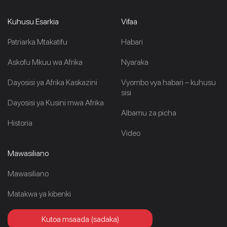
Kuhusu Esarkia
Vifaa
Patriarka Mtakatifu
Habari
Askofu Mkuu wa Afrika
Nyaraka
Dayosisi ya Afrika Kaskazini
Vyombo vya habari – kuhusu
sisi
Dayosisi ya Kusini mwa Afrika
Albamu za picha
Historia
Video
Mawasiliano
Mawasiliano
Matakwa ya kibenki
Kutoa msaada (sadaka)