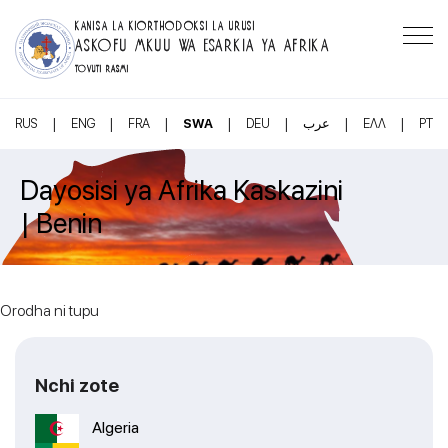
KANISA LA KIORTHODOKSI LA URUSI
ASKOFU MKUU WA ESARKIA YA AFRIKA
TOVUTI RASMI
|
|
|
|
|
|
|
RUS
ENG
FRA
SWA
DEU
عرب
ΕΛΛ
PT
Dayosisi ya Afrika Kaskazini
| Benin
Orodha ni tupu
Nchi zote
Algeria